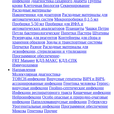
инфекции
Диагностика сахарного диабета
Группы
крови
Клеточная биология
Секвенирование
Расходные материалы
Наконечники для дозаторов
Расходные материалы для
автоматических систем
Микропробирки 0,1-5 мл
Пробирки 5-50 мл
Пробирки для ИФА и
автоматических анализаторов
Планшеты
Чашки Петри
Петли бактериологические
Пипетки Пастера
Штативы
Резервуары для реагентов
Контейнеры для сбора и
хранения образцов
Зонды и транспортные системы
Перчатки
Разное
Расходные материалы для
дезинфекции, стерилизации и утилизации
Программное обеспечение
FRT Manager
КДЛ-МАКС
КДЛ-СПК
Иммунохимия
Направления
Молекулярная диагностика
TORCH-инфекции
Вирусные гепатиты
ВИЧ и ВИЧ-
ассоциированные инфекции
Генетика человека
Герпес-
вирусные инфекции
Гнойно-септические инфекции
Инфекции респираторного тракта
Кишечные инфекции
Нейроинфекции
Особо опасные и природно-очаговые
инфекции
Папилломавирусные инфекции
Туберкулез
Урогенитальные инфекции
Программное обеспечение
Микозы
Генетика
Прочие