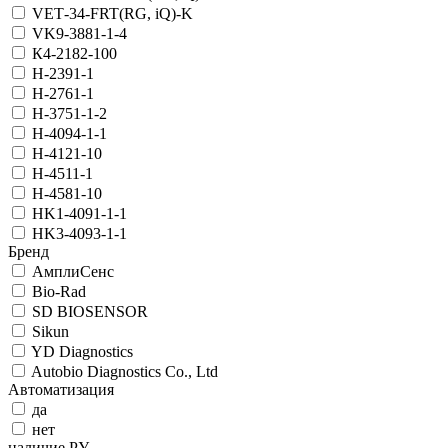
VET‑34-FRT(RG, iQ)-K
VK9-3881-1-4
К4-2182-100
Н-2391-1
Н-2761-1
Н-3751-1-2
Н-4094-1-1
Н-4121-10
Н-4511-1
Н-4581-10
НK1-4091-1-1
НK3-4093-1-1
Бренд
АмплиСенс
Bio-Rad
SD BIOSENSOR
Sikun
YD Diagnostics
Autobio Diagnostics Co., Ltd
Автоматизация
да
нет
наличие РУ