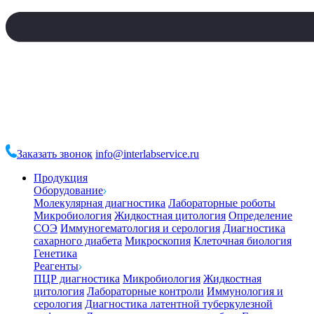
Заказать звонок
info@interlabservice.ru
Продукция
Оборудование
Молекулярная диагностика
Лабораторные роботы
Микробиология
Жидкостная цитология
Определение
СОЭ
Иммуногематология и серология
Диагностика
сахарного диабета
Микроскопия
Клеточная биология
Генетика
Реагенты
ПЦР диагностика
Микробиология
Жидкостная
цитология
Лабораторные контроли
Иммунология и
серология
Диагностика латентной туберкулезной