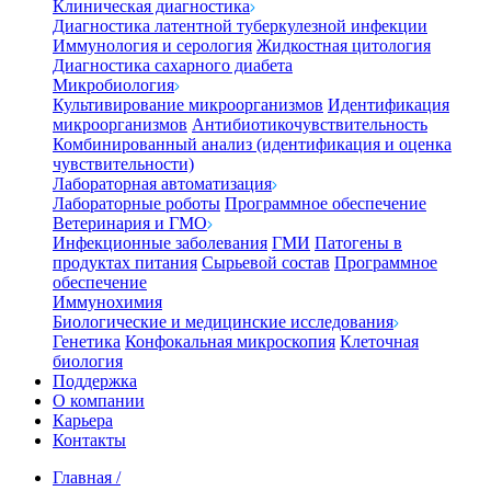
Клиническая диагностика
Диагностика латентной туберкулезной инфекции
Иммунология и серология
Жидкостная цитология
Диагностика сахарного диабета
Микробиология
Культивирование микроорганизмов
Идентификация
микроорганизмов
Антибиотикочувствительность
Комбинированный анализ (идентификация и оценка
чувствительности)
Лабораторная автоматизация
Лабораторные роботы
Программное обеспечение
Ветеринария и ГМО
Инфекционные заболевания
ГМИ
Патогены в
продуктах питания
Сырьевой состав
Программное
обеспечение
Иммунохимия
Биологические и медицинские исследования
Генетика
Конфокальная микроскопия
Клеточная
биология
Поддержка
О компании
Карьера
Контакты
Главная
/