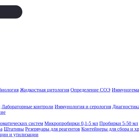
биология
Жидкостная цитология
Определение СОЭ
Иммуногемат
я
Лабораторные контроли
Иммунология и серология
Диагностика
ние
томатических систем
Микропробирки 0,1-5 мл
Пробирки 5-50 мл
а
Штативы
Резервуары для реагентов
Контейнеры для сбора и х
ации и утилизации