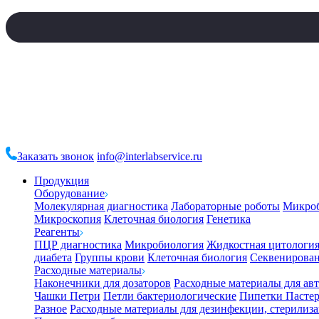
Заказать звонок
info@interlabservice.ru
Продукция
Оборудование
Молекулярная диагностика
Лабораторные роботы
Микро
Микроскопия
Клеточная биология
Генетика
Реагенты
ПЦР диагностика
Микробиология
Жидкостная цитологи
диабета
Группы крови
Клеточная биология
Секвенирова
Расходные материалы
Наконечники для дозаторов
Расходные материалы для ав
Чашки Петри
Петли бактериологические
Пипетки Пастер
Разное
Расходные материалы для дезинфекции, стерилиз