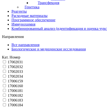
Трансфекция
Генетика
Реагенты
Расходные материалы
Программное обеспечение
Иммунохимия
Комбинированный анализ (идентификация и оценка чувс
Направления
Все направления
Биологические и медицинские исследования
Кат. Номер
17002031
17002032
17002033
17002034
17006159
17006160
17006181
17006182
17006183
17006184