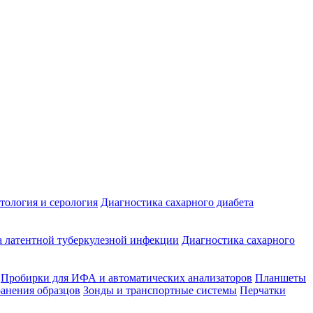
ология и серология
Диагностика сахарного диабета
 латентной туберкулезной инфекции
Диагностика сахарного
Пробирки для ИФА и автоматических анализаторов
Планшеты
ранения образцов
Зонды и транспортные системы
Перчатки