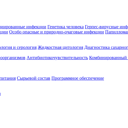
циированные инфекции
Генетика человека
Герпес-вирусные ин
кции
Особо опасные и природно-очаговые инфекции
Папиллома
логия и серология
Жидкостная цитология
Диагностика сахарног
оорганизмов
Антибиотикочувствительность
Комбинированный а
 питания
Сырьевой состав
Программное обеспечение
я