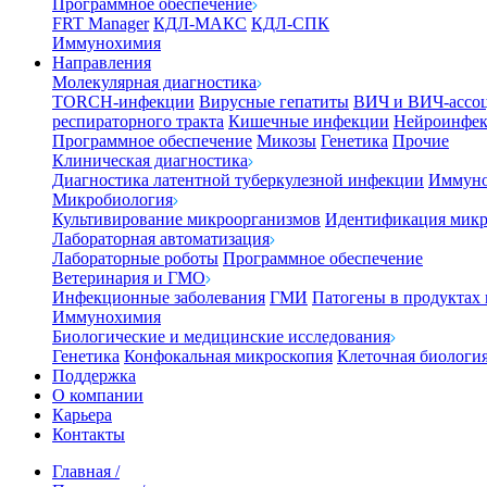
Программное обеспечение
FRT Manager
КДЛ-МАКС
КДЛ-СПК
Иммунохимия
Направления
Молекулярная диагностика
TORCH-инфекции
Вирусные гепатиты
ВИЧ и ВИЧ-ассо
респираторного тракта
Кишечные инфекции
Нейроинфе
Программное обеспечение
Микозы
Генетика
Прочие
Клиническая диагностика
Диагностика латентной туберкулезной инфекции
Иммуно
Микробиология
Культивирование микроорганизмов
Идентификация микр
Лабораторная автоматизация
Лабораторные роботы
Программное обеспечение
Ветеринария и ГМО
Инфекционные заболевания
ГМИ
Патогены в продуктах
Иммунохимия
Биологические и медицинские исследования
Генетика
Конфокальная микроскопия
Клеточная биологи
Поддержка
О компании
Карьера
Контакты
Главная
/