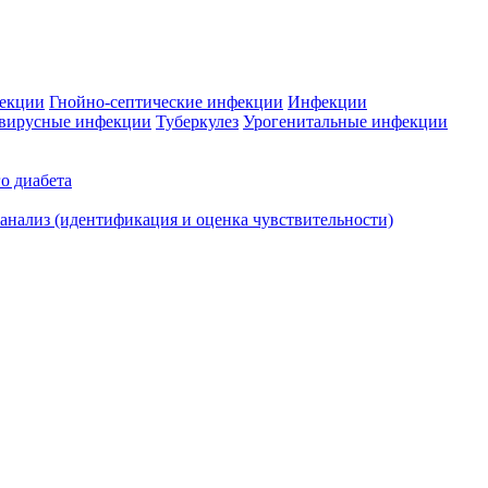
фекции
Гнойно-септические инфекции
Инфекции
вирусные инфекции
Туберкулез
Урогенитальные инфекции
о диабета
нализ (идентификация и оценка чувствительности)