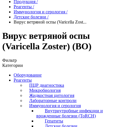
Продукция
/
Реагенты
/
Иммунология и серология
/
Детские болезни
/
Вирус ветряной оспы (Varicella Zost...
Вирус ветряной оспы
(Varicella Zoster) (ВО)
Фильтр
Категории
Оборудование
Реагенты
ПЦР диагностика
Микробиология
Жидкостная цитология
Лабораторные контроли
Иммунология и серология
Внутриутробные инфекции и
врожденные болезни (ToRCH)
Гепатиты
Детские болезни