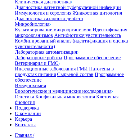
Клиническая диагностика
Диагностика латентной туберкулезной инфекции
Иммунология и серология
Жидкостная цитология
Диагностика сахарного диабета
Микробиология
Культивирование микроорганизмов
Идентификация
микроорганизмов
Антибиотикочувствительность
Комбинированный анализ (идентификация и оценка
чувствительности)
Лабораторная автоматизация
Лабораторные роботы
Программное обеспечение
Ветеринария и ГМО
Инфекционные заболевания
ГМИ
Патогены в
продуктах питания
Сырьевой состав
Программное
обеспечение
Иммунохимия
Биологические и медицинские исследования
Генетика
Конфокальная микроскопия
Клеточная
биология
Поддержка
О компании
Карьера
Контакты
Главная
/