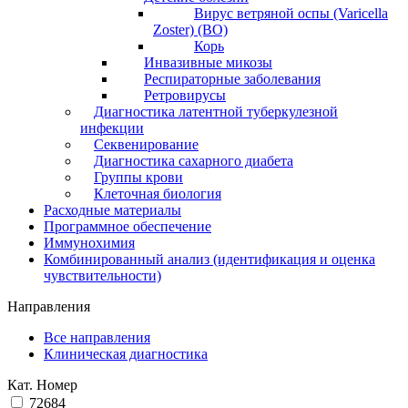
Вирус ветряной оспы (Varicella
Zoster) (ВО)
Корь
Инвазивные микозы
Респираторные заболевания
Ретровирусы
Диагностика латентной туберкулезной
инфекции
Секвенирование
Диагностика сахарного диабета
Группы крови
Клеточная биология
Расходные материалы
Программное обеспечение
Иммунохимия
Комбинированный анализ (идентификация и оценка
чувствительности)
Направления
Все направления
Клиническая диагностика
Кат. Номер
72684