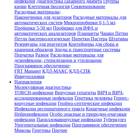
инфекции
Диагностика сахарного диабета
Группы
крови
Клеточная биология
Секвенирование
Расходные материалы
Наконечники для дозаторов
Расходные материалы для
автоматических систем
Микропробирки 0,1-5 мл
Пробирки 5-50 мл
Пробирки для ИФА и
автоматических анализаторов
Планшеты
Чашки Петри
Петли бактериологические
Пипетки Пастера
Штативы
Резервуары для реагентов
Контейнеры для сбора и
хранения образцов
Зонды и транспортные системы
Перчатки
Разное
Расходные материалы для
дезинфекции, стерилизации и утилизации
Программное обеспечение
FRT Manager
КДЛ-МАКС
КДЛ-СПК
Иммунохимия
Направления
Молекулярная диагностика
TORCH-инфекции
Вирусные гепатиты
ВИЧ и ВИЧ-
ассоциированные инфекции
Генетика человека
Герпес-
вирусные инфекции
Гнойно-септические инфекции
Инфекции респираторного тракта
Кишечные инфекции
Нейроинфекции
Особо опасные и природно-очаговые
инфекции
Папилломавирусные инфекции
Туберкулез
Урогенитальные инфекции
Программное обеспечение
Микозы
Генетика
Прочие