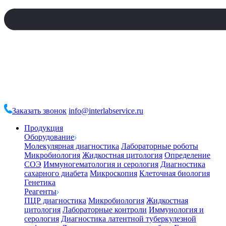
Заказать звонок
info@interlabservice.ru
Продукция
Оборудование
Молекулярная диагностика
Лабораторные роботы
Микробиология
Жидкостная цитология
Определение
СОЭ
Иммуногематология и серология
Диагностика
сахарного диабета
Микроскопия
Клеточная биология
Генетика
Реагенты
ПЦР диагностика
Микробиология
Жидкостная
цитология
Лабораторные контроли
Иммунология и
серология
Диагностика латентной туберкулезной