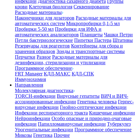
инфекции
Диагностика сахарного диабета
Группы
крови
Клеточная биология
Секвенирование
Расходные материалы
Наконечники для дозаторов
Расходные материалы для
автоматических систем
Микропробирки 0,1-5 мл
Пробирки 5-50 мл
Пробирки для ИФА и
автоматических анализаторов
Планшеты
Чашки Петри
Петли бактериологические
Пипетки Пастера
Штативы
Резервуары для реагентов
Контейнеры для сбора и
хранения образцов
Зонды и транспортные системы
Перчатки
Разное
Расходные материалы для
дезинфекции, стерилизации и утилизации
Программное обеспечение
FRT Manager
КДЛ-МАКС
КДЛ-СПК
Иммунохимия
Направления
Молекулярная диагностика
TORCH-инфекции
Вирусные гепатиты
ВИЧ и ВИЧ-
ассоциированные инфекции
Генетика человека
Герпес-
вирусные инфекции
Гнойно-септические инфекции
Инфекции респираторного тракта
Кишечные инфекции
Нейроинфекции
Особо опасные и природно-очаговые
инфекции
Папилломавирусные инфекции
Туберкулез
Урогенитальные инфекции
Программное обеспечение
Микозы
Генетика
Прочие