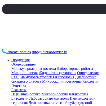
Заказать звонок
info@interlabservice.ru
Продукция
Оборудование
Молекулярная диагностика
Лабораторные роботы
Микробиология
Жидкостная цитология
Определение
СОЭ
Иммуногематология и серология
Диагностика
сахарного диабета
Микроскопия
Клеточная биология
Генетика
Реагенты
ПЦР диагностика
Микробиология
Жидкостная
цитология
Лабораторные контроли
Иммунология и
серология
Диагностика латентной туберкулезной