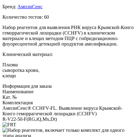
Бренд:
АмплиСенс
Количество тестов: 60
Набор реагентов для выявления РНК вируса Крымской-Конго
геморрагической лихорадки (CCHFV) в клиническом
материале и клещах методом ПЦР с гибридизационно-
флуоресцентной детекцией продуктов амплификации.
Клинический материал:
Плазма
сыворотка крови,
клещи
Информация для заказа
Наименование
Кат. №
Комплектация
АмплиСенс® CCHFV-FL. Выявление вируса Крымской-
Конго геморрагической лихорадки (CCHFV)
R-V22-50-F(RG,iQ,Mx,Dt)