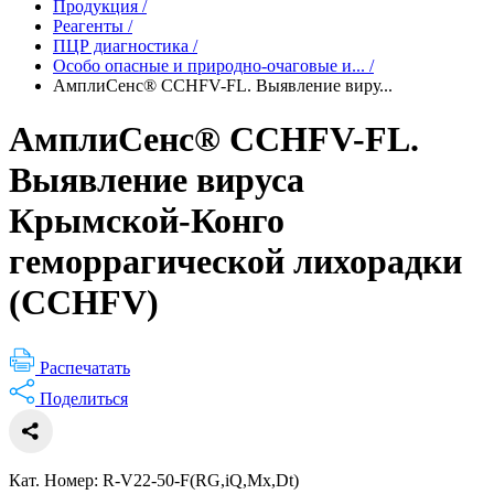
Продукция
/
Реагенты
/
ПЦР диагностика
/
Особо опасные и природно-очаговые и...
/
АмплиСенс® CCHFV-FL. Выявление виру...
АмплиСенс® CCHFV-FL.
Выявление вируса
Крымской-Конго
геморрагической лихорадки
(CCHFV)
Распечатать
Поделиться
Кат. Номер: R-V22-50-F(RG,iQ,Mx,Dt)