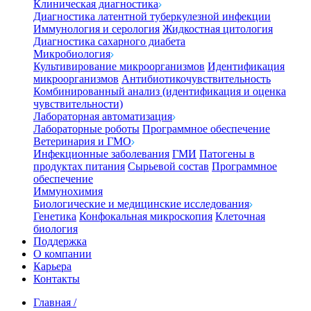
Клиническая диагностика
Диагностика латентной туберкулезной инфекции
Иммунология и серология
Жидкостная цитология
Диагностика сахарного диабета
Микробиология
Культивирование микроорганизмов
Идентификация
микроорганизмов
Антибиотикочувствительность
Комбинированный анализ (идентификация и оценка
чувствительности)
Лабораторная автоматизация
Лабораторные роботы
Программное обеспечение
Ветеринария и ГМО
Инфекционные заболевания
ГМИ
Патогены в
продуктах питания
Сырьевой состав
Программное
обеспечение
Иммунохимия
Биологические и медицинские исследования
Генетика
Конфокальная микроскопия
Клеточная
биология
Поддержка
О компании
Карьера
Контакты
Главная
/