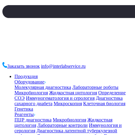
Заказать звонок
info@interlabservice.ru
Продукция
Оборудование
Молекулярная диагностика
Лабораторные роботы
Микробиология
Жидкостная цитология
Определение
СОЭ
Иммуногематология и серология
Диагностика
сахарного диабета
Микроскопия
Клеточная биология
Генетика
Реагенты
ПЦР диагностика
Микробиология
Жидкостная
цитология
Лабораторные контроли
Иммунология и
серология
Диагностика латентной туберкулезной