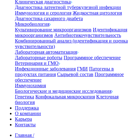
Клиническая диагностика
Диагностика латентной туберкулезной инфекции
Иммунология и серология
Жидкостная цитология
Диагностика сахарного диабета
Микробиология
Культивирование микроорганизмов
Идентификация
микроорганизмов
Антибиотикочувствительность
Комбинированный анализ (идентификация и оценка
чувствительности)
Лабораторная автоматизация
Лабораторные роботы
Программное обеспечение
Ветеринария и ГМО
Инфекционные заболевания
ГМИ
Патогены в
продуктах питания
Сырьевой состав
Программное
обеспечение
Иммунохимия
Биологические и медицинские исследования
Генетика
Конфокальная микроскопия
Клеточная
биология
Поддержка
О компании
Карьера
Контакты
Главная
/