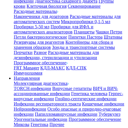
инфекции
Диагностика сахарного диабета
Группы
крови
Клеточная биология
Секвенирование
Расходные материалы
Наконечники для дозаторов
Расходные материалы для
автоматических систем
Микропробирки 0,1-5 мл
Пробирки 5-50 мл
Пробирки для ИФА и
автоматических анализаторов
Планшеты
Чашки Петри
Петли бактериологические
Пипетки Пастера
Штативы
Резервуары для реагентов
Контейнеры для сбора и
хранения образцов
Зонды и транспортные системы
Перчатки
Разное
Расходные материалы для
дезинфекции, стерилизации и утилизации
Программное обеспечение
FRT Manager
КДЛ-МАКС
КДЛ-СПК
Иммунохимия
Направления
Молекулярная диагностика
TORCH-инфекции
Вирусные гепатиты
ВИЧ и ВИЧ-
ассоциированные инфекции
Генетика человека
Герпес-
вирусные инфекции
Гнойно-септические инфекции
Инфекции респираторного тракта
Кишечные инфекции
Нейроинфекции
Особо опасные и природно-очаговые
инфекции
Папилломавирусные инфекции
Туберкулез
Урогенитальные инфекции
Программное обеспечение
Микозы
Генетика
Прочие