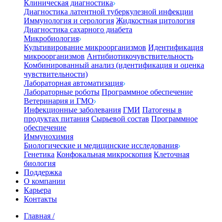
Клиническая диагностика
Диагностика латентной туберкулезной инфекции
Иммунология и серология
Жидкостная цитология
Диагностика сахарного диабета
Микробиология
Культивирование микроорганизмов
Идентификация
микроорганизмов
Антибиотикочувствительность
Комбинированный анализ (идентификация и оценка
чувствительности)
Лабораторная автоматизация
Лабораторные роботы
Программное обеспечение
Ветеринария и ГМО
Инфекционные заболевания
ГМИ
Патогены в
продуктах питания
Сырьевой состав
Программное
обеспечение
Иммунохимия
Биологические и медицинские исследования
Генетика
Конфокальная микроскопия
Клеточная
биология
Поддержка
О компании
Карьера
Контакты
Главная
/