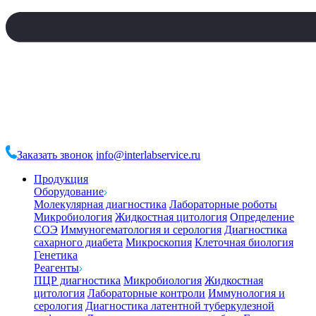
Заказать звонок
info@interlabservice.ru
Продукция
Оборудование
Молекулярная диагностика
Лабораторные роботы
Микробиология
Жидкостная цитология
Определение
СОЭ
Иммуногематология и серология
Диагностика
сахарного диабета
Микроскопия
Клеточная биология
Генетика
Реагенты
ПЦР диагностика
Микробиология
Жидкостная
цитология
Лабораторные контроли
Иммунология и
серология
Диагностика латентной туберкулезной