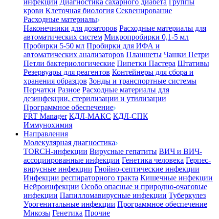
инфекции
Диагностика сахарного диабета
Группы
крови
Клеточная биология
Секвенирование
Расходные материалы
Наконечники для дозаторов
Расходные материалы для
автоматических систем
Микропробирки 0,1-5 мл
Пробирки 5-50 мл
Пробирки для ИФА и
автоматических анализаторов
Планшеты
Чашки Петри
Петли бактериологические
Пипетки Пастера
Штативы
Резервуары для реагентов
Контейнеры для сбора и
хранения образцов
Зонды и транспортные системы
Перчатки
Разное
Расходные материалы для
дезинфекции, стерилизации и утилизации
Программное обеспечение
FRT Manager
КДЛ-МАКС
КДЛ-СПК
Иммунохимия
Направления
Молекулярная диагностика
TORCH-инфекции
Вирусные гепатиты
ВИЧ и ВИЧ-
ассоциированные инфекции
Генетика человека
Герпес-
вирусные инфекции
Гнойно-септические инфекции
Инфекции респираторного тракта
Кишечные инфекции
Нейроинфекции
Особо опасные и природно-очаговые
инфекции
Папилломавирусные инфекции
Туберкулез
Урогенитальные инфекции
Программное обеспечение
Микозы
Генетика
Прочие