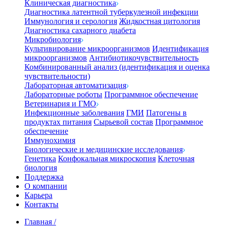
Клиническая диагностика
Диагностика латентной туберкулезной инфекции
Иммунология и серология
Жидкостная цитология
Диагностика сахарного диабета
Микробиология
Культивирование микроорганизмов
Идентификация
микроорганизмов
Антибиотикочувствительность
Комбинированный анализ (идентификация и оценка
чувствительности)
Лабораторная автоматизация
Лабораторные роботы
Программное обеспечение
Ветеринария и ГМО
Инфекционные заболевания
ГМИ
Патогены в
продуктах питания
Сырьевой состав
Программное
обеспечение
Иммунохимия
Биологические и медицинские исследования
Генетика
Конфокальная микроскопия
Клеточная
биология
Поддержка
О компании
Карьера
Контакты
Главная
/