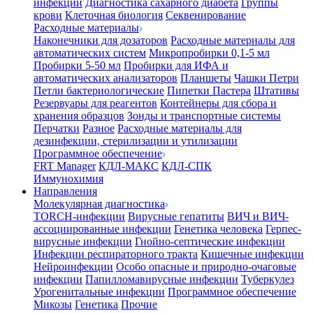
инфекции
Диагностика сахарного диабета
Группы
крови
Клеточная биология
Секвенирование
Расходные материалы
Наконечники для дозаторов
Расходные материалы для
автоматических систем
Микропробирки 0,1-5 мл
Пробирки 5-50 мл
Пробирки для ИФА и
автоматических анализаторов
Планшеты
Чашки Петри
Петли бактериологические
Пипетки Пастера
Штативы
Резервуары для реагентов
Контейнеры для сбора и
хранения образцов
Зонды и транспортные системы
Перчатки
Разное
Расходные материалы для
дезинфекции, стерилизации и утилизации
Программное обеспечение
FRT Manager
КДЛ-МАКС
КДЛ-СПК
Иммунохимия
Направления
Молекулярная диагностика
TORCH-инфекции
Вирусные гепатиты
ВИЧ и ВИЧ-
ассоциированные инфекции
Генетика человека
Герпес-
вирусные инфекции
Гнойно-септические инфекции
Инфекции респираторного тракта
Кишечные инфекции
Нейроинфекции
Особо опасные и природно-очаговые
инфекции
Папилломавирусные инфекции
Туберкулез
Урогенитальные инфекции
Программное обеспечение
Микозы
Генетика
Прочие