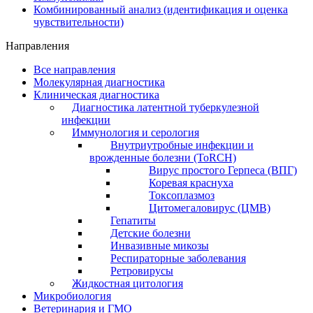
Комбинированный анализ (идентификация и оценка
чувствительности)
Направления
Все направления
Молекулярная диагностика
Клиническая диагностика
Диагностика латентной туберкулезной
инфекции
Иммунология и серология
Внутриутробные инфекции и
врожденные болезни (ToRCH)
Вирус простого Герпеса (ВПГ)
Коревая краснуха
Токсоплазмоз
Цитомегаловирус (ЦМВ)
Гепатиты
Детские болезни
Инвазивные микозы
Респираторные заболевания
Ретровирусы
Жидкостная цитология
Микробиология
Ветеринария и ГМО