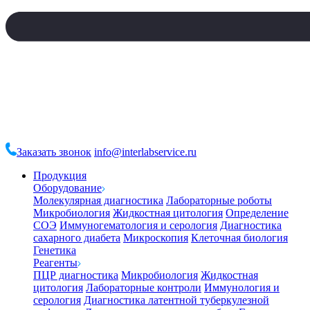
Заказать звонок
info@interlabservice.ru
Продукция
Оборудование
Молекулярная диагностика
Лабораторные роботы
Микробиология
Жидкостная цитология
Определение
СОЭ
Иммуногематология и серология
Диагностика
сахарного диабета
Микроскопия
Клеточная биология
Генетика
Реагенты
ПЦР диагностика
Микробиология
Жидкостная
цитология
Лабораторные контроли
Иммунология и
серология
Диагностика латентной туберкулезной