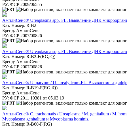
РУ: ФСР 2009/06555
АмплиСенс® Ureaplasma spp.-FL. Выявление ДНК микроорганизм
Кат. Номер: R-B2
Бренд: АмплиСенс
РУ: ФСР 2007/00826
АмплиСенс® Ureaplasma spp.-FL. Выявление ДНК микроорганизм
Кат. Номер: R-B2-F(RG,iQ)
Бренд: АмплиСенс
РУ: ФСР 2007/00826
АмплиСенс® U. parvum / U. urealyticum-FL. Выявление и диффе
Кат. Номер: R-B19-F(RG,iQ)
Бренд: АмплиСенс
РУ: ФСР 2011 10381 от 05.03.19
АмплиСенс® C. trachomatis / Ureaplasma / M. genitalium / M. 
Mycoplasma genitalium и Mycoplasma hominis.
Кат. Номер: R-B60-F(RG)