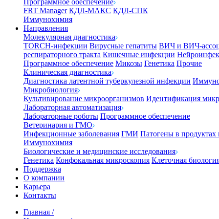
Программное обеспечение
FRT Manager
КДЛ-МАКС
КДЛ-СПК
Иммунохимия
Направления
Молекулярная диагностика
TORCH-инфекции
Вирусные гепатиты
ВИЧ и ВИЧ-ассо
респираторного тракта
Кишечные инфекции
Нейроинфе
Программное обеспечение
Микозы
Генетика
Прочие
Клиническая диагностика
Диагностика латентной туберкулезной инфекции
Иммуно
Микробиология
Культивирование микроорганизмов
Идентификация микр
Лабораторная автоматизация
Лабораторные роботы
Программное обеспечение
Ветеринария и ГМО
Инфекционные заболевания
ГМИ
Патогены в продуктах
Иммунохимия
Биологические и медицинские исследования
Генетика
Конфокальная микроскопия
Клеточная биологи
Поддержка
О компании
Карьера
Контакты
Главная
/