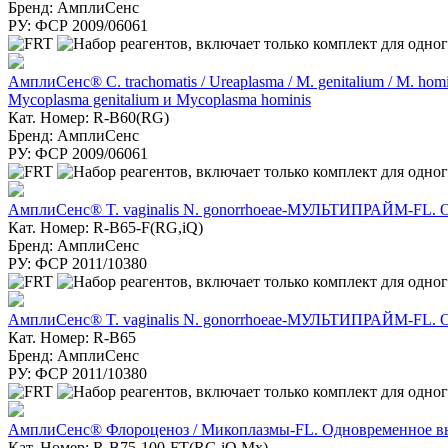
Бренд: АмплиСенс
РУ: ФСР 2009/06061
АмплиСенс® C. trachomatis / Ureaplasma / M. genitalium / M. 
Mycoplasma genitalium и Mycoplasma hominis
Кат. Номер: R-B60(RG)
Бренд: АмплиСенс
РУ: ФСР 2009/06061
АмплиСенс® T. vaginalis N. gonorrhoeae-МУЛЬТИПРАЙМ-FL. Одн
Кат. Номер: R-B65-F(RG,iQ)
Бренд: АмплиСенс
РУ: ФСР 2011/10380
АмплиСенс® T. vaginalis N. gonorrhoeae-МУЛЬТИПРАЙМ-FL. Одн
Кат. Номер: R-B65
Бренд: АмплиСенс
РУ: ФСР 2011/10380
АмплиСенс® Флороценоз / Микоплазмы-FL. Одновременное выяв
Кат. Номер: R-B75-100-FT(RG,iQ,Mx)