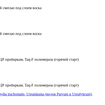
 trachomatis, Ureaplasma (видов Parvum и Urealyticum),