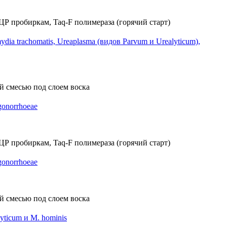
 trachomatis, Ureaplasma (видов Parvum и Urealyticum),
onorrhoeae
onorrhoeae
ticum и M. hominis