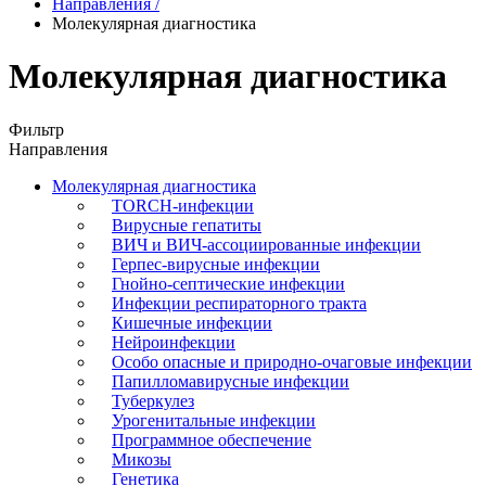
Направления
/
Молекулярная диагностика
Молекулярная диагностика
Фильтр
Направления
Молекулярная диагностика
TORCH-инфекции
Вирусные гепатиты
ВИЧ и ВИЧ-ассоциированные инфекции
Герпес-вирусные инфекции
Гнойно-септические инфекции
Инфекции респираторного тракта
Кишечные инфекции
Нейроинфекции
Особо опасные и природно-очаговые инфекции
Папилломавирусные инфекции
Туберкулез
Урогенитальные инфекции
Программное обеспечение
Микозы
Генетика