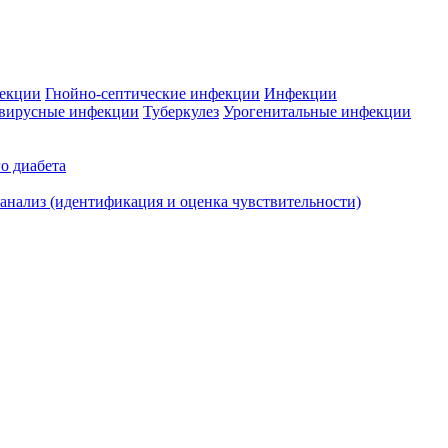
фекции
Гнойно-септические инфекции
Инфекции
вирусные инфекции
Туберкулез
Урогенитальные инфекции
о диабета
нализ (идентификация и оценка чувствительности)