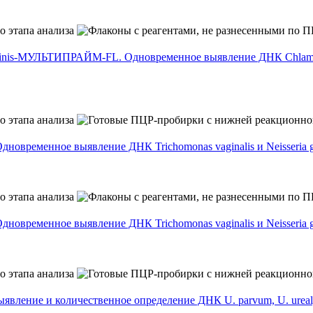
hominis-МУЛЬТИПРАЙМ-FL. Одновременное выявление ДНК Chlamydia
овременное выявление ДНК Trichomonas vaginalis и Neisseria g
овременное выявление ДНК Trichomonas vaginalis и Neisseria g
ление и количественное определение ДНК U. parvum, U. urealy