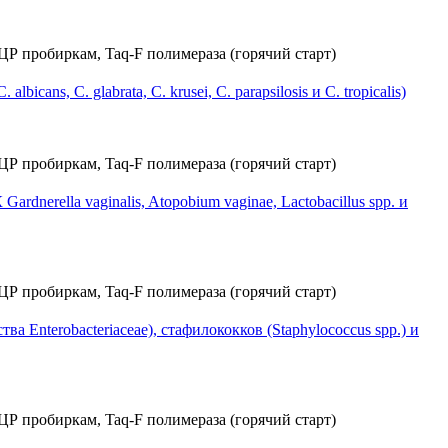
, C. glabrata, C. krusei, C. parapsilosis и C. tropicalis)
erella vaginalis, Atopobium vaginae, Lactobacillus spp. и
nterobacteriaceae), стафилококков (Staphylococcus spp.) и