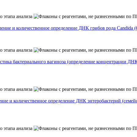
количественное определение ДНК грибов рода Candida (C. albicans
а бактериального вагиноза (определение концентрации ДНК Gardn
и количественное определение ДНК энтеробактерий (семейства E