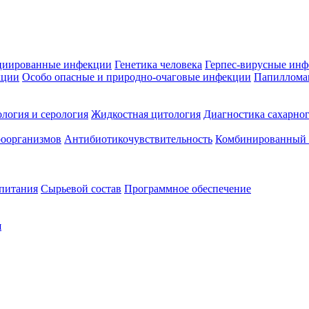
циированные инфекции
Генетика человека
Герпес-вирусные ин
кции
Особо опасные и природно-очаговые инфекции
Папиллома
логия и серология
Жидкостная цитология
Диагностика сахарног
оорганизмов
Антибиотикочувствительность
Комбинированный а
 питания
Сырьевой состав
Программное обеспечение
я