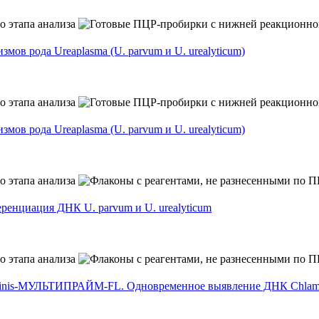
ов рода Ureaplasma (U. parvum и U. urealyticum)
ов рода Ureaplasma (U. parvum и U. urealyticum)
ренциация ДНК U. parvum и U. urealyticum
hominis-МУЛЬТИПРАЙМ-FL. Одновременное выявление ДНК Chlamydia