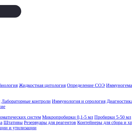
биология
Жидкостная цитология
Определение СОЭ
Иммуногемат
я
Лабораторные контроли
Иммунология и серология
Диагностика
ние
томатических систем
Микропробирки 0,1-5 мл
Пробирки 5-50 мл
а
Штативы
Резервуары для реагентов
Контейнеры для сбора и х
ации и утилизации