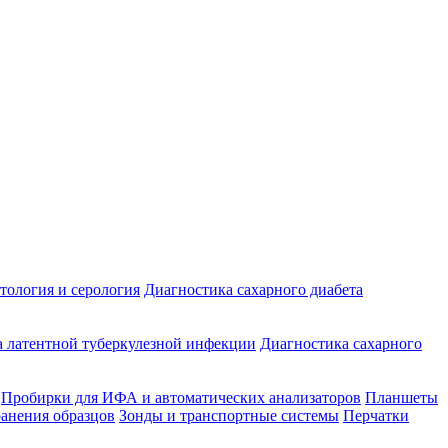
ология и серология
Диагностика сахарного диабета
 латентной туберкулезной инфекции
Диагностика сахарного
Пробирки для ИФА и автоматических анализаторов
Планшеты
ранения образцов
Зонды и транспортные системы
Перчатки