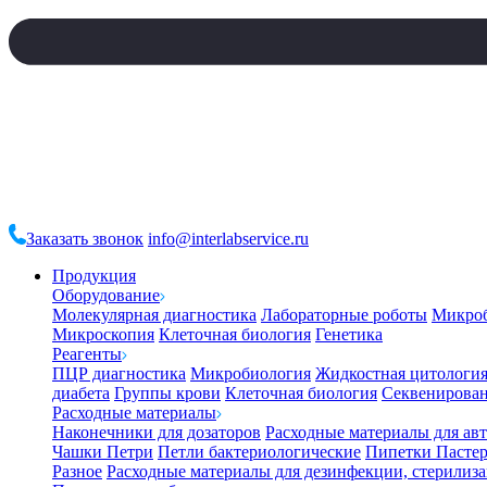
Заказать звонок
info@interlabservice.ru
Продукция
Оборудование
Молекулярная диагностика
Лабораторные роботы
Микро
Микроскопия
Клеточная биология
Генетика
Реагенты
ПЦР диагностика
Микробиология
Жидкостная цитологи
диабета
Группы крови
Клеточная биология
Секвенирова
Расходные материалы
Наконечники для дозаторов
Расходные материалы для ав
Чашки Петри
Петли бактериологические
Пипетки Пастер
Разное
Расходные материалы для дезинфекции, стерилиз