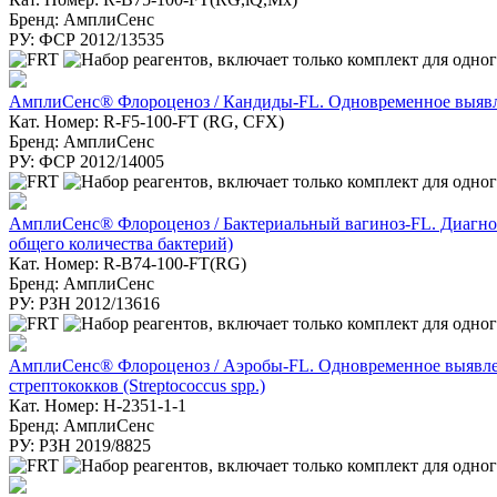
Бренд: АмплиСенс
РУ: ФСР 2012/13535
АмплиСенс® Флороценоз / Кандиды-FL. Одновременное выявление и 
Кат. Номер: R-F5-100-FT (RG, CFX)
Бренд: АмплиСенс
РУ: ФСР 2012/14005
АмплиСенс® Флороценоз / Бактериальный вагиноз-FL. Диагностик
общего количества бактерий)
Кат. Номер: R-B74-100-FT(RG)
Бренд: АмплиСенс
РУ: РЗН 2012/13616
АмплиСенс® Флороценоз / Аэробы-FL. Одновременное выявление 
стрептококков (Streptococcus spp.)
Кат. Номер: H-2351-1-1
Бренд: АмплиСенс
РУ: РЗН 2019/8825