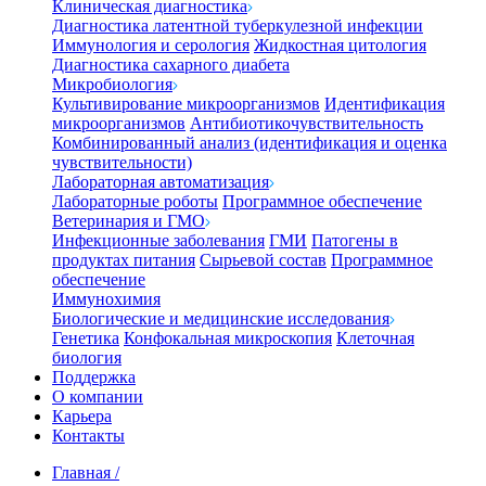
Клиническая диагностика
Диагностика латентной туберкулезной инфекции
Иммунология и серология
Жидкостная цитология
Диагностика сахарного диабета
Микробиология
Культивирование микроорганизмов
Идентификация
микроорганизмов
Антибиотикочувствительность
Комбинированный анализ (идентификация и оценка
чувствительности)
Лабораторная автоматизация
Лабораторные роботы
Программное обеспечение
Ветеринария и ГМО
Инфекционные заболевания
ГМИ
Патогены в
продуктах питания
Сырьевой состав
Программное
обеспечение
Иммунохимия
Биологические и медицинские исследования
Генетика
Конфокальная микроскопия
Клеточная
биология
Поддержка
О компании
Карьера
Контакты
Главная
/