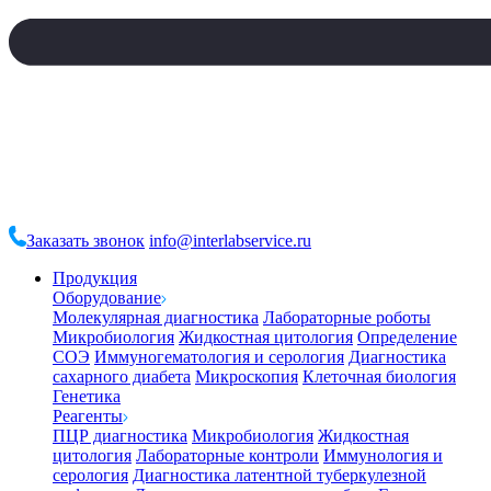
Заказать звонок
info@interlabservice.ru
Продукция
Оборудование
Молекулярная диагностика
Лабораторные роботы
Микробиология
Жидкостная цитология
Определение
СОЭ
Иммуногематология и серология
Диагностика
сахарного диабета
Микроскопия
Клеточная биология
Генетика
Реагенты
ПЦР диагностика
Микробиология
Жидкостная
цитология
Лабораторные контроли
Иммунология и
серология
Диагностика латентной туберкулезной