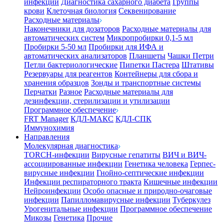
инфекции
Диагностика сахарного диабета
Группы
крови
Клеточная биология
Секвенирование
Расходные материалы
Наконечники для дозаторов
Расходные материалы для
автоматических систем
Микропробирки 0,1-5 мл
Пробирки 5-50 мл
Пробирки для ИФА и
автоматических анализаторов
Планшеты
Чашки Петри
Петли бактериологические
Пипетки Пастера
Штативы
Резервуары для реагентов
Контейнеры для сбора и
хранения образцов
Зонды и транспортные системы
Перчатки
Разное
Расходные материалы для
дезинфекции, стерилизации и утилизации
Программное обеспечение
FRT Manager
КДЛ-МАКС
КДЛ-СПК
Иммунохимия
Направления
Молекулярная диагностика
TORCH-инфекции
Вирусные гепатиты
ВИЧ и ВИЧ-
ассоциированные инфекции
Генетика человека
Герпес-
вирусные инфекции
Гнойно-септические инфекции
Инфекции респираторного тракта
Кишечные инфекции
Нейроинфекции
Особо опасные и природно-очаговые
инфекции
Папилломавирусные инфекции
Туберкулез
Урогенитальные инфекции
Программное обеспечение
Микозы
Генетика
Прочие