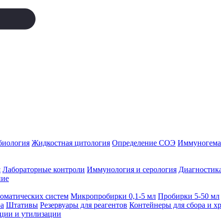
биология
Жидкостная цитология
Определение СОЭ
Иммуногемат
я
Лабораторные контроли
Иммунология и серология
Диагностика
ние
томатических систем
Микропробирки 0,1-5 мл
Пробирки 5-50 мл
а
Штативы
Резервуары для реагентов
Контейнеры для сбора и х
ации и утилизации