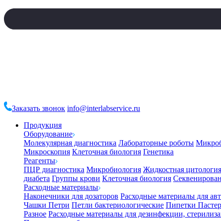
Заказать звонок
info@interlabservice.ru
Продукция
Оборудование
Молекулярная диагностика
Лабораторные роботы
Микро
Микроскопия
Клеточная биология
Генетика
Реагенты
ПЦР диагностика
Микробиология
Жидкостная цитологи
диабета
Группы крови
Клеточная биология
Секвенирова
Расходные материалы
Наконечники для дозаторов
Расходные материалы для ав
Чашки Петри
Петли бактериологические
Пипетки Пастер
Разное
Расходные материалы для дезинфекции, стерилиз