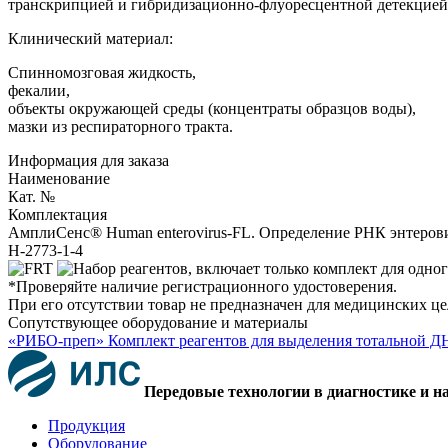
транскрипцией и гибридизационно-флуоресцентной детекцией
Клинический материал:
Спинномозговая жидкость,
фекалии,
объекты окружающей среды (концентраты образцов воды),
мазки из респираторного тракта.
Информация для заказа
Наименование
Кат. №
Комплектация
АмплиСенс® Human enterovirus-FL. Определение РНК энтеровир
H-2773-1-4
*Проверяйте наличие регистрационного удостоверения.
При его отсутствии товар не предназначен для медицинских ц
Сопутствующее оборудование и материалы
«РИБО-преп» Комплект реагентов для выделения тотальной Д
Передовые технологии в диагностике и н
Продукция
Оборудование