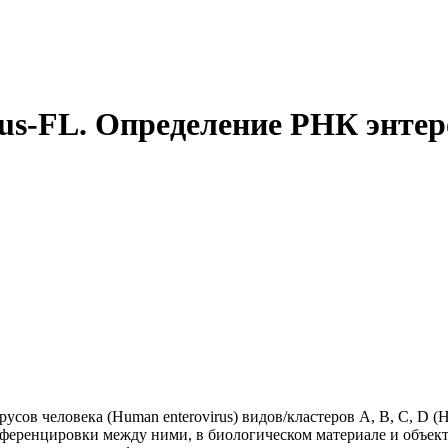
us-FL. Определение РНК энтер
ов человека (Human enterovirus) видов/кластеров А, В, С, D (Hu
ез дифференцировки между ними, в биологическом материале и об