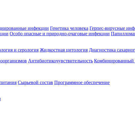
циированные инфекции
Генетика человека
Герпес-вирусные ин
кции
Особо опасные и природно-очаговые инфекции
Папиллома
логия и серология
Жидкостная цитология
Диагностика сахарног
оорганизмов
Антибиотикочувствительность
Комбинированный а
 питания
Сырьевой состав
Программное обеспечение
я