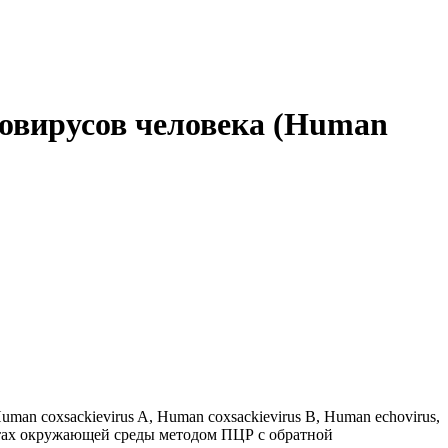
овирусов человека (Human
man coxsackievirus A, Human coxsackievirus В, Human echovirus,
ъектах окружающей среды методом ПЦР с обратной