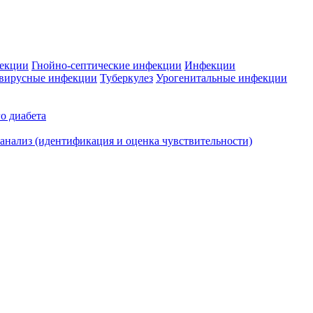
фекции
Гнойно-септические инфекции
Инфекции
вирусные инфекции
Туберкулез
Урогенитальные инфекции
о диабета
нализ (идентификация и оценка чувствительности)