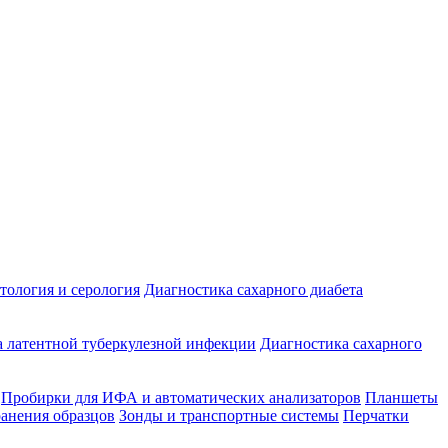
ология и серология
Диагностика сахарного диабета
 латентной туберкулезной инфекции
Диагностика сахарного
Пробирки для ИФА и автоматических анализаторов
Планшеты
ранения образцов
Зонды и транспортные системы
Перчатки