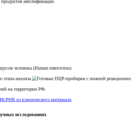
 продуктов амплификации.
усов человека (Human enterovirus)
елей на территории РФ.
НК/РНК из клинического материала
аучных исследованиях