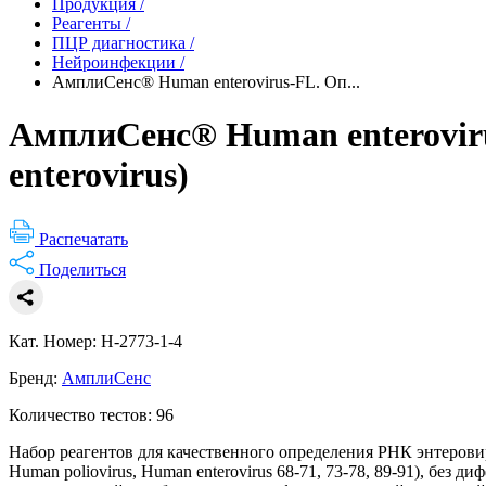
Продукция
/
Реагенты
/
ПЦР диагностика
/
Нейроинфекции
/
АмплиСенс® Human enterovirus-FL. Оп...
АмплиСенс® Human enterovir
enterovirus)
Распечатать
Поделиться
Кат. Номер: H-2773-1-4
Бренд:
АмплиСенс
Количество тестов: 96
Набор реагентов для качественного определения РНК энтеровирус
Human poliovirus, Human enterovirus 68-71, 73-78, 89-91), б