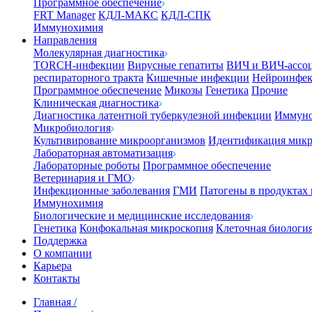
Программное обеспечение
FRT Manager
КДЛ-МАКС
КДЛ-СПК
Иммунохимия
Направления
Молекулярная диагностика
TORCH-инфекции
Вирусные гепатиты
ВИЧ и ВИЧ-ассо
респираторного тракта
Кишечные инфекции
Нейроинфе
Программное обеспечение
Микозы
Генетика
Прочие
Клиническая диагностика
Диагностика латентной туберкулезной инфекции
Иммуно
Микробиология
Культивирование микроорганизмов
Идентификация микр
Лабораторная автоматизация
Лабораторные роботы
Программное обеспечение
Ветеринария и ГМО
Инфекционные заболевания
ГМИ
Патогены в продуктах
Иммунохимия
Биологические и медицинские исследования
Генетика
Конфокальная микроскопия
Клеточная биологи
Поддержка
О компании
Карьера
Контакты
Главная
/