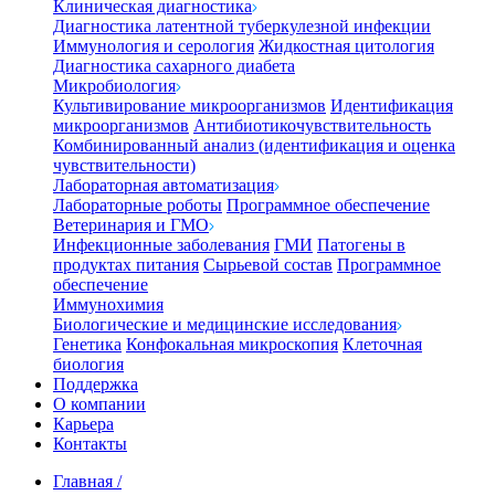
Клиническая диагностика
Диагностика латентной туберкулезной инфекции
Иммунология и серология
Жидкостная цитология
Диагностика сахарного диабета
Микробиология
Культивирование микроорганизмов
Идентификация
микроорганизмов
Антибиотикочувствительность
Комбинированный анализ (идентификация и оценка
чувствительности)
Лабораторная автоматизация
Лабораторные роботы
Программное обеспечение
Ветеринария и ГМО
Инфекционные заболевания
ГМИ
Патогены в
продуктах питания
Сырьевой состав
Программное
обеспечение
Иммунохимия
Биологические и медицинские исследования
Генетика
Конфокальная микроскопия
Клеточная
биология
Поддержка
О компании
Карьера
Контакты
Главная
/