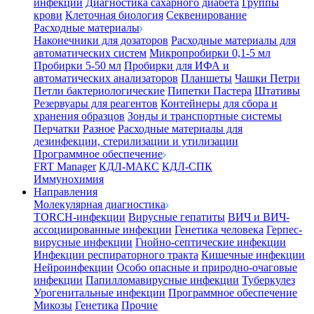
инфекции
Диагностика сахарного диабета
Группы
крови
Клеточная биология
Секвенирование
Расходные материалы
Наконечники для дозаторов
Расходные материалы для
автоматических систем
Микропробирки 0,1-5 мл
Пробирки 5-50 мл
Пробирки для ИФА и
автоматических анализаторов
Планшеты
Чашки Петри
Петли бактериологические
Пипетки Пастера
Штативы
Резервуары для реагентов
Контейнеры для сбора и
хранения образцов
Зонды и транспортные системы
Перчатки
Разное
Расходные материалы для
дезинфекции, стерилизации и утилизации
Программное обеспечение
FRT Manager
КДЛ-МАКС
КДЛ-СПК
Иммунохимия
Направления
Молекулярная диагностика
TORCH-инфекции
Вирусные гепатиты
ВИЧ и ВИЧ-
ассоциированные инфекции
Генетика человека
Герпес-
вирусные инфекции
Гнойно-септические инфекции
Инфекции респираторного тракта
Кишечные инфекции
Нейроинфекции
Особо опасные и природно-очаговые
инфекции
Папилломавирусные инфекции
Туберкулез
Урогенитальные инфекции
Программное обеспечение
Микозы
Генетика
Прочие