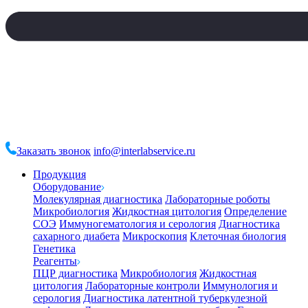
Заказать звонок
info@interlabservice.ru
Продукция
Оборудование
Молекулярная диагностика
Лабораторные роботы
Микробиология
Жидкостная цитология
Определение
СОЭ
Иммуногематология и серология
Диагностика
сахарного диабета
Микроскопия
Клеточная биология
Генетика
Реагенты
ПЦР диагностика
Микробиология
Жидкостная
цитология
Лабораторные контроли
Иммунология и
серология
Диагностика латентной туберкулезной