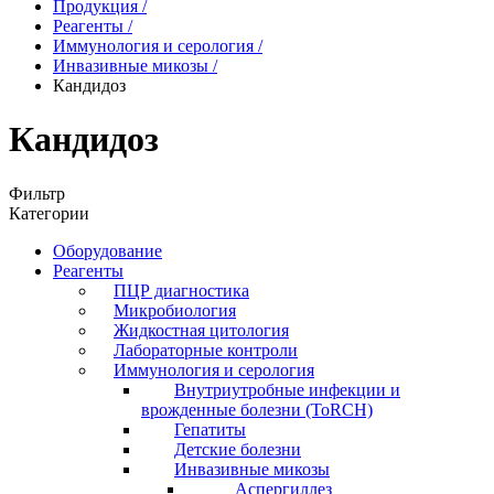
Продукция
/
Реагенты
/
Иммунология и серология
/
Инвазивные микозы
/
Кандидоз
Кандидоз
Фильтр
Категории
Оборудование
Реагенты
ПЦР диагностика
Микробиология
Жидкостная цитология
Лабораторные контроли
Иммунология и серология
Внутриутробные инфекции и
врожденные болезни (ToRCH)
Гепатиты
Детские болезни
Инвазивные микозы
Аспергиллез