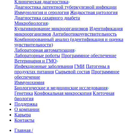
Клиническая диагностика
Диагностика латентной туберкулезной инфекции
Иммунология и серология
Жидкостная цитология
Диагностика сахарного диабета
Микробиология
Культивирование микроорганизмов
Идентификация
микроорганизмов
Антибиотикочувствительность
Комбинированный анализ (идентификация и оценка
чувствительности)
Лабораторная автоматизация
Лабораторные роботы
Программное обеспечение
Ветеринария и ГМО
Инфекционные заболевания
ГМИ
Патогены в
продуктах питания
Сырьевой состав
Программное
обеспечение
Иммунохимия
Биологические и медицинские исследования
Генетика
Конфокальная микроскопия
Клеточная
биология
Поддержка
О компании
Карьера
Контакты
Главная
/