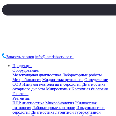
Заказать звонок
info@interlabservice.ru
Продукция
Оборудование
Молекулярная диагностика
Лабораторные роботы
Микробиология
Жидкостная цитология
Определение
СОЭ
Иммуногематология и серология
Диагностика
сахарного диабета
Микроскопия
Клеточная биология
Генетика
Реагенты
ПЦР диагностика
Микробиология
Жидкостная
цитология
Лабораторные контроли
Иммунология и
серология
Диагностика латентной туберкулезной