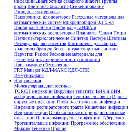
инфекции
Диагностика сахарного диабета
Группы
крови
Клеточная биология
Секвенирование
Расходные материалы
Наконечники для дозаторов
Расходные материалы для
автоматических систем
Микропробирки 0,1-5 мл
Пробирки 5-50 мл
Пробирки для ИФА и
автоматических анализаторов
Планшеты
Чашки Петри
Петли бактериологические
Пипетки Пастера
Штативы
Резервуары для реагентов
Контейнеры для сбора и
хранения образцов
Зонды и транспортные системы
Перчатки
Разное
Расходные материалы для
дезинфекции, стерилизации и утилизации
Программное обеспечение
FRT Manager
КДЛ-МАКС
КДЛ-СПК
Иммунохимия
Направления
Молекулярная диагностика
TORCH-инфекции
Вирусные гепатиты
ВИЧ и ВИЧ-
ассоциированные инфекции
Генетика человека
Герпес-
вирусные инфекции
Гнойно-септические инфекции
Инфекции респираторного тракта
Кишечные инфекции
Нейроинфекции
Особо опасные и природно-очаговые
инфекции
Папилломавирусные инфекции
Туберкулез
Урогенитальные инфекции
Программное обеспечение
Микозы
Генетика
Прочие