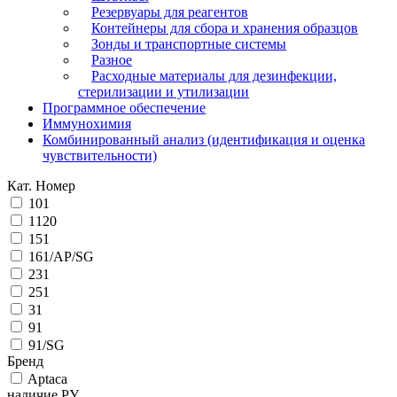
Резервуары для реагентов
Контейнеры для сбора и хранения образцов
Зонды и транспортные системы
Разное
Расходные материалы для дезинфекции,
стерилизации и утилизации
Программное обеспечение
Иммунохимия
Комбинированный анализ (идентификация и оценка
чувствительности)
Кат. Номер
101
1120
151
161/AP/SG
231
251
31
91
91/SG
Бренд
Aptaca
наличие РУ