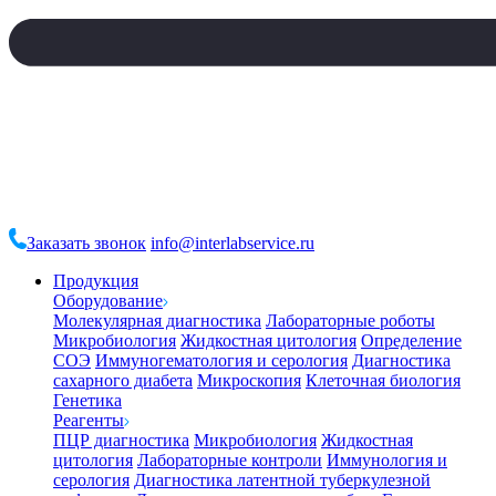
Заказать звонок
info@interlabservice.ru
Продукция
Оборудование
Молекулярная диагностика
Лабораторные роботы
Микробиология
Жидкостная цитология
Определение
СОЭ
Иммуногематология и серология
Диагностика
сахарного диабета
Микроскопия
Клеточная биология
Генетика
Реагенты
ПЦР диагностика
Микробиология
Жидкостная
цитология
Лабораторные контроли
Иммунология и
серология
Диагностика латентной туберкулезной