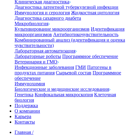
Клиническая диагностика
Диагностика латентной туберкулезной инфекции
Иммунология и серология
Жидкостная цитология
Диагностика сахарного диабета
Микробиология
Культивирование микроорганизмов
Идентификация
микроорганизмов
Антибиотикочувствительность
Комбинированный анализ (идентификация и оценка
чувствительности)
Лабораторная автоматизация
Лабораторные роботы
Программное обеспечение
Ветеринария и ГМО
Инфекционные заболевания
ГМИ
Патогены в
продуктах питания
Сырьевой состав
Программное
обеспечение
Иммунохимия
Биологические и медицинские исследования
Генетика
Конфокальная микроскопия
Клеточная
биология
Поддержка
О компании
Карьера
Контакты
Главная
/