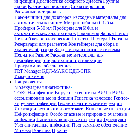
инфекции
Диагностика сахарного диабета
Группы
крови
Клеточная биология
Секвенирование
Расходные материалы
Наконечники для дозаторов
Расходные материалы для
автоматических систем
Микропробирки 0,1-5 мл
Пробирки 5-50 мл
Пробирки для ИФА и
автоматических анализаторов
Планшеты
Чашки Петри
Петли бактериологические
Пипетки Пастера
Штативы
Резервуары для реагентов
Контейнеры для сбора и
хранения образцов
Зонды и транспортные системы
Перчатки
Разное
Расходные материалы для
дезинфекции, стерилизации и утилизации
Программное обеспечение
FRT Manager
КДЛ-МАКС
КДЛ-СПК
Иммунохимия
Направления
Молекулярная диагностика
TORCH-инфекции
Вирусные гепатиты
ВИЧ и ВИЧ-
ассоциированные инфекции
Генетика человека
Герпес-
вирусные инфекции
Гнойно-септические инфекции
Инфекции респираторного тракта
Кишечные инфекции
Нейроинфекции
Особо опасные и природно-очаговые
инфекции
Папилломавирусные инфекции
Туберкулез
Урогенитальные инфекции
Программное обеспечение
Микозы
Генетика
Прочие