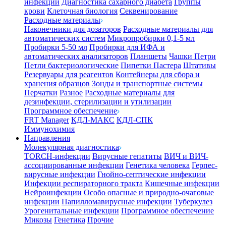
инфекции
Диагностика сахарного диабета
Группы
крови
Клеточная биология
Секвенирование
Расходные материалы
Наконечники для дозаторов
Расходные материалы для
автоматических систем
Микропробирки 0,1-5 мл
Пробирки 5-50 мл
Пробирки для ИФА и
автоматических анализаторов
Планшеты
Чашки Петри
Петли бактериологические
Пипетки Пастера
Штативы
Резервуары для реагентов
Контейнеры для сбора и
хранения образцов
Зонды и транспортные системы
Перчатки
Разное
Расходные материалы для
дезинфекции, стерилизации и утилизации
Программное обеспечение
FRT Manager
КДЛ-МАКС
КДЛ-СПК
Иммунохимия
Направления
Молекулярная диагностика
TORCH-инфекции
Вирусные гепатиты
ВИЧ и ВИЧ-
ассоциированные инфекции
Генетика человека
Герпес-
вирусные инфекции
Гнойно-септические инфекции
Инфекции респираторного тракта
Кишечные инфекции
Нейроинфекции
Особо опасные и природно-очаговые
инфекции
Папилломавирусные инфекции
Туберкулез
Урогенитальные инфекции
Программное обеспечение
Микозы
Генетика
Прочие