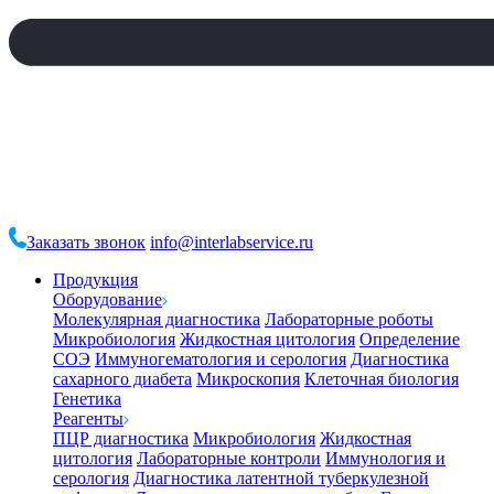
Заказать звонок
info@interlabservice.ru
Продукция
Оборудование
Молекулярная диагностика
Лабораторные роботы
Микробиология
Жидкостная цитология
Определение
СОЭ
Иммуногематология и серология
Диагностика
сахарного диабета
Микроскопия
Клеточная биология
Генетика
Реагенты
ПЦР диагностика
Микробиология
Жидкостная
цитология
Лабораторные контроли
Иммунология и
серология
Диагностика латентной туберкулезной