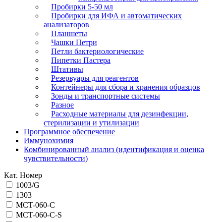
Пробирки 5-50 мл
Пробирки для ИФА и автоматических
анализаторов
Планшеты
Чашки Петри
Петли бактериологические
Пипетки Пастера
Штативы
Резервуары для реагентов
Контейнеры для сбора и хранения образцов
Зонды и транспортные системы
Разное
Расходные материалы для дезинфекции,
стерилизации и утилизации
Программное обеспечение
Иммунохимия
Комбинированный анализ (идентификация и оценка
чувствительности)
Кат. Номер
1003/G
1303
MCT-060-C
MCT-060-C-S