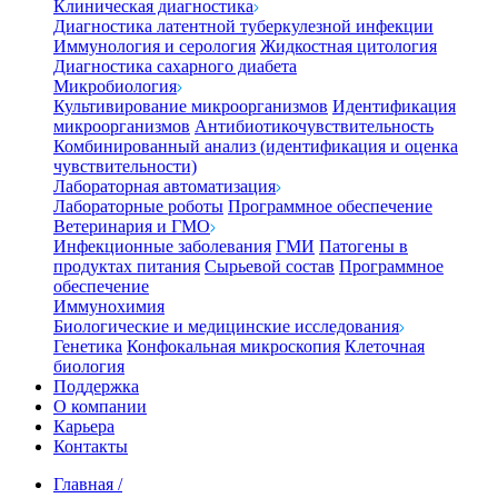
Клиническая диагностика
Диагностика латентной туберкулезной инфекции
Иммунология и серология
Жидкостная цитология
Диагностика сахарного диабета
Микробиология
Культивирование микроорганизмов
Идентификация
микроорганизмов
Антибиотикочувствительность
Комбинированный анализ (идентификация и оценка
чувствительности)
Лабораторная автоматизация
Лабораторные роботы
Программное обеспечение
Ветеринария и ГМО
Инфекционные заболевания
ГМИ
Патогены в
продуктах питания
Сырьевой состав
Программное
обеспечение
Иммунохимия
Биологические и медицинские исследования
Генетика
Конфокальная микроскопия
Клеточная
биология
Поддержка
О компании
Карьера
Контакты
Главная
/