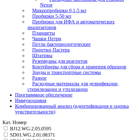
Nexor
Микропробирки 0,1-5 мл
Пробирки 5-50 мл
Пробирки для ИФА и автоматических
анализаторов
Планшеты
Чашки Петри
Петли бактериологические
Пипетки Пастера
Штативы
Резервуары для реагентов
Контейнеры для сбора и хранения образцов
Зонды и транспортные системы
Разное
Расходные материалы для дезинфекции,
стерилизации и утилизации
Программное обеспечение
Иммунохимия
Комбинированный анализ (идентификация и оценка
чувствительности)
Кат. Номер
BJ12.WG.2.05.0595
SD01.WG.2.01.08371