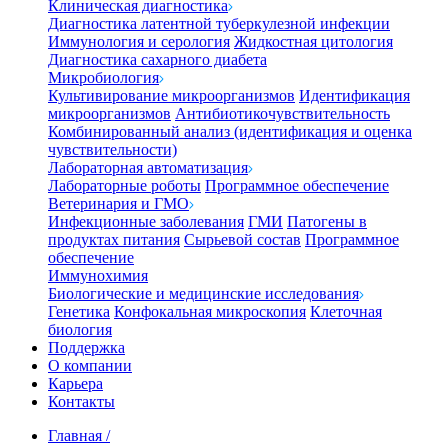
Клиническая диагностика
Диагностика латентной туберкулезной инфекции
Иммунология и серология
Жидкостная цитология
Диагностика сахарного диабета
Микробиология
Культивирование микроорганизмов
Идентификация
микроорганизмов
Антибиотикочувствительность
Комбинированный анализ (идентификация и оценка
чувствительности)
Лабораторная автоматизация
Лабораторные роботы
Программное обеспечение
Ветеринария и ГМО
Инфекционные заболевания
ГМИ
Патогены в
продуктах питания
Сырьевой состав
Программное
обеспечение
Иммунохимия
Биологические и медицинские исследования
Генетика
Конфокальная микроскопия
Клеточная
биология
Поддержка
О компании
Карьера
Контакты
Главная
/