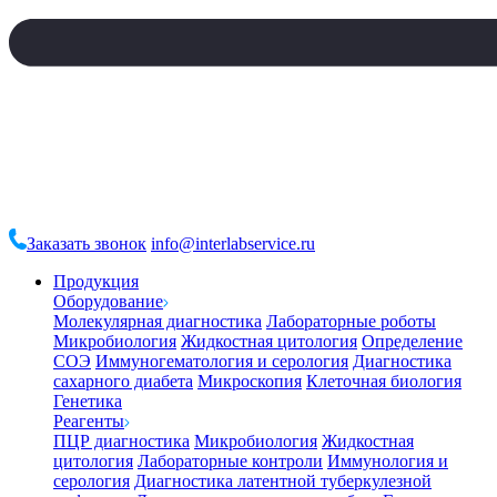
Заказать звонок
info@interlabservice.ru
Продукция
Оборудование
Молекулярная диагностика
Лабораторные роботы
Микробиология
Жидкостная цитология
Определение
СОЭ
Иммуногематология и серология
Диагностика
сахарного диабета
Микроскопия
Клеточная биология
Генетика
Реагенты
ПЦР диагностика
Микробиология
Жидкостная
цитология
Лабораторные контроли
Иммунология и
серология
Диагностика латентной туберкулезной