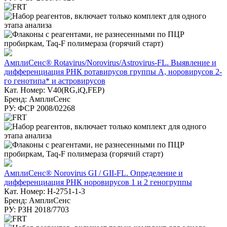
АмплиСенс® Rotavirus/Norovirus/Astrovirus-FL. Выявление и
дифференциация РНК ротавирусов группы А, норовирусов 2-
го генотипа* и астровирусов
Кат. Номер: V40(RG,iQ,FEP)
Бренд: АмплиСенс
РУ: ФСР 2008/02268
АмплиСенс® Norovirus GI / GII-FL. Определение и
дифференциация РНК норовирусов 1 и 2 геногруппы
Кат. Номер: H-2751-1-3
Бренд: АмплиСенс
РУ: РЗН 2018/7703