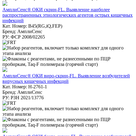
АмплиСенс® ОКИ скрин-FL. Выявление наиболее
распространенных этиологических агентов острых кишечных
инфекций
Кат. Номер: B45(RG,iQ,FEP)
Бренд: АмплиСенс
РУ: ФСР 2008/02265
АмплиСенс® ОКИ виро-скрин-FL. Выявление возбудителей
вирусных кишечных инфекций
Кат. Номер: Н-2761-1
Бренд: АмплиСенс
РУ: РЗН 2021/13776