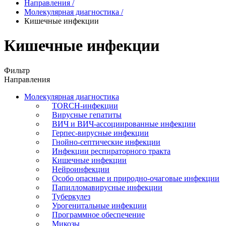
Направления
/
Молекулярная диагностика
/
Кишечные инфекции
Кишечные инфекции
Фильтр
Направления
Молекулярная диагностика
TORCH-инфекции
Вирусные гепатиты
ВИЧ и ВИЧ-ассоциированные инфекции
Герпес-вирусные инфекции
Гнойно-септические инфекции
Инфекции респираторного тракта
Кишечные инфекции
Нейроинфекции
Особо опасные и природно-очаговые инфекции
Папилломавирусные инфекции
Туберкулез
Урогенитальные инфекции
Программное обеспечение
Микозы