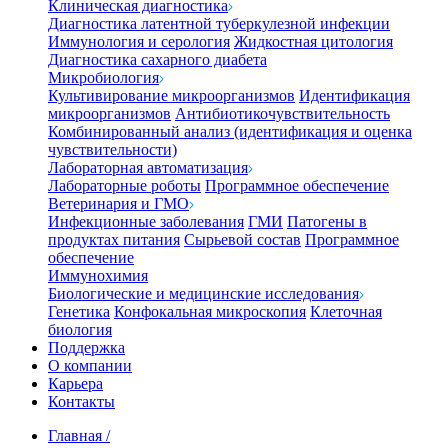
Клиническая диагностика
Диагностика латентной туберкулезной инфекции
Иммунология и серология
Жидкостная цитология
Диагностика сахарного диабета
Микробиология
Культивирование микроорганизмов
Идентификация
микроорганизмов
Антибиотикочувствительность
Комбинированный анализ (идентификация и оценка
чувствительности)
Лабораторная автоматизация
Лабораторные роботы
Программное обеспечение
Ветеринария и ГМО
Инфекционные заболевания
ГМИ
Патогены в
продуктах питания
Сырьевой состав
Программное
обеспечение
Иммунохимия
Биологические и медицинские исследования
Генетика
Конфокальная микроскопия
Клеточная
биология
Поддержка
О компании
Карьера
Контакты
Главная
/