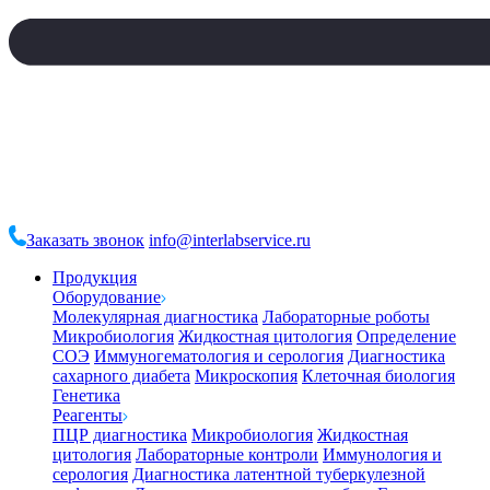
Заказать звонок
info@interlabservice.ru
Продукция
Оборудование
Молекулярная диагностика
Лабораторные роботы
Микробиология
Жидкостная цитология
Определение
СОЭ
Иммуногематология и серология
Диагностика
сахарного диабета
Микроскопия
Клеточная биология
Генетика
Реагенты
ПЦР диагностика
Микробиология
Жидкостная
цитология
Лабораторные контроли
Иммунология и
серология
Диагностика латентной туберкулезной