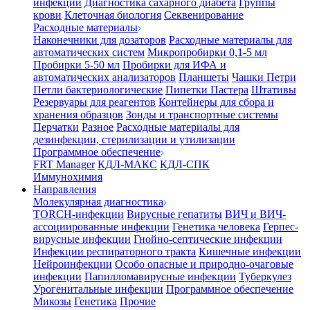
инфекции
Диагностика сахарного диабета
Группы
крови
Клеточная биология
Секвенирование
Расходные материалы
Наконечники для дозаторов
Расходные материалы для
автоматических систем
Микропробирки 0,1-5 мл
Пробирки 5-50 мл
Пробирки для ИФА и
автоматических анализаторов
Планшеты
Чашки Петри
Петли бактериологические
Пипетки Пастера
Штативы
Резервуары для реагентов
Контейнеры для сбора и
хранения образцов
Зонды и транспортные системы
Перчатки
Разное
Расходные материалы для
дезинфекции, стерилизации и утилизации
Программное обеспечение
FRT Manager
КДЛ-МАКС
КДЛ-СПК
Иммунохимия
Направления
Молекулярная диагностика
TORCH-инфекции
Вирусные гепатиты
ВИЧ и ВИЧ-
ассоциированные инфекции
Генетика человека
Герпес-
вирусные инфекции
Гнойно-септические инфекции
Инфекции респираторного тракта
Кишечные инфекции
Нейроинфекции
Особо опасные и природно-очаговые
инфекции
Папилломавирусные инфекции
Туберкулез
Урогенитальные инфекции
Программное обеспечение
Микозы
Генетика
Прочие