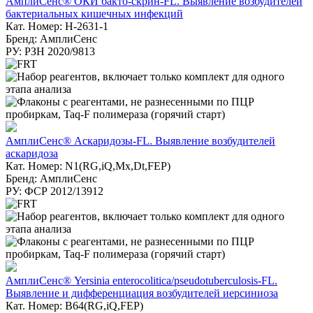
АмплиСенс® ОКИ бакто-скрин-FL. Выявление возбудителей
бактериальных кишечных инфекций
Кат. Номер: H-2631-1
Бренд: АмплиСенс
РУ: РЗН 2020/9813
АмплиСенс® Аскаридозы-FL. Выявление возбудителей
аскаридоза
Кат. Номер: N1(RG,iQ,Mx,Dt,FEP)
Бренд: АмплиСенс
РУ: ФСР 2012/13912
АмплиСенс® Yersinia enterocolitica/pseudotuberculosis-FL.
Выявление и дифференциация возбудителей иерсиниоза
Кат. Номер: B64(RG,iQ,FEP)