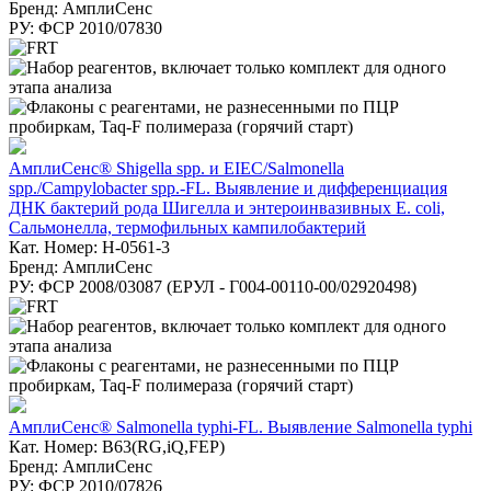
Бренд: АмплиСенс
РУ: ФСР 2010/07830
АмплиСенс® Shigella spp. и EIEC/Salmonella
spp./Campylobacter spp.-FL. Выявление и дифференциация
ДНК бактерий рода Шигелла и энтероинвазивных E. coli,
Сальмонелла, термофильных кампилобактерий
Кат. Номер: H-0561-3
Бренд: АмплиСенс
РУ: ФСР 2008/03087 (ЕРУЛ - Г004-00110-00/02920498)
АмплиСенс® Salmonella typhi-FL. Выявление Salmonella typhi
Кат. Номер: B63(RG,iQ,FEP)
Бренд: АмплиСенс
РУ: ФСР 2010/07826