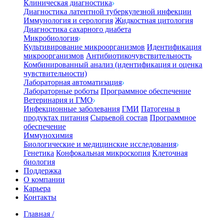
Клиническая диагностика
Диагностика латентной туберкулезной инфекции
Иммунология и серология
Жидкостная цитология
Диагностика сахарного диабета
Микробиология
Культивирование микроорганизмов
Идентификация
микроорганизмов
Антибиотикочувствительность
Комбинированный анализ (идентификация и оценка
чувствительности)
Лабораторная автоматизация
Лабораторные роботы
Программное обеспечение
Ветеринария и ГМО
Инфекционные заболевания
ГМИ
Патогены в
продуктах питания
Сырьевой состав
Программное
обеспечение
Иммунохимия
Биологические и медицинские исследования
Генетика
Конфокальная микроскопия
Клеточная
биология
Поддержка
О компании
Карьера
Контакты
Главная
/