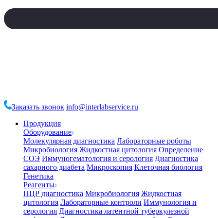
Заказать звонок
info@interlabservice.ru
Продукция
Оборудование
Молекулярная диагностика
Лабораторные роботы
Микробиология
Жидкостная цитология
Определение
СОЭ
Иммуногематология и серология
Диагностика
сахарного диабета
Микроскопия
Клеточная биология
Генетика
Реагенты
ПЦР диагностика
Микробиология
Жидкостная
цитология
Лабораторные контроли
Иммунология и
серология
Диагностика латентной туберкулезной