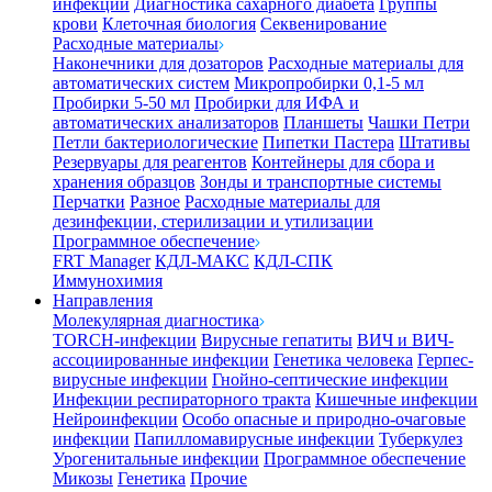
инфекции
Диагностика сахарного диабета
Группы
крови
Клеточная биология
Секвенирование
Расходные материалы
Наконечники для дозаторов
Расходные материалы для
автоматических систем
Микропробирки 0,1-5 мл
Пробирки 5-50 мл
Пробирки для ИФА и
автоматических анализаторов
Планшеты
Чашки Петри
Петли бактериологические
Пипетки Пастера
Штативы
Резервуары для реагентов
Контейнеры для сбора и
хранения образцов
Зонды и транспортные системы
Перчатки
Разное
Расходные материалы для
дезинфекции, стерилизации и утилизации
Программное обеспечение
FRT Manager
КДЛ-МАКС
КДЛ-СПК
Иммунохимия
Направления
Молекулярная диагностика
TORCH-инфекции
Вирусные гепатиты
ВИЧ и ВИЧ-
ассоциированные инфекции
Генетика человека
Герпес-
вирусные инфекции
Гнойно-септические инфекции
Инфекции респираторного тракта
Кишечные инфекции
Нейроинфекции
Особо опасные и природно-очаговые
инфекции
Папилломавирусные инфекции
Туберкулез
Урогенитальные инфекции
Программное обеспечение
Микозы
Генетика
Прочие