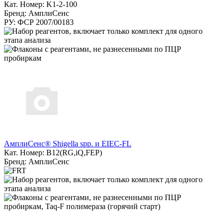
Кат. Номер: K1-2-100
Бренд: АмплиСенс
РУ: ФСР 2007/00183
АмплиСенс® Shigella spp. и EIEC-FL
Кат. Номер: B12(RG,iQ,FEP)
Бренд: АмплиСенс