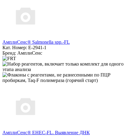
АмплиСенс® Salmonella spp.-FL
Кат. Номер: E-2941-1
Бренд: АмплиСенс
АмплиСенс® EHEC-FL. Выявление ДНК