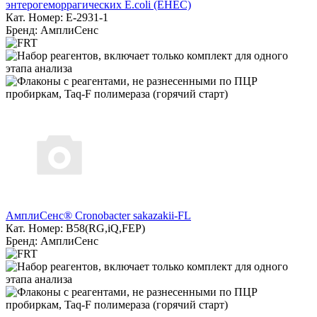
энтерогеморрагических E.coli (EHEC)
Кат. Номер: E-2931-1
Бренд: АмплиСенс
АмплиСенс® Cronobacter sakazakii-FL
Кат. Номер: B58(RG,iQ,FEP)
Бренд: АмплиСенс