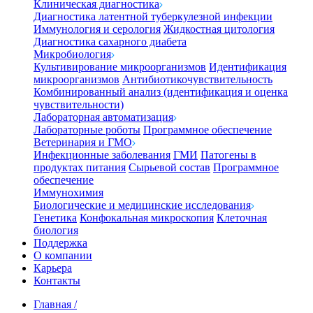
Клиническая диагностика
Диагностика латентной туберкулезной инфекции
Иммунология и серология
Жидкостная цитология
Диагностика сахарного диабета
Микробиология
Культивирование микроорганизмов
Идентификация
микроорганизмов
Антибиотикочувствительность
Комбинированный анализ (идентификация и оценка
чувствительности)
Лабораторная автоматизация
Лабораторные роботы
Программное обеспечение
Ветеринария и ГМО
Инфекционные заболевания
ГМИ
Патогены в
продуктах питания
Сырьевой состав
Программное
обеспечение
Иммунохимия
Биологические и медицинские исследования
Генетика
Конфокальная микроскопия
Клеточная
биология
Поддержка
О компании
Карьера
Контакты
Главная
/