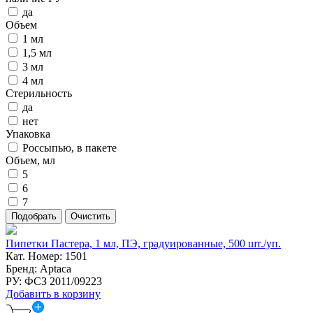
да
Объем
1 мл
1,5 мл
3 мл
4 мл
Стерильность
да
нет
Упаковка
Россыпью, в пакете
Объем, мл
5
6
7
Пипетки Пастера, 1 мл, ПЭ, градуированные, 500 шт./уп.
Кат. Номер: 1501
Бренд: Aptaca
РУ: ФСЗ 2011/09223
Добавить в корзину