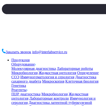
Заказать звонок
info@interlabservice.ru
Продукция
Оборудование
Молекулярная диагностика
Лабораторные роботы
Микробиология
Жидкостная цитология
Определение
СОЭ
Иммуногематология и серология
Диагностика
сахарного диабета
Микроскопия
Клеточная биология
Генетика
Реагенты
ПЦР диагностика
Микробиология
Жидкостная
цитология
Лабораторные контроли
Иммунология и
серология
Диагностика латентной туберкулезной