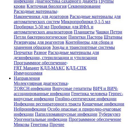
инфекции
Диагностика сахарного диабета
Группы
крови
Клеточная биология
Секвенирование
Расходные материалы
Наконечники для дозаторов
Расходные материалы для
автоматических систем
Микропробирки 0,1-5 мл
Пробирки 5-50 мл
Пробирки для ИФА и
автоматических анализаторов
Планшеты
Чашки Петри
Петли бактериологические
Пипетки Пастера
Штативы
Резервуары для реагентов
Контейнеры для сбора и
хранения образцов
Зонды и транспортные системы
Перчатки
Разное
Расходные материалы для
дезинфекции, стерилизации и утилизации
Программное обеспечение
FRT Manager
КДЛ-МАКС
КДЛ-СПК
Иммунохимия
Направления
Молекулярная диагностика
TORCH-инфекции
Вирусные гепатиты
ВИЧ и ВИЧ-
ассоциированные инфекции
Генетика человека
Герпес-
вирусные инфекции
Гнойно-септические инфекции
Инфекции респираторного тракта
Кишечные инфекции
Нейроинфекции
Особо опасные и природно-очаговые
инфекции
Папилломавирусные инфекции
Туберкулез
Урогенитальные инфекции
Программное обеспечение
Микозы
Генетика
Прочие