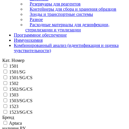
Резервуары для реагентов
Контейнеры для сбора и хранения образцов
Зонды и транспортные системы
Разное
Расходные материалы для дезинфекции,
стерилизации и утилизации
Программное обеспечение
Иммунохимия
Комбинированный анализ (идентификация и оценка
чувствительности)
Кат. Номер
1501
1501/SG
1501/SG/CS
1502
1502/SG/CS
1503
1503/SG/CS
1523
1523/SG/CS
Бренд
Aptaca
наличие РУ