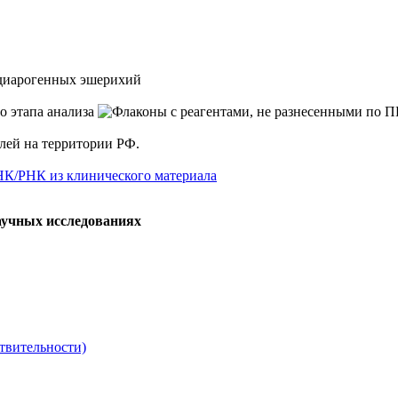
диарогенных эшерихий
елей на территории РФ.
НК/РНК из клинического материала
аучных исследованиях
твительности)