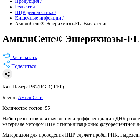
Продукция
/
Реагенты
/
ПЦР диагностика
/
Кишечные инфекции
/
АмплиСенс® Эшерихиозы-FL. Выявление...
АмплиСенс® Эшерихиозы-FL.
Распечатать
Поделиться
Кат. Номер: B62(RG,iQ,FEP)
Бренд:
АмплиСенс
Количество тестов: 55
Набор реагентов для выявления и дифференциации ДНК разл
материале методом ПЦР с гибридизационно-флуоресцентной д
Материалом для проведения ПЦР служат пробы РНК, выделенны