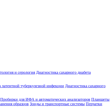
ология и серология
Диагностика сахарного диабета
 латентной туберкулезной инфекции
Диагностика сахарного
Пробирки для ИФА и автоматических анализаторов
Планшеты
ранения образцов
Зонды и транспортные системы
Перчатки