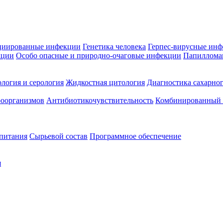
циированные инфекции
Генетика человека
Герпес-вирусные ин
кции
Особо опасные и природно-очаговые инфекции
Папиллома
логия и серология
Жидкостная цитология
Диагностика сахарног
оорганизмов
Антибиотикочувствительность
Комбинированный а
 питания
Сырьевой состав
Программное обеспечение
я