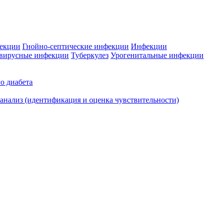
фекции
Гнойно-септические инфекции
Инфекции
вирусные инфекции
Туберкулез
Урогенитальные инфекции
о диабета
нализ (идентификация и оценка чувствительности)