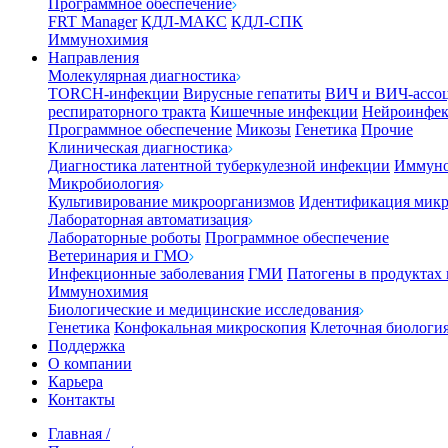
Программное обеспечение
FRT Manager
КДЛ-МАКС
КДЛ-СПК
Иммунохимия
Направления
Молекулярная диагностика
TORCH-инфекции
Вирусные гепатиты
ВИЧ и ВИЧ-ассо
респираторного тракта
Кишечные инфекции
Нейроинфе
Программное обеспечение
Микозы
Генетика
Прочие
Клиническая диагностика
Диагностика латентной туберкулезной инфекции
Иммуно
Микробиология
Культивирование микроорганизмов
Идентификация микр
Лабораторная автоматизация
Лабораторные роботы
Программное обеспечение
Ветеринария и ГМО
Инфекционные заболевания
ГМИ
Патогены в продуктах
Иммунохимия
Биологические и медицинские исследования
Генетика
Конфокальная микроскопия
Клеточная биологи
Поддержка
О компании
Карьера
Контакты
Главная
/