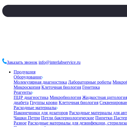
Заказать звонок
info@interlabservice.ru
Продукция
Оборудование
Молекулярная диагностика
Лабораторные роботы
Микро
Микроскопия
Клеточная биология
Генетика
Реагенты
ПЦР диагностика
Микробиология
Жидкостная цитологи
диабета
Группы крови
Клеточная биология
Секвенирова
Расходные материалы
Наконечники для дозаторов
Расходные материалы для ав
Чашки Петри
Петли бактериологические
Пипетки Пастер
Разное
Расходные материалы для дезинфекции, стерилиз