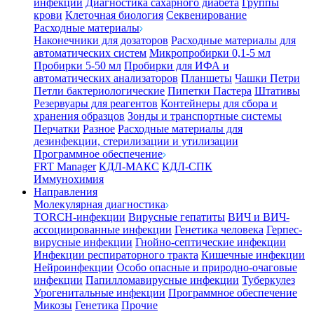
инфекции
Диагностика сахарного диабета
Группы
крови
Клеточная биология
Секвенирование
Расходные материалы
Наконечники для дозаторов
Расходные материалы для
автоматических систем
Микропробирки 0,1-5 мл
Пробирки 5-50 мл
Пробирки для ИФА и
автоматических анализаторов
Планшеты
Чашки Петри
Петли бактериологические
Пипетки Пастера
Штативы
Резервуары для реагентов
Контейнеры для сбора и
хранения образцов
Зонды и транспортные системы
Перчатки
Разное
Расходные материалы для
дезинфекции, стерилизации и утилизации
Программное обеспечение
FRT Manager
КДЛ-МАКС
КДЛ-СПК
Иммунохимия
Направления
Молекулярная диагностика
TORCH-инфекции
Вирусные гепатиты
ВИЧ и ВИЧ-
ассоциированные инфекции
Генетика человека
Герпес-
вирусные инфекции
Гнойно-септические инфекции
Инфекции респираторного тракта
Кишечные инфекции
Нейроинфекции
Особо опасные и природно-очаговые
инфекции
Папилломавирусные инфекции
Туберкулез
Урогенитальные инфекции
Программное обеспечение
Микозы
Генетика
Прочие