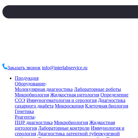
Заказать звонок
info@interlabservice.ru
Продукция
Оборудование
Молекулярная диагностика
Лабораторные роботы
Микробиология
Жидкостная цитология
Определение
СОЭ
Иммуногематология и серология
Диагностика
сахарного диабета
Микроскопия
Клеточная биология
Генетика
Реагенты
ПЦР диагностика
Микробиология
Жидкостная
цитология
Лабораторные контроли
Иммунология и
серология
Диагностика латентной туберкулезной