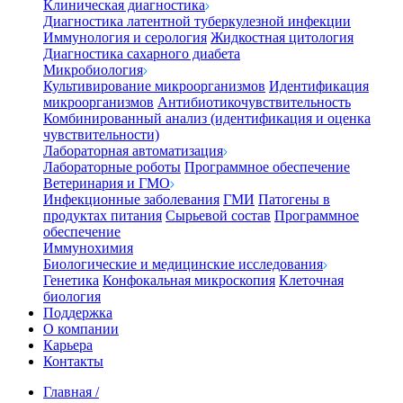
Клиническая диагностика
Диагностика латентной туберкулезной инфекции
Иммунология и серология
Жидкостная цитология
Диагностика сахарного диабета
Микробиология
Культивирование микроорганизмов
Идентификация
микроорганизмов
Антибиотикочувствительность
Комбинированный анализ (идентификация и оценка
чувствительности)
Лабораторная автоматизация
Лабораторные роботы
Программное обеспечение
Ветеринария и ГМО
Инфекционные заболевания
ГМИ
Патогены в
продуктах питания
Сырьевой состав
Программное
обеспечение
Иммунохимия
Биологические и медицинские исследования
Генетика
Конфокальная микроскопия
Клеточная
биология
Поддержка
О компании
Карьера
Контакты
Главная
/