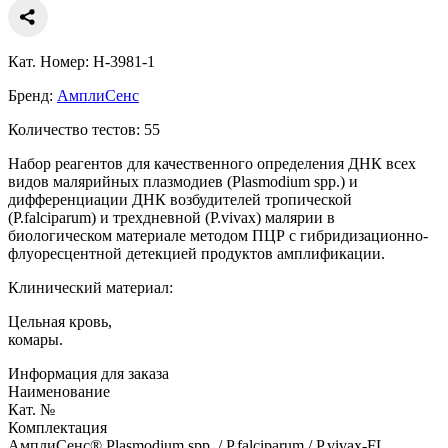
Кат. Номер: H-3981-1
Бренд:
АмплиСенс
Количество тестов: 55
Набор реагентов для качественного определения ДНК всех
видов малярийных плазмодиев (Plasmodium spp.) и
дифференциации ДНК возбудителей тропической
(P.falciparum) и трехдневной (P.vivax) малярии в
биологическом материале методом ПЦР с гибридизационно-
флуоресцентной детекцией продуктов амплификации.
Клинический материал:
Цельная кровь,
комары.
Информация для заказа
Наименование
Кат. №
Комплектация
АмплиСенс® Plasmodium spp. / P.falciparum / P.vivax-FL.