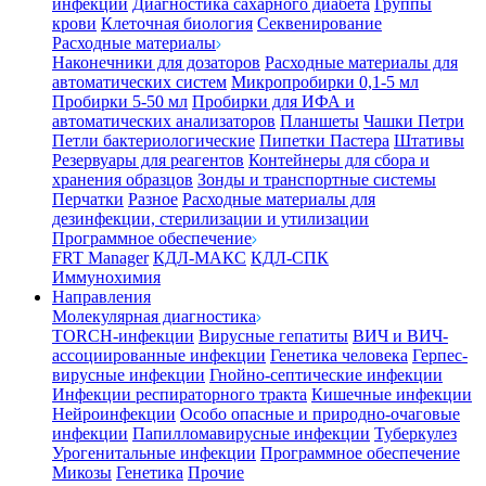
инфекции
Диагностика сахарного диабета
Группы
крови
Клеточная биология
Секвенирование
Расходные материалы
Наконечники для дозаторов
Расходные материалы для
автоматических систем
Микропробирки 0,1-5 мл
Пробирки 5-50 мл
Пробирки для ИФА и
автоматических анализаторов
Планшеты
Чашки Петри
Петли бактериологические
Пипетки Пастера
Штативы
Резервуары для реагентов
Контейнеры для сбора и
хранения образцов
Зонды и транспортные системы
Перчатки
Разное
Расходные материалы для
дезинфекции, стерилизации и утилизации
Программное обеспечение
FRT Manager
КДЛ-МАКС
КДЛ-СПК
Иммунохимия
Направления
Молекулярная диагностика
TORCH-инфекции
Вирусные гепатиты
ВИЧ и ВИЧ-
ассоциированные инфекции
Генетика человека
Герпес-
вирусные инфекции
Гнойно-септические инфекции
Инфекции респираторного тракта
Кишечные инфекции
Нейроинфекции
Особо опасные и природно-очаговые
инфекции
Папилломавирусные инфекции
Туберкулез
Урогенитальные инфекции
Программное обеспечение
Микозы
Генетика
Прочие