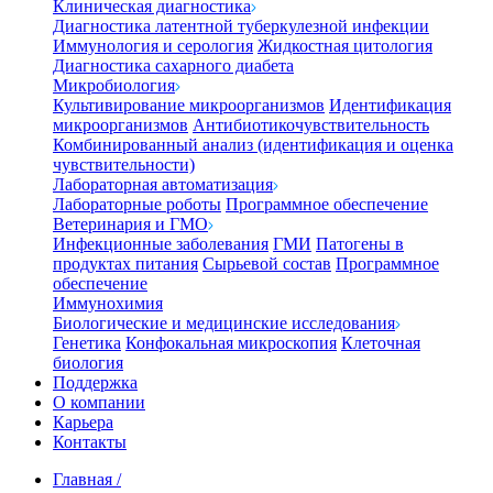
Клиническая диагностика
Диагностика латентной туберкулезной инфекции
Иммунология и серология
Жидкостная цитология
Диагностика сахарного диабета
Микробиология
Культивирование микроорганизмов
Идентификация
микроорганизмов
Антибиотикочувствительность
Комбинированный анализ (идентификация и оценка
чувствительности)
Лабораторная автоматизация
Лабораторные роботы
Программное обеспечение
Ветеринария и ГМО
Инфекционные заболевания
ГМИ
Патогены в
продуктах питания
Сырьевой состав
Программное
обеспечение
Иммунохимия
Биологические и медицинские исследования
Генетика
Конфокальная микроскопия
Клеточная
биология
Поддержка
О компании
Карьера
Контакты
Главная
/