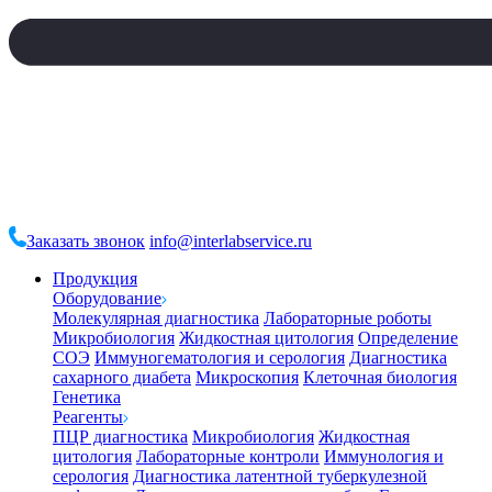
Заказать звонок
info@interlabservice.ru
Продукция
Оборудование
Молекулярная диагностика
Лабораторные роботы
Микробиология
Жидкостная цитология
Определение
СОЭ
Иммуногематология и серология
Диагностика
сахарного диабета
Микроскопия
Клеточная биология
Генетика
Реагенты
ПЦР диагностика
Микробиология
Жидкостная
цитология
Лабораторные контроли
Иммунология и
серология
Диагностика латентной туберкулезной