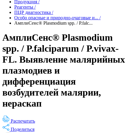
Продукция
/
Реагенты
/
ПЦР диагностика
/
Особо опасные и природно-очаговые и...
/
АмплиСенс® Plasmodium spp. / P.falc...
АмплиСенс® Plasmodium
spp. / P.falciparum / P.vivax-
FL. Выявление малярийных
плазмодиев и
дифференциация
возбудителей малярии,
нераскап
Распечатать
Поделиться