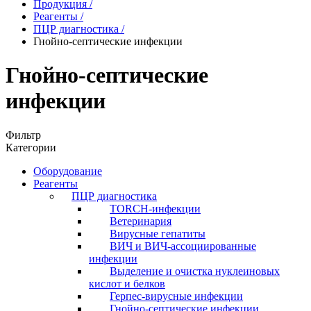
Продукция
/
Реагенты
/
ПЦР диагностика
/
Гнойно-септические инфекции
Гнойно-септические
инфекции
Фильтр
Категории
Оборудование
Реагенты
ПЦР диагностика
TORCH-инфекции
Ветеринария
Вирусные гепатиты
ВИЧ и ВИЧ-ассоциированные
инфекции
Выделение и очистка нуклеиновых
кислот и белков
Герпес-вирусные инфекции
Гнойно-септические инфекции