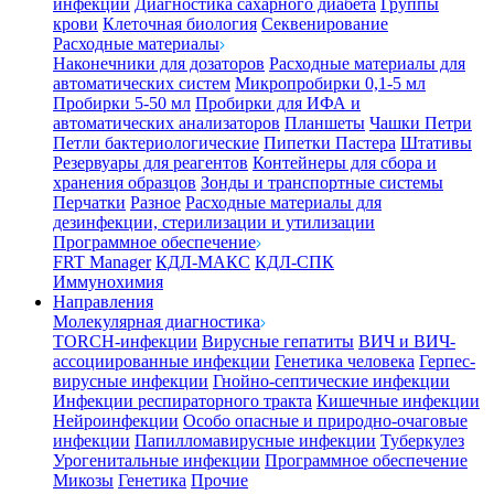
инфекции
Диагностика сахарного диабета
Группы
крови
Клеточная биология
Секвенирование
Расходные материалы
Наконечники для дозаторов
Расходные материалы для
автоматических систем
Микропробирки 0,1-5 мл
Пробирки 5-50 мл
Пробирки для ИФА и
автоматических анализаторов
Планшеты
Чашки Петри
Петли бактериологические
Пипетки Пастера
Штативы
Резервуары для реагентов
Контейнеры для сбора и
хранения образцов
Зонды и транспортные системы
Перчатки
Разное
Расходные материалы для
дезинфекции, стерилизации и утилизации
Программное обеспечение
FRT Manager
КДЛ-МАКС
КДЛ-СПК
Иммунохимия
Направления
Молекулярная диагностика
TORCH-инфекции
Вирусные гепатиты
ВИЧ и ВИЧ-
ассоциированные инфекции
Генетика человека
Герпес-
вирусные инфекции
Гнойно-септические инфекции
Инфекции респираторного тракта
Кишечные инфекции
Нейроинфекции
Особо опасные и природно-очаговые
инфекции
Папилломавирусные инфекции
Туберкулез
Урогенитальные инфекции
Программное обеспечение
Микозы
Генетика
Прочие