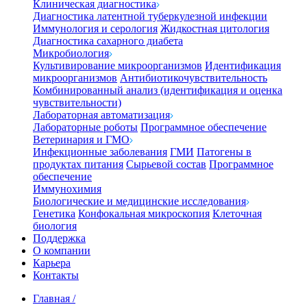
Клиническая диагностика
Диагностика латентной туберкулезной инфекции
Иммунология и серология
Жидкостная цитология
Диагностика сахарного диабета
Микробиология
Культивирование микроорганизмов
Идентификация
микроорганизмов
Антибиотикочувствительность
Комбинированный анализ (идентификация и оценка
чувствительности)
Лабораторная автоматизация
Лабораторные роботы
Программное обеспечение
Ветеринария и ГМО
Инфекционные заболевания
ГМИ
Патогены в
продуктах питания
Сырьевой состав
Программное
обеспечение
Иммунохимия
Биологические и медицинские исследования
Генетика
Конфокальная микроскопия
Клеточная
биология
Поддержка
О компании
Карьера
Контакты
Главная
/