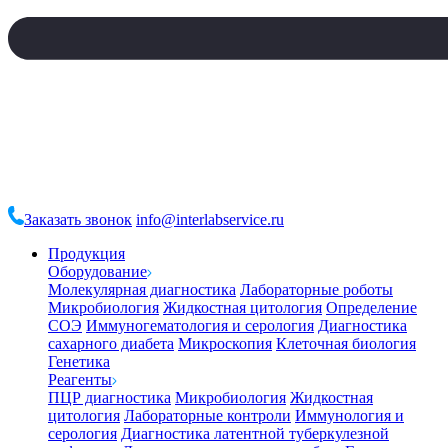
Заказать звонок
info@interlabservice.ru
Продукция
Оборудование
Молекулярная диагностика
Лабораторные роботы
Микробиология
Жидкостная цитология
Определение
СОЭ
Иммуногематология и серология
Диагностика
сахарного диабета
Микроскопия
Клеточная биология
Генетика
Реагенты
ПЦР диагностика
Микробиология
Жидкостная
цитология
Лабораторные контроли
Иммунология и
серология
Диагностика латентной туберкулезной