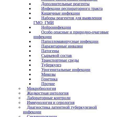
Дополнительные реагенты
Инфекции респираторного тракта
Кишечные инфекции
Наборы реагентов для выявления
ГМО_ГМИ
Нейроинфекции
Особо опасные и природно-очаговые
инфекции
Папилломавирусные инфекции
Паразитарные инвазии
Патогены
Сырьевой состав
Транспортные среды
Туберкулез
Урогенитальные инфекции
Микозы
Генетика
Прочие
Микробиология
Жидкостная цитология
Лабораторные контроли
Иммунология и серология
Диагностика латентной туберкулезной
инфекции
Секвенирование