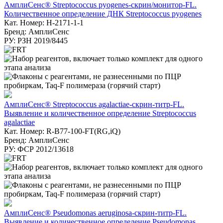
АмплиСенс® Streptococcus pyogenes-скрин/монитор-FL.
Количественное определение ДНК Streptococcus pyogenes
Кат. Номер: H-2171-1-1
Бренд: АмплиСенс
РУ: РЗН 2019/8445
АмплиСенс® Streptococcus agalactiae-скрин-титр-FL.
Выявление и количественное определение Streptococcus
agalactiae
Кат. Номер: R-B77-100-FT(RG,iQ)
Бренд: АмплиСенс
РУ: ФСР 2012/13618
АмплиСенс® Pseudomonas aeruginosa-скрин-титр-FL.
Выявление и количественное определение Pseudomonas