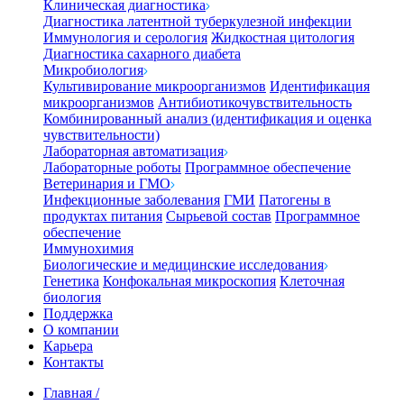
Клиническая диагностика
Диагностика латентной туберкулезной инфекции
Иммунология и серология
Жидкостная цитология
Диагностика сахарного диабета
Микробиология
Культивирование микроорганизмов
Идентификация
микроорганизмов
Антибиотикочувствительность
Комбинированный анализ (идентификация и оценка
чувствительности)
Лабораторная автоматизация
Лабораторные роботы
Программное обеспечение
Ветеринария и ГМО
Инфекционные заболевания
ГМИ
Патогены в
продуктах питания
Сырьевой состав
Программное
обеспечение
Иммунохимия
Биологические и медицинские исследования
Генетика
Конфокальная микроскопия
Клеточная
биология
Поддержка
О компании
Карьера
Контакты
Главная
/