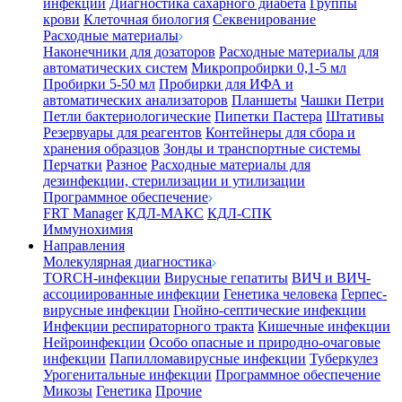
инфекции
Диагностика сахарного диабета
Группы
крови
Клеточная биология
Секвенирование
Расходные материалы
Наконечники для дозаторов
Расходные материалы для
автоматических систем
Микропробирки 0,1-5 мл
Пробирки 5-50 мл
Пробирки для ИФА и
автоматических анализаторов
Планшеты
Чашки Петри
Петли бактериологические
Пипетки Пастера
Штативы
Резервуары для реагентов
Контейнеры для сбора и
хранения образцов
Зонды и транспортные системы
Перчатки
Разное
Расходные материалы для
дезинфекции, стерилизации и утилизации
Программное обеспечение
FRT Manager
КДЛ-МАКС
КДЛ-СПК
Иммунохимия
Направления
Молекулярная диагностика
TORCH-инфекции
Вирусные гепатиты
ВИЧ и ВИЧ-
ассоциированные инфекции
Генетика человека
Герпес-
вирусные инфекции
Гнойно-септические инфекции
Инфекции респираторного тракта
Кишечные инфекции
Нейроинфекции
Особо опасные и природно-очаговые
инфекции
Папилломавирусные инфекции
Туберкулез
Урогенитальные инфекции
Программное обеспечение
Микозы
Генетика
Прочие