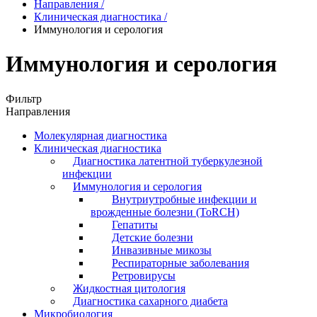
Направления
/
Клиническая диагностика
/
Иммунология и серология
Иммунология и серология
Фильтр
Направления
Молекулярная диагностика
Клиническая диагностика
Диагностика латентной туберкулезной
инфекции
Иммунология и серология
Внутриутробные инфекции и
врожденные болезни (ToRCH)
Гепатиты
Детские болезни
Инвазивные микозы
Респираторные заболевания
Ретровирусы
Жидкостная цитология
Диагностика сахарного диабета
Микробиология