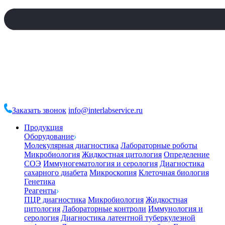
Заказать звонок
info@interlabservice.ru
Продукция
Оборудование
Молекулярная диагностика
Лабораторные роботы
Микробиология
Жидкостная цитология
Определение
СОЭ
Иммуногематология и серология
Диагностика
сахарного диабета
Микроскопия
Клеточная биология
Генетика
Реагенты
ПЦР диагностика
Микробиология
Жидкостная
цитология
Лабораторные контроли
Иммунология и
серология
Диагностика латентной туберкулезной