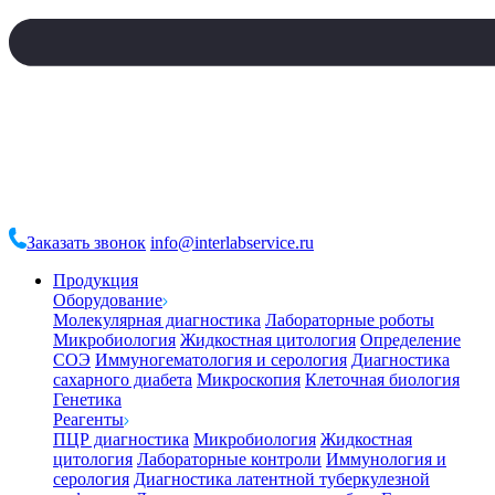
Заказать звонок
info@interlabservice.ru
Продукция
Оборудование
Молекулярная диагностика
Лабораторные роботы
Микробиология
Жидкостная цитология
Определение
СОЭ
Иммуногематология и серология
Диагностика
сахарного диабета
Микроскопия
Клеточная биология
Генетика
Реагенты
ПЦР диагностика
Микробиология
Жидкостная
цитология
Лабораторные контроли
Иммунология и
серология
Диагностика латентной туберкулезной