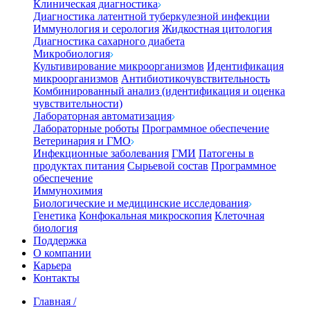
Клиническая диагностика
Диагностика латентной туберкулезной инфекции
Иммунология и серология
Жидкостная цитология
Диагностика сахарного диабета
Микробиология
Культивирование микроорганизмов
Идентификация
микроорганизмов
Антибиотикочувствительность
Комбинированный анализ (идентификация и оценка
чувствительности)
Лабораторная автоматизация
Лабораторные роботы
Программное обеспечение
Ветеринария и ГМО
Инфекционные заболевания
ГМИ
Патогены в
продуктах питания
Сырьевой состав
Программное
обеспечение
Иммунохимия
Биологические и медицинские исследования
Генетика
Конфокальная микроскопия
Клеточная
биология
Поддержка
О компании
Карьера
Контакты
Главная
/