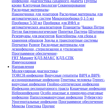
инфекции
Диагностика сахарного диабета
Группы
крови
Клеточная биология
Секвенирование
Расходные материалы
Наконечники для дозаторов
Расходные материалы для
автоматических систем
Микропробирки 0,1-5 мл
Пробирки 5-50 мл
Пробирки для ИФА и
автоматических анализаторов
Планшеты
Чашки Петри
Петли бактериологические
Пипетки Пастера
Штативы
Резервуары для реагентов
Контейнеры для сбора и
хранения образцов
Зонды и транспортные системы
Перчатки
Разное
Расходные материалы для
дезинфекции, стерилизации и утилизации
Программное обеспечение
FRT Manager
КДЛ-МАКС
КДЛ-СПК
Иммунохимия
Направления
Молекулярная диагностика
TORCH-инфекции
Вирусные гепатиты
ВИЧ и ВИЧ-
ассоциированные инфекции
Генетика человека
Герпес-
вирусные инфекции
Гнойно-септические инфекции
Инфекции респираторного тракта
Кишечные инфекции
Нейроинфекции
Особо опасные и природно-очаговые
инфекции
Папилломавирусные инфекции
Туберкулез
Урогенитальные инфекции
Программное обеспечение
Микозы
Генетика
Прочие