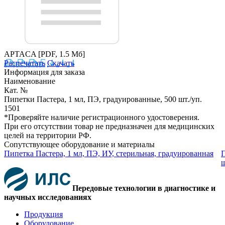
APTACA
[PDF, 1.5 Мб]
Распечатать
Скачать
Информация для заказа
Наименование
Кат. №
Пипетки Пастера, 1 мл, ПЭ, градуированные, 500 шт./уп.
1501
*Проверяйте наличие регистрационного удостоверения.
При его отсутствии товар не предназначен для медицинских
целей на территории РФ.
Сопутствующее оборудование и материалы
Пипетка Пастера, 1 мл, ПЭ, ИУ, стерильная, градуированная
П
ш
Передовые технологии в диагностике и
научных исследованиях
Продукция
Оборудование