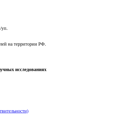
/уп.
елей на территории РФ.
аучных исследованиях
твительности)