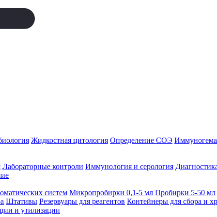
биология
Жидкостная цитология
Определение СОЭ
Иммуногемат
я
Лабораторные контроли
Иммунология и серология
Диагностика
ние
томатических систем
Микропробирки 0,1-5 мл
Пробирки 5-50 мл
а
Штативы
Резервуары для реагентов
Контейнеры для сбора и х
ации и утилизации