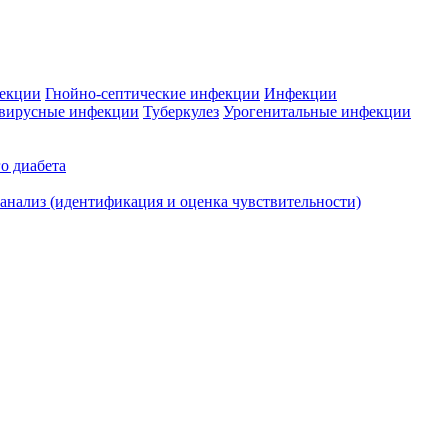
фекции
Гнойно-септические инфекции
Инфекции
вирусные инфекции
Туберкулез
Урогенитальные инфекции
о диабета
нализ (идентификация и оценка чувствительности)