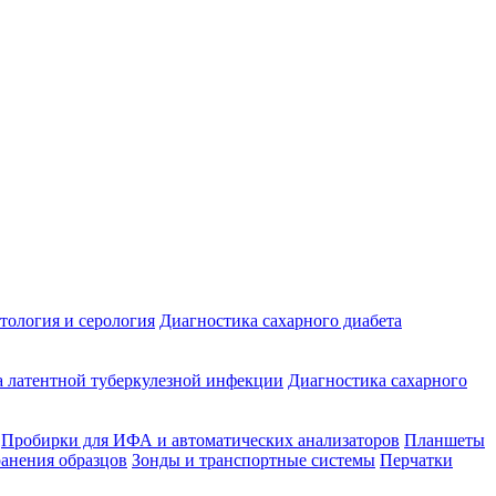
ология и серология
Диагностика сахарного диабета
 латентной туберкулезной инфекции
Диагностика сахарного
Пробирки для ИФА и автоматических анализаторов
Планшеты
ранения образцов
Зонды и транспортные системы
Перчатки