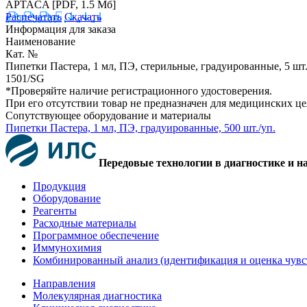
APTACA
[PDF, 1.5 Мб]
Распечатать
Скачать
Информация для заказа
Наименование
Кат. №
Пипетки Пастера, 1 мл, ПЭ, стерильные, градуированные, 5 шт.
1501/SG
*Проверяйте наличие регистрационного удостоверения.
При его отсутствии товар не предназначен для медицинских ц
Сопутствующее оборудование и материалы
Пипетки Пастера, 1 мл, ПЭ, градуированные, 500 шт./уп.
Передовые технологии в диагностике и н
Продукция
Оборудование
Реагенты
Расходные материалы
Программное обеспечение
Иммунохимия
Комбинированный анализ (идентификация и оценка чувс
Направления
Молекулярная диагностика