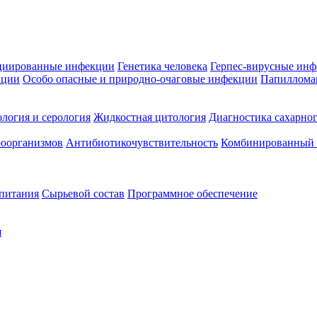
циированные инфекции
Генетика человека
Герпес-вирусные ин
кции
Особо опасные и природно-очаговые инфекции
Папиллома
логия и серология
Жидкостная цитология
Диагностика сахарног
оорганизмов
Антибиотикочувствительность
Комбинированный а
 питания
Сырьевой состав
Программное обеспечение
я