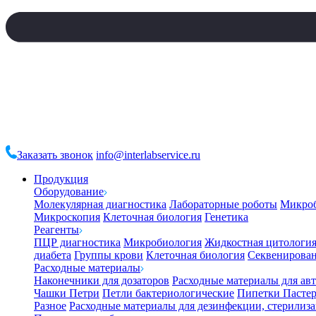
Заказать звонок
info@interlabservice.ru
Продукция
Оборудование
Молекулярная диагностика
Лабораторные роботы
Микро
Микроскопия
Клеточная биология
Генетика
Реагенты
ПЦР диагностика
Микробиология
Жидкостная цитологи
диабета
Группы крови
Клеточная биология
Секвенирова
Расходные материалы
Наконечники для дозаторов
Расходные материалы для ав
Чашки Петри
Петли бактериологические
Пипетки Пастер
Разное
Расходные материалы для дезинфекции, стерилиз