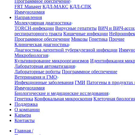
Программное обеспечение
FRT Manager
КДЛ-МАКС
КДЛ-СПК
Иммунохимия
Направления
Молекулярная диагностика
TORCH-инфекции
Вирусные гепатиты
ВИЧ и ВИЧ-ассо
респираторного тракта
Кишечные инфекции
Нейроинфе
Программное обеспечение
Микозы
Генетика
Прочие
Клиническая диагностика
Диагностика латентной туберкулезной инфекции
Иммуно
Микробиология
Культивирование микроорганизмов
Идентификация микр
Лабораторная автоматизация
Лабораторные роботы
Программное обеспечение
Ветеринария и ГМО
Инфекционные заболевания
ГМИ
Патогены в продуктах
Иммунохимия
Биологические и медицинские исследования
Генетика
Конфокальная микроскопия
Клеточная биологи
Поддержка
О компании
Карьера
Контакты
Главная
/