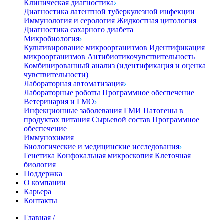
Клиническая диагностика
Диагностика латентной туберкулезной инфекции
Иммунология и серология
Жидкостная цитология
Диагностика сахарного диабета
Микробиология
Культивирование микроорганизмов
Идентификация
микроорганизмов
Антибиотикочувствительность
Комбинированный анализ (идентификация и оценка
чувствительности)
Лабораторная автоматизация
Лабораторные роботы
Программное обеспечение
Ветеринария и ГМО
Инфекционные заболевания
ГМИ
Патогены в
продуктах питания
Сырьевой состав
Программное
обеспечение
Иммунохимия
Биологические и медицинские исследования
Генетика
Конфокальная микроскопия
Клеточная
биология
Поддержка
О компании
Карьера
Контакты
Главная
/