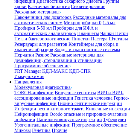
инфекции
Диагностика сахарного диабета
Группы
крови
Клеточная биология
Секвенирование
Расходные материалы
Наконечники для дозаторов
Расходные материалы для
автоматических систем
Микропробирки 0,1-5 мл
Пробирки 5-50 мл
Пробирки для ИФА и
автоматических анализаторов
Планшеты
Чашки Петри
Петли бактериологические
Пипетки Пастера
Штативы
Резервуары для реагентов
Контейнеры для сбора и
хранения образцов
Зонды и транспортные системы
Перчатки
Разное
Расходные материалы для
дезинфекции, стерилизации и утилизации
Программное обеспечение
FRT Manager
КДЛ-МАКС
КДЛ-СПК
Иммунохимия
Направления
Молекулярная диагностика
TORCH-инфекции
Вирусные гепатиты
ВИЧ и ВИЧ-
ассоциированные инфекции
Генетика человека
Герпес-
вирусные инфекции
Гнойно-септические инфекции
Инфекции респираторного тракта
Кишечные инфекции
Нейроинфекции
Особо опасные и природно-очаговые
инфекции
Папилломавирусные инфекции
Туберкулез
Урогенитальные инфекции
Программное обеспечение
Микозы
Генетика
Прочие