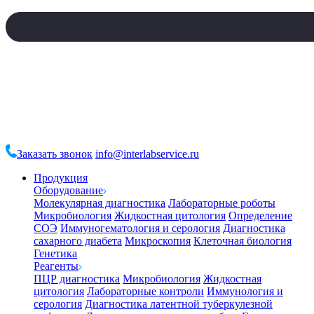
Заказать звонок
info@interlabservice.ru
Продукция
Оборудование
Молекулярная диагностика
Лабораторные роботы
Микробиология
Жидкостная цитология
Определение
СОЭ
Иммуногематология и серология
Диагностика
сахарного диабета
Микроскопия
Клеточная биология
Генетика
Реагенты
ПЦР диагностика
Микробиология
Жидкостная
цитология
Лабораторные контроли
Иммунология и
серология
Диагностика латентной туберкулезной