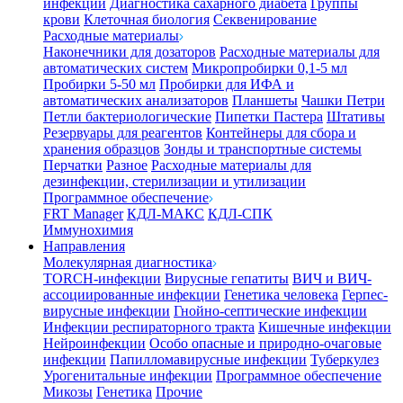
инфекции
Диагностика сахарного диабета
Группы
крови
Клеточная биология
Секвенирование
Расходные материалы
Наконечники для дозаторов
Расходные материалы для
автоматических систем
Микропробирки 0,1-5 мл
Пробирки 5-50 мл
Пробирки для ИФА и
автоматических анализаторов
Планшеты
Чашки Петри
Петли бактериологические
Пипетки Пастера
Штативы
Резервуары для реагентов
Контейнеры для сбора и
хранения образцов
Зонды и транспортные системы
Перчатки
Разное
Расходные материалы для
дезинфекции, стерилизации и утилизации
Программное обеспечение
FRT Manager
КДЛ-МАКС
КДЛ-СПК
Иммунохимия
Направления
Молекулярная диагностика
TORCH-инфекции
Вирусные гепатиты
ВИЧ и ВИЧ-
ассоциированные инфекции
Генетика человека
Герпес-
вирусные инфекции
Гнойно-септические инфекции
Инфекции респираторного тракта
Кишечные инфекции
Нейроинфекции
Особо опасные и природно-очаговые
инфекции
Папилломавирусные инфекции
Туберкулез
Урогенитальные инфекции
Программное обеспечение
Микозы
Генетика
Прочие