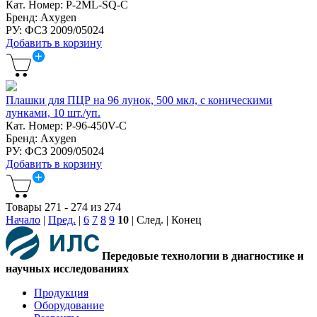
Кат. Номер: P-2ML-SQ-C
Бренд: Axygen
РУ: ФСЗ 2009/05024
Добавить в корзину
Плашки для ПЦР на 96 лунок, 500 мкл, с коническими
лунками, 10 шт./уп.
Кат. Номер: P-96-450V-C
Бренд: Axygen
РУ: ФСЗ 2009/05024
Добавить в корзину
Товары 271 - 274 из 274
Начало
|
Пред.
|
6
7
8
9
10
| След. | Конец
Передовые технологии в диагностике и
научных исследованиях
Продукция
Оборудование