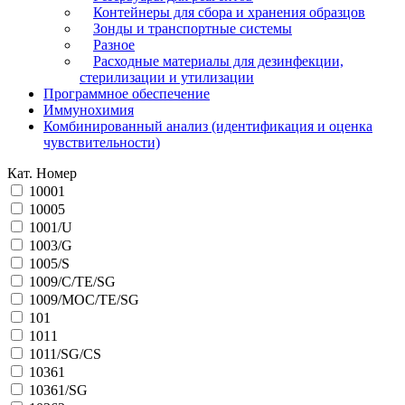
Контейнеры для сбора и хранения образцов
Зонды и транспортные системы
Разное
Расходные материалы для дезинфекции,
стерилизации и утилизации
Программное обеспечение
Иммунохимия
Комбинированный анализ (идентификация и оценка
чувствительности)
Кат. Номер
10001
10005
1001/U
1003/G
1005/S
1009/C/TE/SG
1009/MOC/TE/SG
101
1011
1011/SG/CS
10361
10361/SG