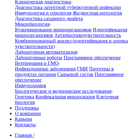
Клиническая диагностика
Диагностика латентной туберкулезной инфекции
Иммунология и серология
Жидкостная цитология
Диагностика сахарного диабета
Микробиология
Культивирование микроорганизмов
Идентификация
микроорганизмов
Антибиотикочувствительность
Комбинированный анализ (идентификация и оценка
чувствительности)
Лабораторная автоматизация
Лабораторные роботы
Программное обеспечение
Ветеринария и ГМО
Инфекционные заболевания
ГМИ
Патогены в
продуктах питания
Сырьевой состав
Программное
обеспечение
Иммунохимия
Биологические и медицинские исследования
Генетика
Конфокальная микроскопия
Клеточная
биология
Поддержка
О компании
Карьера
Контакты
Главная
/