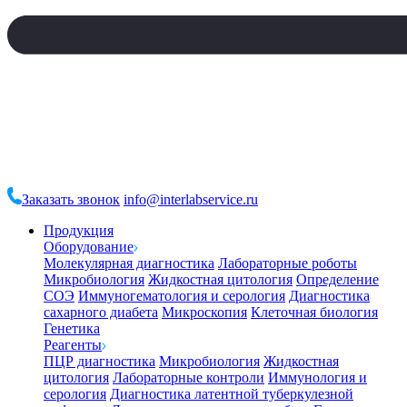
Заказать звонок
info@interlabservice.ru
Продукция
Оборудование
Молекулярная диагностика
Лабораторные роботы
Микробиология
Жидкостная цитология
Определение
СОЭ
Иммуногематология и серология
Диагностика
сахарного диабета
Микроскопия
Клеточная биология
Генетика
Реагенты
ПЦР диагностика
Микробиология
Жидкостная
цитология
Лабораторные контроли
Иммунология и
серология
Диагностика латентной туберкулезной