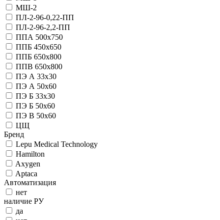
МШ-2
ПЛ-2-96-0,22-ПП
ПЛ-2-96-2,2-ПП
ППА 500х750
ППБ 450х650
ППБ 650х800
ППВ 650х800
ПЭ А 33х30
ПЭ А 50х60
ПЭ Б 33х30
ПЭ Б 50х60
ПЭ В 50х60
ЦЩ
Бренд
Lepu Medical Technology
Hamilton
Axygen
Aptaca
Автоматизация
нет
наличие РУ
да