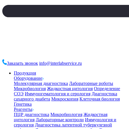
Заказать звонок
info@interlabservice.ru
Продукция
Оборудование
Молекулярная диагностика
Лабораторные роботы
Микробиология
Жидкостная цитология
Определение
СОЭ
Иммуногематология и серология
Диагностика
сахарного диабета
Микроскопия
Клеточная биология
Генетика
Реагенты
ПЦР диагностика
Микробиология
Жидкостная
цитология
Лабораторные контроли
Иммунология и
серология
Диагностика латентной туберкулезной