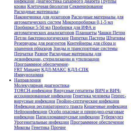
инфекции
Диагностика сахарного диабета
Группы
крови
Клеточная биология
Секвенирование
Расходные материалы
Наконечники для дозаторов
Расходные материалы для
автоматических систем
Микропробирки 0,1-5 мл
Пробирки 5-50 мл
Пробирки для ИФА и
автоматических анализаторов
Планшеты
Чашки Петри
Петли бактериологические
Пипетки Пастера
Штативы
Резервуары для реагентов
Контейнеры для сбора и
хранения образцов
Зонды и транспортные системы
Перчатки
Разное
Расходные материалы для
дезинфекции, стерилизации и утилизации
Программное обеспечение
FRT Manager
КДЛ-МАКС
КДЛ-СПК
Иммунохимия
Направления
Молекулярная диагностика
TORCH-инфекции
Вирусные гепатиты
ВИЧ и ВИЧ-
ассоциированные инфекции
Генетика человека
Герпес-
вирусные инфекции
Гнойно-септические инфекции
Инфекции респираторного тракта
Кишечные инфекции
Нейроинфекции
Особо опасные и природно-очаговые
инфекции
Папилломавирусные инфекции
Туберкулез
Урогенитальные инфекции
Программное обеспечение
Микозы
Генетика
Прочие