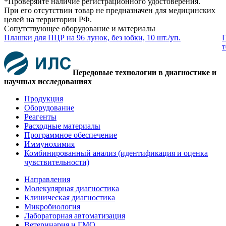
*Проверяйте наличие регистрационного удостоверения.
При его отсутствии товар не предназначен для медицинских
целей на территории РФ.
Сопутствующее оборудование и материалы
Плашки для ПЦР на 96 лунок, без юбки, 10 шт./уп.
П
т
Передовые технологии в диагностике и
научных исследованиях
Продукция
Оборудование
Реагенты
Расходные материалы
Программное обеспечение
Иммунохимия
Комбинированный анализ (идентификация и оценка
чувствительности)
Направления
Молекулярная диагностика
Клиническая диагностика
Микробиология
Лабораторная автоматизация
Ветеринария и ГМО