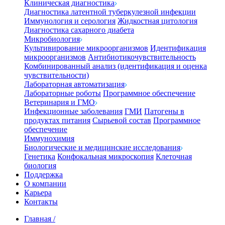
Клиническая диагностика
Диагностика латентной туберкулезной инфекции
Иммунология и серология
Жидкостная цитология
Диагностика сахарного диабета
Микробиология
Культивирование микроорганизмов
Идентификация
микроорганизмов
Антибиотикочувствительность
Комбинированный анализ (идентификация и оценка
чувствительности)
Лабораторная автоматизация
Лабораторные роботы
Программное обеспечение
Ветеринария и ГМО
Инфекционные заболевания
ГМИ
Патогены в
продуктах питания
Сырьевой состав
Программное
обеспечение
Иммунохимия
Биологические и медицинские исследования
Генетика
Конфокальная микроскопия
Клеточная
биология
Поддержка
О компании
Карьера
Контакты
Главная
/