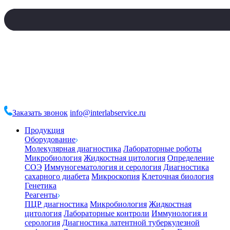
Заказать звонок
info@interlabservice.ru
Продукция
Оборудование
Молекулярная диагностика
Лабораторные роботы
Микробиология
Жидкостная цитология
Определение
СОЭ
Иммуногематология и серология
Диагностика
сахарного диабета
Микроскопия
Клеточная биология
Генетика
Реагенты
ПЦР диагностика
Микробиология
Жидкостная
цитология
Лабораторные контроли
Иммунология и
серология
Диагностика латентной туберкулезной