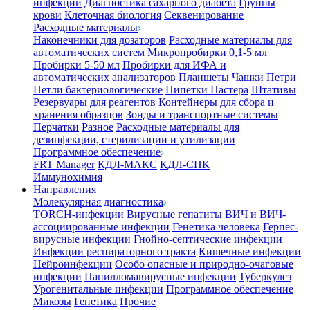
инфекции
Диагностика сахарного диабета
Группы
крови
Клеточная биология
Секвенирование
Расходные материалы
Наконечники для дозаторов
Расходные материалы для
автоматических систем
Микропробирки 0,1-5 мл
Пробирки 5-50 мл
Пробирки для ИФА и
автоматических анализаторов
Планшеты
Чашки Петри
Петли бактериологические
Пипетки Пастера
Штативы
Резервуары для реагентов
Контейнеры для сбора и
хранения образцов
Зонды и транспортные системы
Перчатки
Разное
Расходные материалы для
дезинфекции, стерилизации и утилизации
Программное обеспечение
FRT Manager
КДЛ-МАКС
КДЛ-СПК
Иммунохимия
Направления
Молекулярная диагностика
TORCH-инфекции
Вирусные гепатиты
ВИЧ и ВИЧ-
ассоциированные инфекции
Генетика человека
Герпес-
вирусные инфекции
Гнойно-септические инфекции
Инфекции респираторного тракта
Кишечные инфекции
Нейроинфекции
Особо опасные и природно-очаговые
инфекции
Папилломавирусные инфекции
Туберкулез
Урогенитальные инфекции
Программное обеспечение
Микозы
Генетика
Прочие