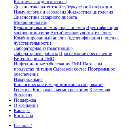
Клиническая диагностика
Диагностика латентной туберкулезной инфекции
Иммунология и серология
Жидкостная цитология
Диагностика сахарного диабета
Микробиология
Культивирование микроорганизмов
Идентификация
микроорганизмов
Антибиотикочувствительность
Комбинированный анализ (идентификация и оценка
чувствительности)
Лабораторная автоматизация
Лабораторные роботы
Программное обеспечение
Ветеринария и ГМО
Инфекционные заболевания
ГМИ
Патогены в
продуктах питания
Сырьевой состав
Программное
обеспечение
Иммунохимия
Биологические и медицинские исследования
Генетика
Конфокальная микроскопия
Клеточная
биология
Поддержка
О компании
Карьера
Контакты
Главная
/