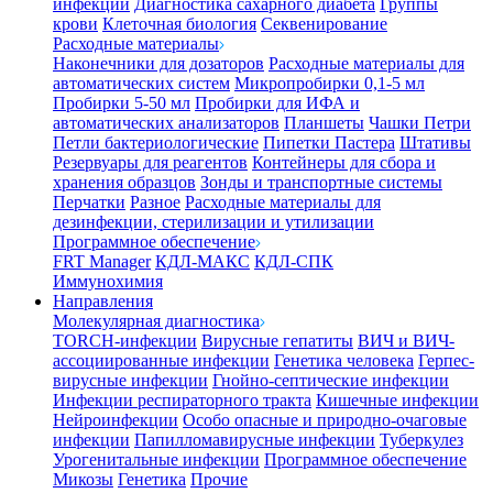
инфекции
Диагностика сахарного диабета
Группы
крови
Клеточная биология
Секвенирование
Расходные материалы
Наконечники для дозаторов
Расходные материалы для
автоматических систем
Микропробирки 0,1-5 мл
Пробирки 5-50 мл
Пробирки для ИФА и
автоматических анализаторов
Планшеты
Чашки Петри
Петли бактериологические
Пипетки Пастера
Штативы
Резервуары для реагентов
Контейнеры для сбора и
хранения образцов
Зонды и транспортные системы
Перчатки
Разное
Расходные материалы для
дезинфекции, стерилизации и утилизации
Программное обеспечение
FRT Manager
КДЛ-МАКС
КДЛ-СПК
Иммунохимия
Направления
Молекулярная диагностика
TORCH-инфекции
Вирусные гепатиты
ВИЧ и ВИЧ-
ассоциированные инфекции
Генетика человека
Герпес-
вирусные инфекции
Гнойно-септические инфекции
Инфекции респираторного тракта
Кишечные инфекции
Нейроинфекции
Особо опасные и природно-очаговые
инфекции
Папилломавирусные инфекции
Туберкулез
Урогенитальные инфекции
Программное обеспечение
Микозы
Генетика
Прочие