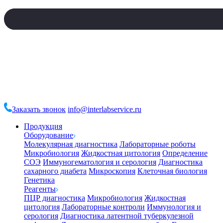
Заказать звонок
info@interlabservice.ru
Продукция
Оборудование
Молекулярная диагностика
Лабораторные роботы
Микробиология
Жидкостная цитология
Определение
СОЭ
Иммуногематология и серология
Диагностика
сахарного диабета
Микроскопия
Клеточная биология
Генетика
Реагенты
ПЦР диагностика
Микробиология
Жидкостная
цитология
Лабораторные контроли
Иммунология и
серология
Диагностика латентной туберкулезной