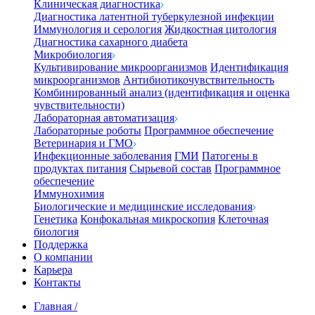
Клиническая диагностика
Диагностика латентной туберкулезной инфекции
Иммунология и серология
Жидкостная цитология
Диагностика сахарного диабета
Микробиология
Культивирование микроорганизмов
Идентификация
микроорганизмов
Антибиотикочувствительность
Комбинированный анализ (идентификация и оценка
чувствительности)
Лабораторная автоматизация
Лабораторные роботы
Программное обеспечение
Ветеринария и ГМО
Инфекционные заболевания
ГМИ
Патогены в
продуктах питания
Сырьевой состав
Программное
обеспечение
Иммунохимия
Биологические и медицинские исследования
Генетика
Конфокальная микроскопия
Клеточная
биология
Поддержка
О компании
Карьера
Контакты
Главная
/