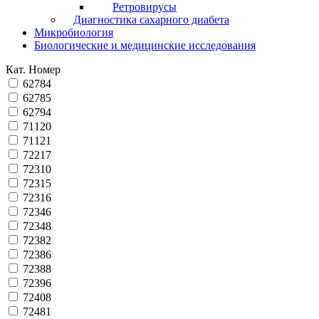
Ретровирусы
Диагностика сахарного диабета
Микробиология
Биологические и медицинские исследования
Кат. Номер
62784
62785
62794
71120
71121
72217
72310
72315
72316
72346
72348
72382
72386
72388
72396
72408
72481