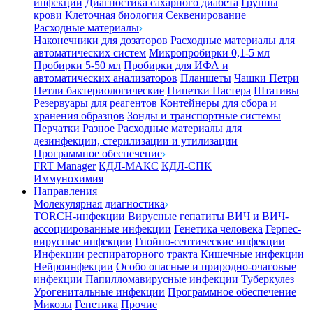
инфекции
Диагностика сахарного диабета
Группы
крови
Клеточная биология
Секвенирование
Расходные материалы
Наконечники для дозаторов
Расходные материалы для
автоматических систем
Микропробирки 0,1-5 мл
Пробирки 5-50 мл
Пробирки для ИФА и
автоматических анализаторов
Планшеты
Чашки Петри
Петли бактериологические
Пипетки Пастера
Штативы
Резервуары для реагентов
Контейнеры для сбора и
хранения образцов
Зонды и транспортные системы
Перчатки
Разное
Расходные материалы для
дезинфекции, стерилизации и утилизации
Программное обеспечение
FRT Manager
КДЛ-МАКС
КДЛ-СПК
Иммунохимия
Направления
Молекулярная диагностика
TORCH-инфекции
Вирусные гепатиты
ВИЧ и ВИЧ-
ассоциированные инфекции
Генетика человека
Герпес-
вирусные инфекции
Гнойно-септические инфекции
Инфекции респираторного тракта
Кишечные инфекции
Нейроинфекции
Особо опасные и природно-очаговые
инфекции
Папилломавирусные инфекции
Туберкулез
Урогенитальные инфекции
Программное обеспечение
Микозы
Генетика
Прочие