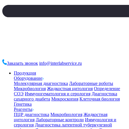
Заказать звонок
info@interlabservice.ru
Продукция
Оборудование
Молекулярная диагностика
Лабораторные роботы
Микробиология
Жидкостная цитология
Определение
СОЭ
Иммуногематология и серология
Диагностика
сахарного диабета
Микроскопия
Клеточная биология
Генетика
Реагенты
ПЦР диагностика
Микробиология
Жидкостная
цитология
Лабораторные контроли
Иммунология и
серология
Диагностика латентной туберкулезной