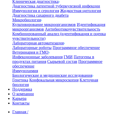
Клиническая диагностика
Диагностика латентной туберкулезной инфекции
Иммунология и серология
Жидкостная цитология
Диагностика сахарного диабета
Микробиология
Культивирование микроорганизмов
Идентификация
микроорганизмов
Антибиотикочувствительность
Комбинированный анализ (идентификация и оценка
чувствительности)
Лабораторная автоматизация
Лабораторные роботы
Программное обеспечение
Ветеринария и ГМО
Инфекционные заболевания
ГМИ
Патогены в
продуктах питания
Сырьевой состав
Программное
обеспечение
Иммунохимия
Биологические и медицинские исследования
Генетика
Конфокальная микроскопия
Клеточная
биология
Поддержка
О компании
Карьера
Контакты
Главная
/