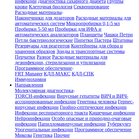
инфекции
Диагностика сахарного диабета
Группы
крови
Клеточная биология
Секвенирование
Расходные материалы
Наконечники для дозаторов
Расходные материалы для
автоматических систем
Микропробирки 0,1-5 мл
Пробирки 5-50 мл
Пробирки для ИФА и
автоматических анализаторов
Планшеты
Чашки Петри
Петли бактериологические
Пипетки Пастера
Штативы
Резервуары для реагентов
Контейнеры для сбора и
хранения образцов
Зонды и транспортные системы
Перчатки
Разное
Расходные материалы для
дезинфекции, стерилизации и утилизации
Программное обеспечение
FRT Manager
КДЛ-МАКС
КДЛ-СПК
Иммунохимия
Направления
Молекулярная диагностика
TORCH-инфекции
Вирусные гепатиты
ВИЧ и ВИЧ-
ассоциированные инфекции
Генетика человека
Герпес-
вирусные инфекции
Гнойно-септические инфекции
Инфекции респираторного тракта
Кишечные инфекции
Нейроинфекции
Особо опасные и природно-очаговые
инфекции
Папилломавирусные инфекции
Туберкулез
Урогенитальные инфекции
Программное обеспечение
Микозы
Генетика
Прочие