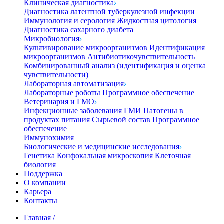
Клиническая диагностика
Диагностика латентной туберкулезной инфекции
Иммунология и серология
Жидкостная цитология
Диагностика сахарного диабета
Микробиология
Культивирование микроорганизмов
Идентификация
микроорганизмов
Антибиотикочувствительность
Комбинированный анализ (идентификация и оценка
чувствительности)
Лабораторная автоматизация
Лабораторные роботы
Программное обеспечение
Ветеринария и ГМО
Инфекционные заболевания
ГМИ
Патогены в
продуктах питания
Сырьевой состав
Программное
обеспечение
Иммунохимия
Биологические и медицинские исследования
Генетика
Конфокальная микроскопия
Клеточная
биология
Поддержка
О компании
Карьера
Контакты
Главная
/