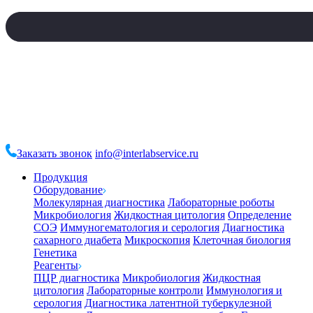
Заказать звонок
info@interlabservice.ru
Продукция
Оборудование
Молекулярная диагностика
Лабораторные роботы
Микробиология
Жидкостная цитология
Определение
СОЭ
Иммуногематология и серология
Диагностика
сахарного диабета
Микроскопия
Клеточная биология
Генетика
Реагенты
ПЦР диагностика
Микробиология
Жидкостная
цитология
Лабораторные контроли
Иммунология и
серология
Диагностика латентной туберкулезной