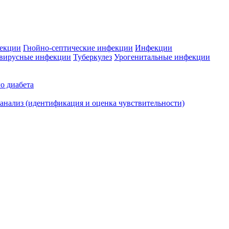
фекции
Гнойно-септические инфекции
Инфекции
вирусные инфекции
Туберкулез
Урогенитальные инфекции
о диабета
нализ (идентификация и оценка чувствительности)