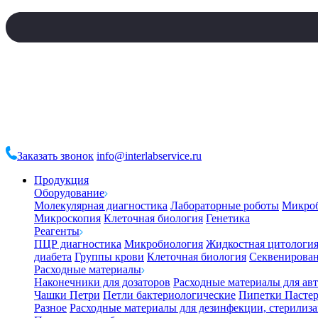
Заказать звонок
info@interlabservice.ru
Продукция
Оборудование
Молекулярная диагностика
Лабораторные роботы
Микро
Микроскопия
Клеточная биология
Генетика
Реагенты
ПЦР диагностика
Микробиология
Жидкостная цитологи
диабета
Группы крови
Клеточная биология
Секвенирова
Расходные материалы
Наконечники для дозаторов
Расходные материалы для ав
Чашки Петри
Петли бактериологические
Пипетки Пастер
Разное
Расходные материалы для дезинфекции, стерилиз