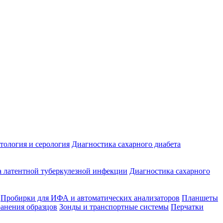
ология и серология
Диагностика сахарного диабета
 латентной туберкулезной инфекции
Диагностика сахарного
Пробирки для ИФА и автоматических анализаторов
Планшеты
ранения образцов
Зонды и транспортные системы
Перчатки