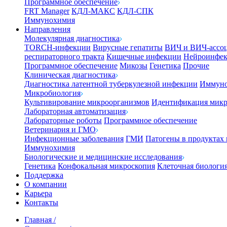
Программное обеспечение
FRT Manager
КДЛ-МАКС
КДЛ-СПК
Иммунохимия
Направления
Молекулярная диагностика
TORCH-инфекции
Вирусные гепатиты
ВИЧ и ВИЧ-ассо
респираторного тракта
Кишечные инфекции
Нейроинфе
Программное обеспечение
Микозы
Генетика
Прочие
Клиническая диагностика
Диагностика латентной туберкулезной инфекции
Иммуно
Микробиология
Культивирование микроорганизмов
Идентификация микр
Лабораторная автоматизация
Лабораторные роботы
Программное обеспечение
Ветеринария и ГМО
Инфекционные заболевания
ГМИ
Патогены в продуктах
Иммунохимия
Биологические и медицинские исследования
Генетика
Конфокальная микроскопия
Клеточная биологи
Поддержка
О компании
Карьера
Контакты
Главная
/