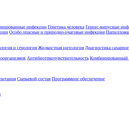
циированные инфекции
Генетика человека
Герпес-вирусные ин
кции
Особо опасные и природно-очаговые инфекции
Папиллома
логия и серология
Жидкостная цитология
Диагностика сахарног
оорганизмов
Антибиотикочувствительность
Комбинированный а
 питания
Сырьевой состав
Программное обеспечение
я