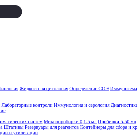
биология
Жидкостная цитология
Определение СОЭ
Иммуногемат
я
Лабораторные контроли
Иммунология и серология
Диагностика
ние
томатических систем
Микропробирки 0,1-5 мл
Пробирки 5-50 мл
а
Штативы
Резервуары для реагентов
Контейнеры для сбора и х
ации и утилизации