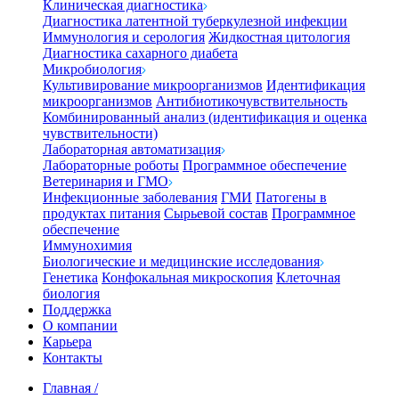
Клиническая диагностика
Диагностика латентной туберкулезной инфекции
Иммунология и серология
Жидкостная цитология
Диагностика сахарного диабета
Микробиология
Культивирование микроорганизмов
Идентификация
микроорганизмов
Антибиотикочувствительность
Комбинированный анализ (идентификация и оценка
чувствительности)
Лабораторная автоматизация
Лабораторные роботы
Программное обеспечение
Ветеринария и ГМО
Инфекционные заболевания
ГМИ
Патогены в
продуктах питания
Сырьевой состав
Программное
обеспечение
Иммунохимия
Биологические и медицинские исследования
Генетика
Конфокальная микроскопия
Клеточная
биология
Поддержка
О компании
Карьера
Контакты
Главная
/