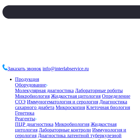
Заказать звонок
info@interlabservice.ru
Продукция
Оборудование
Молекулярная диагностика
Лабораторные роботы
Микробиология
Жидкостная цитология
Определение
СОЭ
Иммуногематология и серология
Диагностика
сахарного диабета
Микроскопия
Клеточная биология
Генетика
Реагенты
ПЦР диагностика
Микробиология
Жидкостная
цитология
Лабораторные контроли
Иммунология и
серология
Диагностика латентной туберкулезной