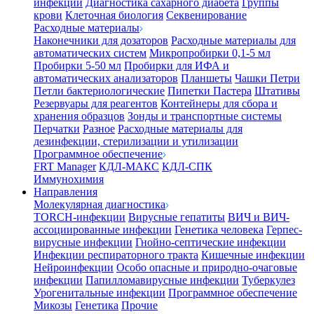
инфекции
Диагностика сахарного диабета
Группы
крови
Клеточная биология
Секвенирование
Расходные материалы
Наконечники для дозаторов
Расходные материалы для
автоматических систем
Микропробирки 0,1-5 мл
Пробирки 5-50 мл
Пробирки для ИФА и
автоматических анализаторов
Планшеты
Чашки Петри
Петли бактериологические
Пипетки Пастера
Штативы
Резервуары для реагентов
Контейнеры для сбора и
хранения образцов
Зонды и транспортные системы
Перчатки
Разное
Расходные материалы для
дезинфекции, стерилизации и утилизации
Программное обеспечение
FRT Manager
КДЛ-МАКС
КДЛ-СПК
Иммунохимия
Направления
Молекулярная диагностика
TORCH-инфекции
Вирусные гепатиты
ВИЧ и ВИЧ-
ассоциированные инфекции
Генетика человека
Герпес-
вирусные инфекции
Гнойно-септические инфекции
Инфекции респираторного тракта
Кишечные инфекции
Нейроинфекции
Особо опасные и природно-очаговые
инфекции
Папилломавирусные инфекции
Туберкулез
Урогенитальные инфекции
Программное обеспечение
Микозы
Генетика
Прочие