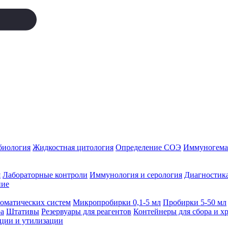
биология
Жидкостная цитология
Определение СОЭ
Иммуногемат
я
Лабораторные контроли
Иммунология и серология
Диагностика
ние
томатических систем
Микропробирки 0,1-5 мл
Пробирки 5-50 мл
а
Штативы
Резервуары для реагентов
Контейнеры для сбора и х
ации и утилизации