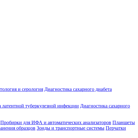
ология и серология
Диагностика сахарного диабета
 латентной туберкулезной инфекции
Диагностика сахарного
Пробирки для ИФА и автоматических анализаторов
Планшеты
ранения образцов
Зонды и транспортные системы
Перчатки