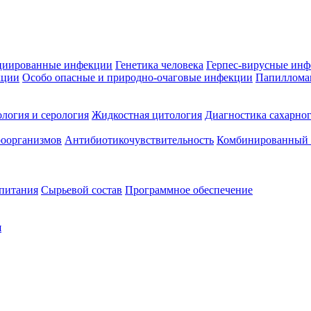
циированные инфекции
Генетика человека
Герпес-вирусные ин
кции
Особо опасные и природно-очаговые инфекции
Папиллома
логия и серология
Жидкостная цитология
Диагностика сахарног
оорганизмов
Антибиотикочувствительность
Комбинированный а
 питания
Сырьевой состав
Программное обеспечение
я