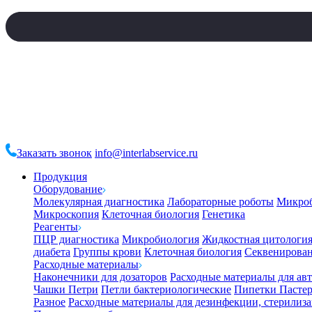
Заказать звонок
info@interlabservice.ru
Продукция
Оборудование
Молекулярная диагностика
Лабораторные роботы
Микро
Микроскопия
Клеточная биология
Генетика
Реагенты
ПЦР диагностика
Микробиология
Жидкостная цитологи
диабета
Группы крови
Клеточная биология
Секвенирова
Расходные материалы
Наконечники для дозаторов
Расходные материалы для ав
Чашки Петри
Петли бактериологические
Пипетки Пастер
Разное
Расходные материалы для дезинфекции, стерилиз