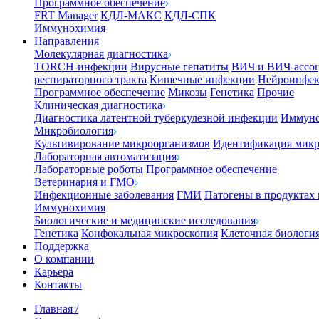
Программное обеспечение
FRT Manager
КДЛ-МАКС
КДЛ-СПК
Иммунохимия
Направления
Молекулярная диагностика
TORCH-инфекции
Вирусные гепатиты
ВИЧ и ВИЧ-ассо
респираторного тракта
Кишечные инфекции
Нейроинфе
Программное обеспечение
Микозы
Генетика
Прочие
Клиническая диагностика
Диагностика латентной туберкулезной инфекции
Иммуно
Микробиология
Культивирование микроорганизмов
Идентификация микр
Лабораторная автоматизация
Лабораторные роботы
Программное обеспечение
Ветеринария и ГМО
Инфекционные заболевания
ГМИ
Патогены в продуктах
Иммунохимия
Биологические и медицинские исследования
Генетика
Конфокальная микроскопия
Клеточная биологи
Поддержка
О компании
Карьера
Контакты
Главная
/