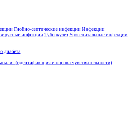
фекции
Гнойно-септические инфекции
Инфекции
вирусные инфекции
Туберкулез
Урогенитальные инфекции
о диабета
нализ (идентификация и оценка чувствительности)