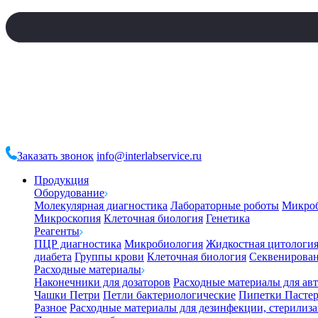
Заказать звонок
info@interlabservice.ru
Продукция
Оборудование
Молекулярная диагностика
Лабораторные роботы
Микро
Микроскопия
Клеточная биология
Генетика
Реагенты
ПЦР диагностика
Микробиология
Жидкостная цитологи
диабета
Группы крови
Клеточная биология
Секвенирова
Расходные материалы
Наконечники для дозаторов
Расходные материалы для ав
Чашки Петри
Петли бактериологические
Пипетки Пастер
Разное
Расходные материалы для дезинфекции, стерилиз