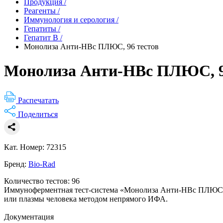
Продукция
/
Реагенты
/
Иммунология и серология
/
Гепатиты
/
Гепатит B
/
Монолиза Анти-HBc ПЛЮС, 96 тестов
Монолиза Анти-HBc ПЛЮС, 9
Распечатать
Поделиться
Кат. Номер: 72315
Бренд:
Bio-Rad
Количество тестов: 96
Иммуноферментная тест-система «Монолиза Анти-HBc ПЛЮС» п
или плазмы человека методом непрямого ИФА.
Документация