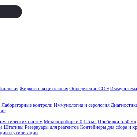
биология
Жидкостная цитология
Определение СОЭ
Иммуногемат
я
Лабораторные контроли
Иммунология и серология
Диагностика
ние
томатических систем
Микропробирки 0,1-5 мл
Пробирки 5-50 мл
а
Штативы
Резервуары для реагентов
Контейнеры для сбора и х
ации и утилизации