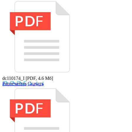
dc110174_I
[PDF, 4.6 Мб]
Распечатать
Скачать