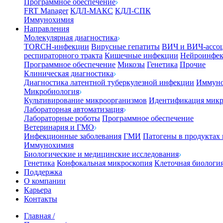
Программное обеспечение
FRT Manager
КДЛ-МАКС
КДЛ-СПК
Иммунохимия
Направления
Молекулярная диагностика
TORCH-инфекции
Вирусные гепатиты
ВИЧ и ВИЧ-ассо
респираторного тракта
Кишечные инфекции
Нейроинфе
Программное обеспечение
Микозы
Генетика
Прочие
Клиническая диагностика
Диагностика латентной туберкулезной инфекции
Иммуно
Микробиология
Культивирование микроорганизмов
Идентификация микр
Лабораторная автоматизация
Лабораторные роботы
Программное обеспечение
Ветеринария и ГМО
Инфекционные заболевания
ГМИ
Патогены в продуктах
Иммунохимия
Биологические и медицинские исследования
Генетика
Конфокальная микроскопия
Клеточная биологи
Поддержка
О компании
Карьера
Контакты
Главная
/