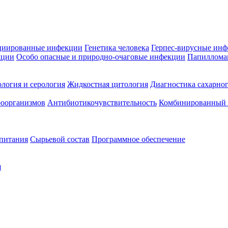
циированные инфекции
Генетика человека
Герпес-вирусные ин
кции
Особо опасные и природно-очаговые инфекции
Папиллома
логия и серология
Жидкостная цитология
Диагностика сахарног
оорганизмов
Антибиотикочувствительность
Комбинированный а
 питания
Сырьевой состав
Программное обеспечение
я