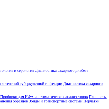
ология и серология
Диагностика сахарного диабета
 латентной туберкулезной инфекции
Диагностика сахарного
Пробирки для ИФА и автоматических анализаторов
Планшеты
ранения образцов
Зонды и транспортные системы
Перчатки