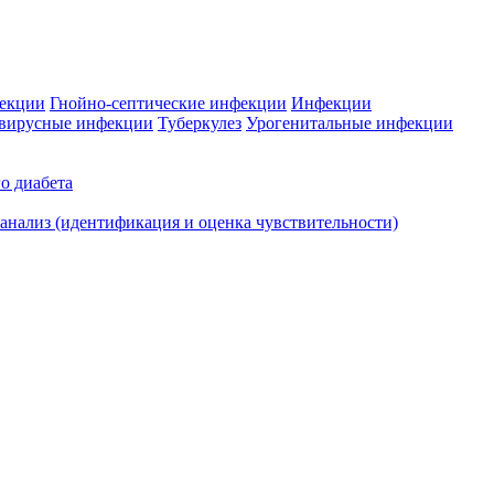
фекции
Гнойно-септические инфекции
Инфекции
вирусные инфекции
Туберкулез
Урогенитальные инфекции
о диабета
нализ (идентификация и оценка чувствительности)