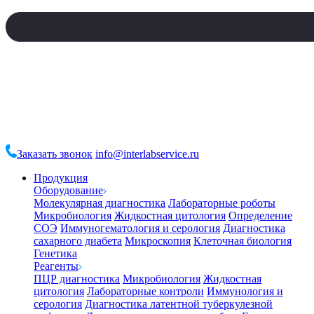
Заказать звонок
info@interlabservice.ru
Продукция
Оборудование
Молекулярная диагностика
Лабораторные роботы
Микробиология
Жидкостная цитология
Определение
СОЭ
Иммуногематология и серология
Диагностика
сахарного диабета
Микроскопия
Клеточная биология
Генетика
Реагенты
ПЦР диагностика
Микробиология
Жидкостная
цитология
Лабораторные контроли
Иммунология и
серология
Диагностика латентной туберкулезной