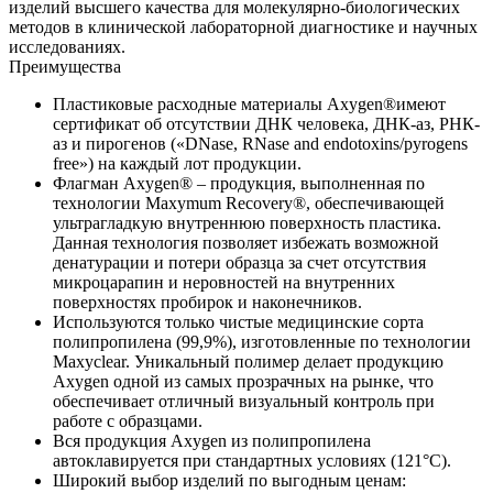
изделий высшего качества для молекулярно-биологических
методов в клинической лабораторной диагностике и научных
исследованиях.
Преимущества
Пластиковые расходные материалы Axygen®имеют
сертификат об отсутствии ДНК человека, ДНК-аз, РНК-
аз и пирогенов («DNase, RNase and endotoxins/pyrogens
free») на каждый лот продукции.
Флагман Axygen® – продукция, выполненная по
технологии Maxymum Recovery®, обеспечивающей
ультрагладкую внутреннюю поверхность пластика.
Данная технология позволяет избежать возможной
денатурации и потери образца за счет отсутствия
микроцарапин и неровностей на внутренних
поверхностях пробирок и наконечников.
Используются только чистые медицинские сорта
полипропилена (99,9%), изготовленные по технологии
Maxyclear. Уникальный полимер делает продукцию
Axygen одной из самых прозрачных на рынке, что
обеспечивает отличный визуальный контроль при
работе с образцами.
Вся продукция Axygen из полипропилена
автоклавируется при стандартных условиях (121°С).
Широкий выбор изделий по выгодным ценам: