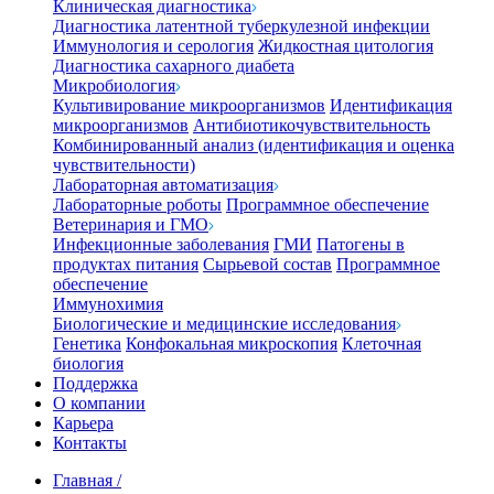
Клиническая диагностика
Диагностика латентной туберкулезной инфекции
Иммунология и серология
Жидкостная цитология
Диагностика сахарного диабета
Микробиология
Культивирование микроорганизмов
Идентификация
микроорганизмов
Антибиотикочувствительность
Комбинированный анализ (идентификация и оценка
чувствительности)
Лабораторная автоматизация
Лабораторные роботы
Программное обеспечение
Ветеринария и ГМО
Инфекционные заболевания
ГМИ
Патогены в
продуктах питания
Сырьевой состав
Программное
обеспечение
Иммунохимия
Биологические и медицинские исследования
Генетика
Конфокальная микроскопия
Клеточная
биология
Поддержка
О компании
Карьера
Контакты
Главная
/