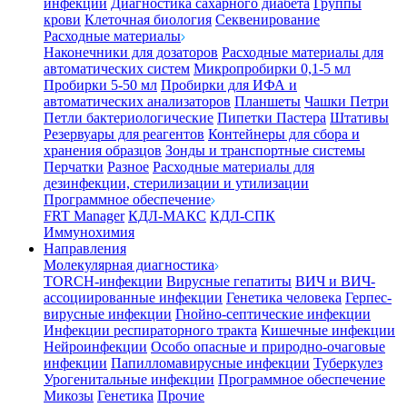
инфекции
Диагностика сахарного диабета
Группы
крови
Клеточная биология
Секвенирование
Расходные материалы
Наконечники для дозаторов
Расходные материалы для
автоматических систем
Микропробирки 0,1-5 мл
Пробирки 5-50 мл
Пробирки для ИФА и
автоматических анализаторов
Планшеты
Чашки Петри
Петли бактериологические
Пипетки Пастера
Штативы
Резервуары для реагентов
Контейнеры для сбора и
хранения образцов
Зонды и транспортные системы
Перчатки
Разное
Расходные материалы для
дезинфекции, стерилизации и утилизации
Программное обеспечение
FRT Manager
КДЛ-МАКС
КДЛ-СПК
Иммунохимия
Направления
Молекулярная диагностика
TORCH-инфекции
Вирусные гепатиты
ВИЧ и ВИЧ-
ассоциированные инфекции
Генетика человека
Герпес-
вирусные инфекции
Гнойно-септические инфекции
Инфекции респираторного тракта
Кишечные инфекции
Нейроинфекции
Особо опасные и природно-очаговые
инфекции
Папилломавирусные инфекции
Туберкулез
Урогенитальные инфекции
Программное обеспечение
Микозы
Генетика
Прочие