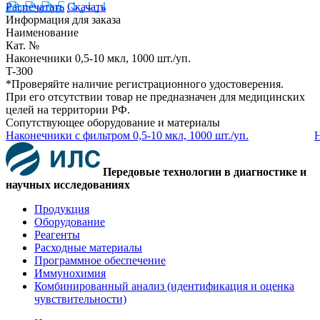
Распечатать
Скачать
Информация для заказа
Наименование
Кат. №
Наконечники 0,5-10 мкл, 1000 шт./уп.
T-300
*Проверяйте наличие регистрационного удостоверения.
При его отсутствии товар не предназначен для медицинских
целей на территории РФ.
Сопутствующее оборудование и материалы
Наконечники с фильтром 0,5-10 мкл, 1000 шт./уп.
Н
Передовые технологии в диагностике и
научных исследованиях
Продукция
Оборудование
Реагенты
Расходные материалы
Программное обеспечение
Иммунохимия
Комбинированный анализ (идентификация и оценка
чувствительности)