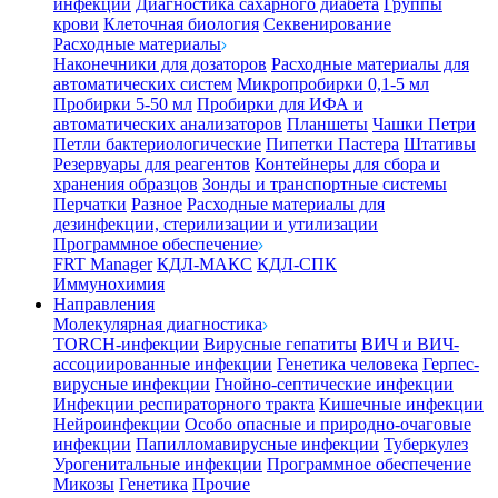
инфекции
Диагностика сахарного диабета
Группы
крови
Клеточная биология
Секвенирование
Расходные материалы
Наконечники для дозаторов
Расходные материалы для
автоматических систем
Микропробирки 0,1-5 мл
Пробирки 5-50 мл
Пробирки для ИФА и
автоматических анализаторов
Планшеты
Чашки Петри
Петли бактериологические
Пипетки Пастера
Штативы
Резервуары для реагентов
Контейнеры для сбора и
хранения образцов
Зонды и транспортные системы
Перчатки
Разное
Расходные материалы для
дезинфекции, стерилизации и утилизации
Программное обеспечение
FRT Manager
КДЛ-МАКС
КДЛ-СПК
Иммунохимия
Направления
Молекулярная диагностика
TORCH-инфекции
Вирусные гепатиты
ВИЧ и ВИЧ-
ассоциированные инфекции
Генетика человека
Герпес-
вирусные инфекции
Гнойно-септические инфекции
Инфекции респираторного тракта
Кишечные инфекции
Нейроинфекции
Особо опасные и природно-очаговые
инфекции
Папилломавирусные инфекции
Туберкулез
Урогенитальные инфекции
Программное обеспечение
Микозы
Генетика
Прочие