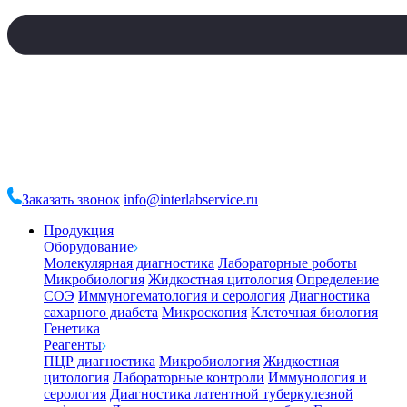
Заказать звонок
info@interlabservice.ru
Продукция
Оборудование
Молекулярная диагностика
Лабораторные роботы
Микробиология
Жидкостная цитология
Определение
СОЭ
Иммуногематология и серология
Диагностика
сахарного диабета
Микроскопия
Клеточная биология
Генетика
Реагенты
ПЦР диагностика
Микробиология
Жидкостная
цитология
Лабораторные контроли
Иммунология и
серология
Диагностика латентной туберкулезной