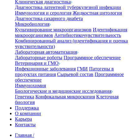
Клиническая диагностика
Диагностика латентной туберкулезной инфекции
Иммунология и серология
Жидкостная цитология
Диагностика сахарного диабета
Микробиология
Культивирование микроорганизмов
Идентификация
микроорганизмов
Антибиотикочувствительность
Комбинированный анализ (идентификация и оценка
чувствительности)
Лабораторная автоматизация
Лабораторные роботы
Программное обеспечение
Ветеринария и ГМО
Инфекционные заболевания
ГМИ
Патогены в
продуктах питания
Сырьевой состав
Программное
обеспечение
Иммунохимия
Биологические и медицинские исследования
Генетика
Конфокальная микроскопия
Клеточная
биология
Поддержка
О компании
Карьера
Контакты
Главная
/