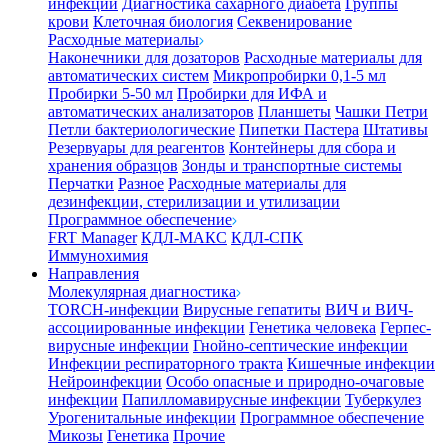
инфекции
Диагностика сахарного диабета
Группы
крови
Клеточная биология
Секвенирование
Расходные материалы
Наконечники для дозаторов
Расходные материалы для
автоматических систем
Микропробирки 0,1-5 мл
Пробирки 5-50 мл
Пробирки для ИФА и
автоматических анализаторов
Планшеты
Чашки Петри
Петли бактериологические
Пипетки Пастера
Штативы
Резервуары для реагентов
Контейнеры для сбора и
хранения образцов
Зонды и транспортные системы
Перчатки
Разное
Расходные материалы для
дезинфекции, стерилизации и утилизации
Программное обеспечение
FRT Manager
КДЛ-МАКС
КДЛ-СПК
Иммунохимия
Направления
Молекулярная диагностика
TORCH-инфекции
Вирусные гепатиты
ВИЧ и ВИЧ-
ассоциированные инфекции
Генетика человека
Герпес-
вирусные инфекции
Гнойно-септические инфекции
Инфекции респираторного тракта
Кишечные инфекции
Нейроинфекции
Особо опасные и природно-очаговые
инфекции
Папилломавирусные инфекции
Туберкулез
Урогенитальные инфекции
Программное обеспечение
Микозы
Генетика
Прочие