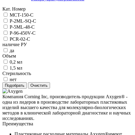
Кат. Номер
MCT-150-C
P-2ML-SQ-C
P-5ML-48-C
P-96-450V-C
PCR-02-C
наличие РУ
да
Объем
0,2 мл
1,5 мл
Стерильность
нет
Компания Corning Inc, производитель продукции Axygen® -
одна из лидеров в производстве лабораторных пластиковых
изделий высшего качества для молекулярно-биологических
методов в клинической лабораторной диагностике и научных
исследованиях.
Преимущества
Пластиковые расходные материалы Axygen®имеют