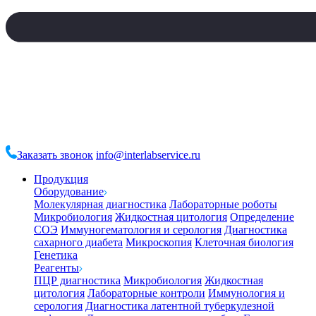
Заказать звонок
info@interlabservice.ru
Продукция
Оборудование
Молекулярная диагностика
Лабораторные роботы
Микробиология
Жидкостная цитология
Определение
СОЭ
Иммуногематология и серология
Диагностика
сахарного диабета
Микроскопия
Клеточная биология
Генетика
Реагенты
ПЦР диагностика
Микробиология
Жидкостная
цитология
Лабораторные контроли
Иммунология и
серология
Диагностика латентной туберкулезной