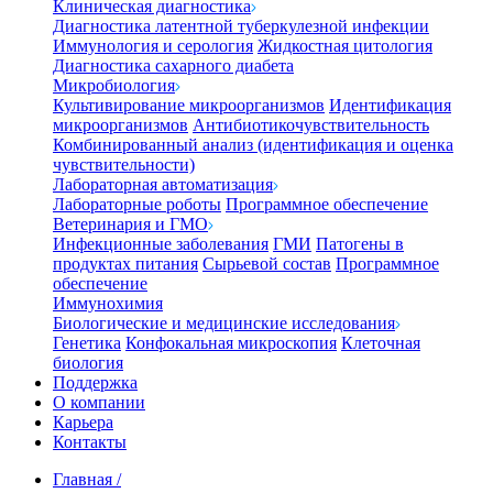
Клиническая диагностика
Диагностика латентной туберкулезной инфекции
Иммунология и серология
Жидкостная цитология
Диагностика сахарного диабета
Микробиология
Культивирование микроорганизмов
Идентификация
микроорганизмов
Антибиотикочувствительность
Комбинированный анализ (идентификация и оценка
чувствительности)
Лабораторная автоматизация
Лабораторные роботы
Программное обеспечение
Ветеринария и ГМО
Инфекционные заболевания
ГМИ
Патогены в
продуктах питания
Сырьевой состав
Программное
обеспечение
Иммунохимия
Биологические и медицинские исследования
Генетика
Конфокальная микроскопия
Клеточная
биология
Поддержка
О компании
Карьера
Контакты
Главная
/