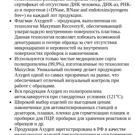
сертификат об отсутствии ДНК человека, ДНК-аз, РНК-
аз и пирогенов («DNase, RNase and endotoxins/pyrogens
free») на каждый лот продукции.
Флагман Axygen® – продукция, выполненная по
технологии Maxymum Recovery®, обеспечивающей
ультрагладкую внутреннюю поверхность пластика.
Данная технология позволяет избежать возможной
денатурации и потери образца за счет отсутствия
микроцарапин и неровностей на внутренних
поверхностях пробирок и наконечников.
Используются только чистые медицинские сорта
полипропилена (99,9%), изготовленные по технологии
Maxyclear. Уникальный полимер делает продукцию
Axygen одной из самых прозрачных на рынке, что
обеспечивает отличный визуальный контроль при
работе с образцами.
Вся продукция Axygen из полипропилена
автоклавируется при стандартных условиях (121°С).
Широкий выбор изделий по выгодным ценам:
наконечники для автоматизированных станций и
дозаторов, плашки, пленки для герметизации плашек и
пробирки для ПЦР, пробирки для хранения реактивов и
образцов и др.
Продукция Axygen зарегистрирована в РФ в качестве
медицинских изделий (регистрационные удостоверения