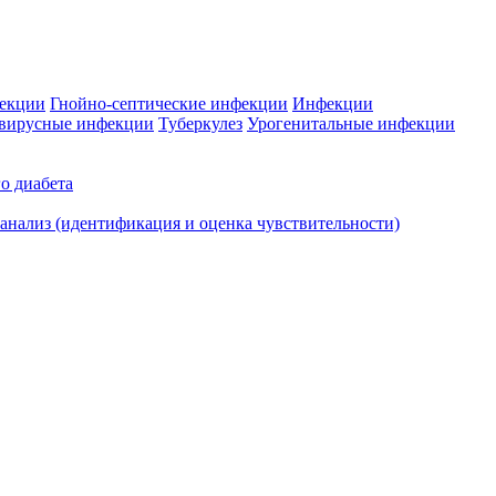
фекции
Гнойно-септические инфекции
Инфекции
вирусные инфекции
Туберкулез
Урогенитальные инфекции
о диабета
нализ (идентификация и оценка чувствительности)