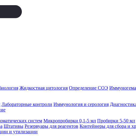
биология
Жидкостная цитология
Определение СОЭ
Иммуногемат
я
Лабораторные контроли
Иммунология и серология
Диагностика
ние
томатических систем
Микропробирки 0,1-5 мл
Пробирки 5-50 мл
а
Штативы
Резервуары для реагентов
Контейнеры для сбора и х
ации и утилизации