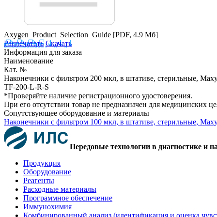
Axygen_Product_Selection_Guide
[PDF, 4.9 Мб]
Распечатать
Скачать
Информация для заказа
Наименование
Кат. №
Наконечники с фильтром 200 мкл, в штативе, стерильные, Maxy
TF-200-L-R-S
*Проверяйте наличие регистрационного удостоверения.
При его отсутствии товар не предназначен для медицинских ц
Сопутствующее оборудование и материалы
Наконечники с фильтром 100 мкл, в штативе, стерильные, Maxy
Передовые технологии в диагностике и н
Продукция
Оборудование
Реагенты
Расходные материалы
Программное обеспечение
Иммунохимия
Комбинированный анализ (идентификация и оценка чувс