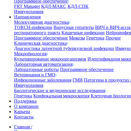
Программное обеспечение
FRT Manager
КДЛ-МАКС
КДЛ-СПК
Иммунохимия
Направления
Молекулярная диагностика
TORCH-инфекции
Вирусные гепатиты
ВИЧ и ВИЧ-ассо
респираторного тракта
Кишечные инфекции
Нейроинфе
Программное обеспечение
Микозы
Генетика
Прочие
Клиническая диагностика
Диагностика латентной туберкулезной инфекции
Иммуно
Микробиология
Культивирование микроорганизмов
Идентификация микр
Лабораторная автоматизация
Лабораторные роботы
Программное обеспечение
Ветеринария и ГМО
Инфекционные заболевания
ГМИ
Патогены в продуктах
Иммунохимия
Биологические и медицинские исследования
Генетика
Конфокальная микроскопия
Клеточная биологи
Поддержка
О компании
Карьера
Контакты
Главная
/