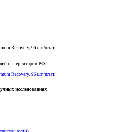
mum Recovery, 96 шт./штат.
елей на территории РФ.
mum Recovery, 96 шт./штат.
аучных исследованиях
твительности)