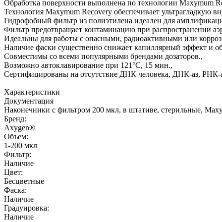
Обработка поверхности выполнена по технологии Maxymum Re
Технология Maxymum Recovery обеспечивает ультрагладкую вн
Гидрофобный фильтр из полиэтилена идеален для амплификац
Фильтр предотвращает контаминацию при распространении аэро
Идеальны для работы с опасными, радиоактивными или корроз
Наличие фаски существенно снижает капиллярный эффект и обе
Совместимы со всеми популярными брендами дозаторов.,
Возможно автоклавирование при 121°С, 15 мин.,
Сертифицированы на отсутствие ДНК человека, ДНК-аз, РНК-а
Характеристики
Документация
Наконечники с фильтром 200 мкл, в штативе, стерильные, Maxy
Бренд:
Axygen®
Объем:
1-200 мкл
Фильтр:
Наличие
Цвет:
Бесцветные
Фаска:
Наличие
Градуировка:
Наличие