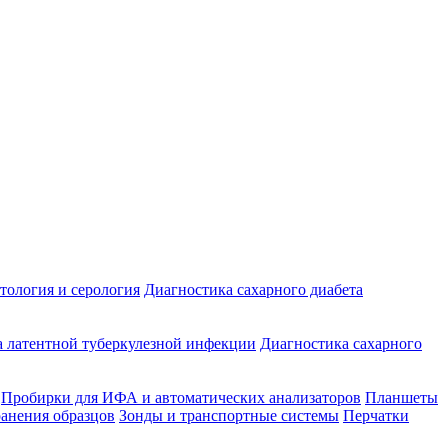
ология и серология
Диагностика сахарного диабета
 латентной туберкулезной инфекции
Диагностика сахарного
Пробирки для ИФА и автоматических анализаторов
Планшеты
ранения образцов
Зонды и транспортные системы
Перчатки