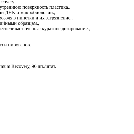
covery.
утреннюю поверхность пластика.,
ии ДНК и микробиологии.,
золя в пипетки и их загрязнение.,
ийными образцам.,
спечивает очень аккуратное дозирование.,
з и пирогенов.
mum Recovery, 96 шт./штат.