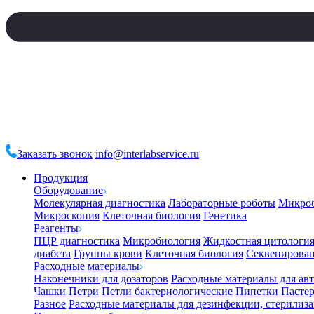
Заказать звонок
info@interlabservice.ru
Продукция
Оборудование
Молекулярная диагностика
Лабораторные роботы
Микро
Микроскопия
Клеточная биология
Генетика
Реагенты
ПЦР диагностика
Микробиология
Жидкостная цитологи
диабета
Группы крови
Клеточная биология
Секвенирова
Расходные материалы
Наконечники для дозаторов
Расходные материалы для ав
Чашки Петри
Петли бактериологические
Пипетки Пастер
Разное
Расходные материалы для дезинфекции, стерилиз