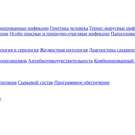
циированные инфекции
Генетика человека
Герпес-вирусные ин
кции
Особо опасные и природно-очаговые инфекции
Папиллома
логия и серология
Жидкостная цитология
Диагностика сахарног
оорганизмов
Антибиотикочувствительность
Комбинированный а
 питания
Сырьевой состав
Программное обеспечение
я