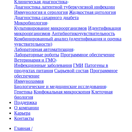
Клиническая диагностика
Диагностика латентной туберкулезной инфекции
Иммунология и серология
Жидкостная цитология
Диагностика сахарного диабета
Микробиология
Культивирование микроорганизмов
Идентификация
микроорганизмов
Антибиотикочувствительность
Комбинированный анализ (идентификация и оценка
чувствительности)
Лабораторная автоматизация
Лабораторные роботы
Программное обеспечение
Ветеринария и ГМО
Инфекционные заболевания
ГМИ
Патогены в
продуктах питания
Сырьевой состав
Программное
обеспечение
Иммунохимия
Биологические и медицинские исследования
Генетика
Конфокальная микроскопия
Клеточная
биология
Поддержка
О компании
Карьера
Контакты
Главная
/