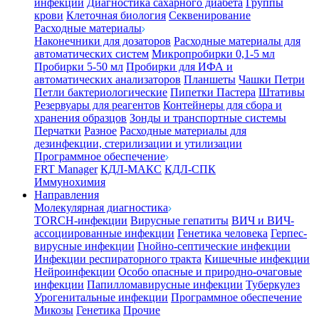
инфекции
Диагностика сахарного диабета
Группы
крови
Клеточная биология
Секвенирование
Расходные материалы
Наконечники для дозаторов
Расходные материалы для
автоматических систем
Микропробирки 0,1-5 мл
Пробирки 5-50 мл
Пробирки для ИФА и
автоматических анализаторов
Планшеты
Чашки Петри
Петли бактериологические
Пипетки Пастера
Штативы
Резервуары для реагентов
Контейнеры для сбора и
хранения образцов
Зонды и транспортные системы
Перчатки
Разное
Расходные материалы для
дезинфекции, стерилизации и утилизации
Программное обеспечение
FRT Manager
КДЛ-МАКС
КДЛ-СПК
Иммунохимия
Направления
Молекулярная диагностика
TORCH-инфекции
Вирусные гепатиты
ВИЧ и ВИЧ-
ассоциированные инфекции
Генетика человека
Герпес-
вирусные инфекции
Гнойно-септические инфекции
Инфекции респираторного тракта
Кишечные инфекции
Нейроинфекции
Особо опасные и природно-очаговые
инфекции
Папилломавирусные инфекции
Туберкулез
Урогенитальные инфекции
Программное обеспечение
Микозы
Генетика
Прочие