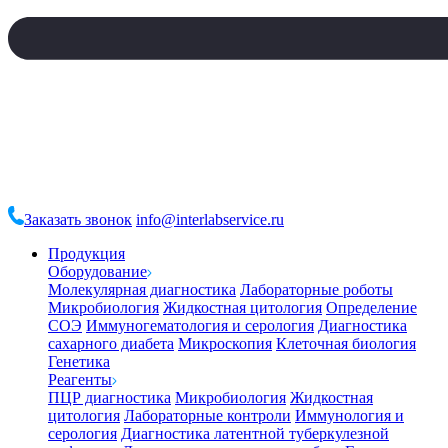
Заказать звонок
info@interlabservice.ru
Продукция
Оборудование
Молекулярная диагностика
Лабораторные роботы
Микробиология
Жидкостная цитология
Определение
СОЭ
Иммуногематология и серология
Диагностика
сахарного диабета
Микроскопия
Клеточная биология
Генетика
Реагенты
ПЦР диагностика
Микробиология
Жидкостная
цитология
Лабораторные контроли
Иммунология и
серология
Диагностика латентной туберкулезной