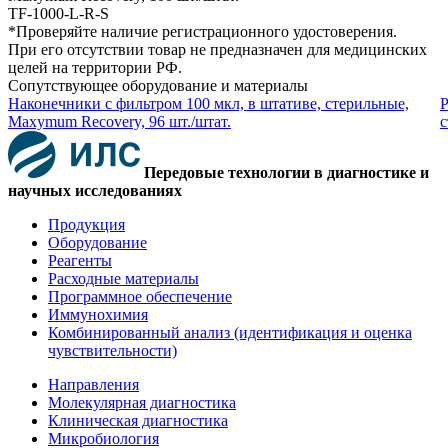
TF-1000-L-R-S
*Проверяйте наличие регистрационного удостоверения.
При его отсутствии товар не предназначен для медицинских
целей на территории РФ.
Сопутствующее оборудование и материалы
Наконечники с фильтром 100 мкл, в штативе, стерильные,
Р
Maxymum Recovery, 96 шт./штат.
с
Передовые технологии в диагностике и
научных исследованиях
Продукция
Оборудование
Реагенты
Расходные материалы
Программное обеспечение
Иммунохимия
Комбинированный анализ (идентификация и оценка
чувствительности)
Направления
Молекулярная диагностика
Клиническая диагностика
Микробиология