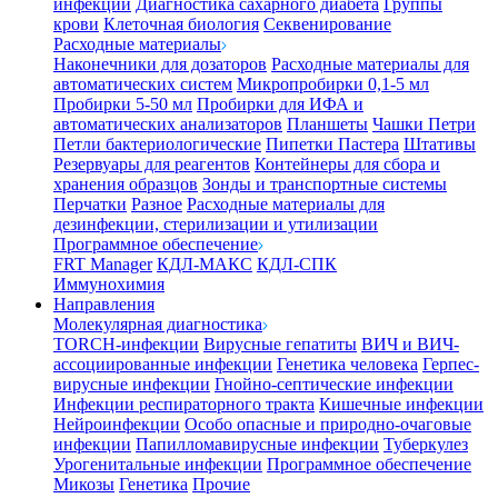
инфекции
Диагностика сахарного диабета
Группы
крови
Клеточная биология
Секвенирование
Расходные материалы
Наконечники для дозаторов
Расходные материалы для
автоматических систем
Микропробирки 0,1-5 мл
Пробирки 5-50 мл
Пробирки для ИФА и
автоматических анализаторов
Планшеты
Чашки Петри
Петли бактериологические
Пипетки Пастера
Штативы
Резервуары для реагентов
Контейнеры для сбора и
хранения образцов
Зонды и транспортные системы
Перчатки
Разное
Расходные материалы для
дезинфекции, стерилизации и утилизации
Программное обеспечение
FRT Manager
КДЛ-МАКС
КДЛ-СПК
Иммунохимия
Направления
Молекулярная диагностика
TORCH-инфекции
Вирусные гепатиты
ВИЧ и ВИЧ-
ассоциированные инфекции
Генетика человека
Герпес-
вирусные инфекции
Гнойно-септические инфекции
Инфекции респираторного тракта
Кишечные инфекции
Нейроинфекции
Особо опасные и природно-очаговые
инфекции
Папилломавирусные инфекции
Туберкулез
Урогенитальные инфекции
Программное обеспечение
Микозы
Генетика
Прочие