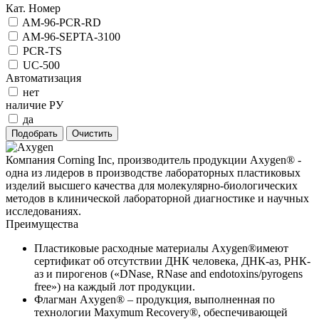
Кат. Номер
AM-96-PCR-RD
AM-96-SEPTA-3100
PCR-TS
UC-500
Автоматизация
нет
наличие РУ
да
Компания Corning Inc, производитель продукции Axygen® -
одна из лидеров в производстве лабораторных пластиковых
изделий высшего качества для молекулярно-биологических
методов в клинической лабораторной диагностике и научных
исследованиях.
Преимущества
Пластиковые расходные материалы Axygen®имеют
сертификат об отсутствии ДНК человека, ДНК-аз, РНК-
аз и пирогенов («DNase, RNase and endotoxins/pyrogens
free») на каждый лот продукции.
Флагман Axygen® – продукция, выполненная по
технологии Maxymum Recovery®, обеспечивающей