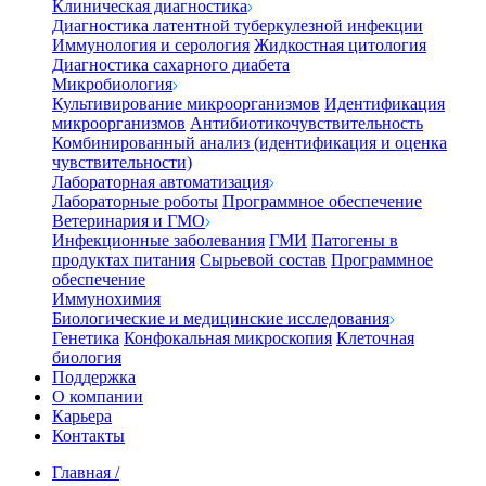
Клиническая диагностика
Диагностика латентной туберкулезной инфекции
Иммунология и серология
Жидкостная цитология
Диагностика сахарного диабета
Микробиология
Культивирование микроорганизмов
Идентификация
микроорганизмов
Антибиотикочувствительность
Комбинированный анализ (идентификация и оценка
чувствительности)
Лабораторная автоматизация
Лабораторные роботы
Программное обеспечение
Ветеринария и ГМО
Инфекционные заболевания
ГМИ
Патогены в
продуктах питания
Сырьевой состав
Программное
обеспечение
Иммунохимия
Биологические и медицинские исследования
Генетика
Конфокальная микроскопия
Клеточная
биология
Поддержка
О компании
Карьера
Контакты
Главная
/