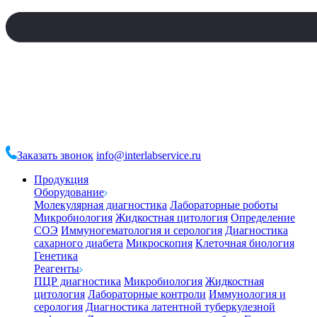
Заказать звонок
info@interlabservice.ru
Продукция
Оборудование
Молекулярная диагностика
Лабораторные роботы
Микробиология
Жидкостная цитология
Определение
СОЭ
Иммуногематология и серология
Диагностика
сахарного диабета
Микроскопия
Клеточная биология
Генетика
Реагенты
ПЦР диагностика
Микробиология
Жидкостная
цитология
Лабораторные контроли
Иммунология и
серология
Диагностика латентной туберкулезной