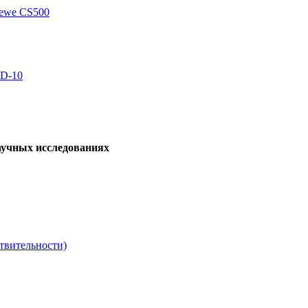
kewe CS500
 D-10
аучных исследованиях
твительности)