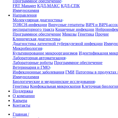
Программное обеспечение
FRT Manager
КДЛ-МАКС
КДЛ-СПК
Иммунохимия
Направления
Молекулярная диагностика
TORCH-инфекции
Вирусные гепатиты
ВИЧ и ВИЧ-ассо
респираторного тракта
Кишечные инфекции
Нейроинфе
Программное обеспечение
Микозы
Генетика
Прочие
Клиническая диагностика
Диагностика латентной туберкулезной инфекции
Иммуно
Микробиология
Культивирование микроорганизмов
Идентификация микр
Лабораторная автоматизация
Лабораторные роботы
Программное обеспечение
Ветеринария и ГМО
Инфекционные заболевания
ГМИ
Патогены в продуктах
Иммунохимия
Биологические и медицинские исследования
Генетика
Конфокальная микроскопия
Клеточная биологи
Поддержка
О компании
Карьера
Контакты
Главная
/