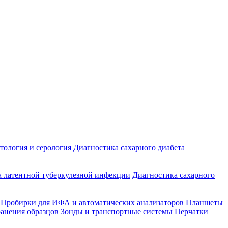
ология и серология
Диагностика сахарного диабета
 латентной туберкулезной инфекции
Диагностика сахарного
Пробирки для ИФА и автоматических анализаторов
Планшеты
ранения образцов
Зонды и транспортные системы
Перчатки