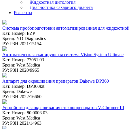
Жидкостная цитология
Диагностика сахарного диабета
Реагенты
Система пробоподготовки автоматизированная для жидкост
Кат. Номер: EZP
Бренд: YD Diagnostics
РУ: РЗН 2021/15154
Автоматическая сканирующая система Vision System Ultimate
Кат. Номер: 73051.03
Бренд: West Medica
РУ: РЗН 2020/9965
Аппарат для окрашивания препаратов Dakewe DP360
Кат. Номер: DP360kit
Бренд: Dakewe
РУ: РЗН 2022/16660
Устройство для окрашивания стеклопрепаратов V-Chromer III
Кат. Номер: 80.0003.03
Бренд: West Medica
РУ: РЗН 2021/14963