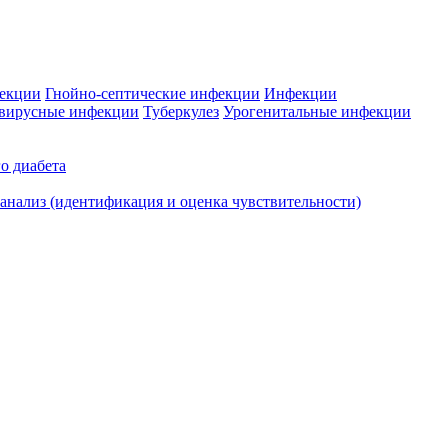
фекции
Гнойно-септические инфекции
Инфекции
вирусные инфекции
Туберкулез
Урогенитальные инфекции
о диабета
нализ (идентификация и оценка чувствительности)