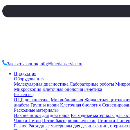
Заказать звонок
info@interlabservice.ru
Продукция
Оборудование
Молекулярная диагностика
Лабораторные роботы
Микро
Микроскопия
Клеточная биология
Генетика
Реагенты
ПЦР диагностика
Микробиология
Жидкостная цитологи
диабета
Группы крови
Клеточная биология
Секвенирова
Расходные материалы
Наконечники для дозаторов
Расходные материалы для ав
Чашки Петри
Петли бактериологические
Пипетки Пастер
Разное
Расходные материалы для дезинфекции, стерилиз