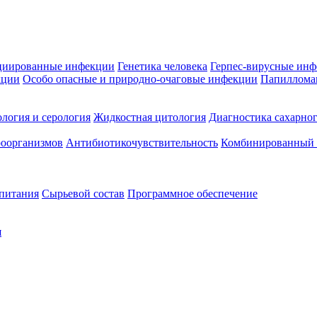
циированные инфекции
Генетика человека
Герпес-вирусные ин
кции
Особо опасные и природно-очаговые инфекции
Папиллома
логия и серология
Жидкостная цитология
Диагностика сахарног
оорганизмов
Антибиотикочувствительность
Комбинированный а
 питания
Сырьевой состав
Программное обеспечение
я