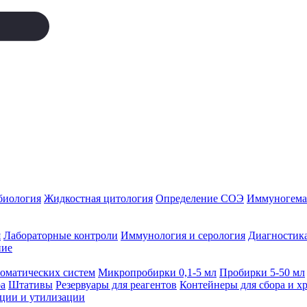
биология
Жидкостная цитология
Определение СОЭ
Иммуногемат
я
Лабораторные контроли
Иммунология и серология
Диагностика
ние
томатических систем
Микропробирки 0,1-5 мл
Пробирки 5-50 мл
а
Штативы
Резервуары для реагентов
Контейнеры для сбора и х
ации и утилизации