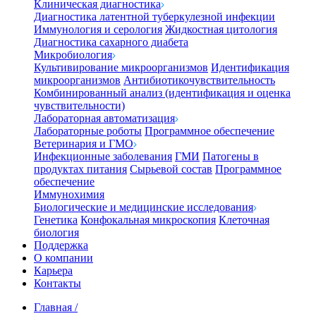
Клиническая диагностика
Диагностика латентной туберкулезной инфекции
Иммунология и серология
Жидкостная цитология
Диагностика сахарного диабета
Микробиология
Культивирование микроорганизмов
Идентификация
микроорганизмов
Антибиотикочувствительность
Комбинированный анализ (идентификация и оценка
чувствительности)
Лабораторная автоматизация
Лабораторные роботы
Программное обеспечение
Ветеринария и ГМО
Инфекционные заболевания
ГМИ
Патогены в
продуктах питания
Сырьевой состав
Программное
обеспечение
Иммунохимия
Биологические и медицинские исследования
Генетика
Конфокальная микроскопия
Клеточная
биология
Поддержка
О компании
Карьера
Контакты
Главная
/