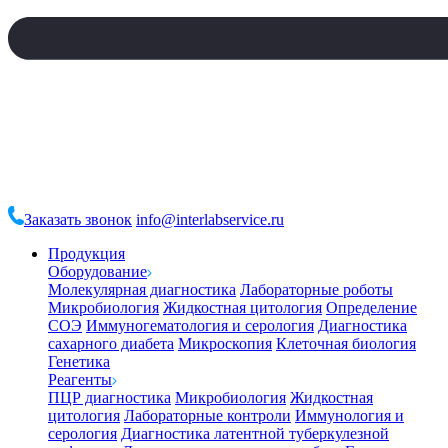
Заказать звонок
info@interlabservice.ru
Продукция
Оборудование
Молекулярная диагностика
Лабораторные роботы
Микробиология
Жидкостная цитология
Определение
СОЭ
Иммуногематология и серология
Диагностика
сахарного диабета
Микроскопия
Клеточная биология
Генетика
Реагенты
ПЦР диагностика
Микробиология
Жидкостная
цитология
Лабораторные контроли
Иммунология и
серология
Диагностика латентной туберкулезной