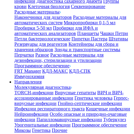
инфекции
Диагностика сахарного диабета
Группы
крови
Клеточная биология
Секвенирование
Расходные материалы
Наконечники для дозаторов
Расходные материалы для
автоматических систем
Микропробирки 0,1-5 мл
Пробирки 5-50 мл
Пробирки для ИФА и
автоматических анализаторов
Планшеты
Чашки Петри
Петли бактериологические
Пипетки Пастера
Штативы
Резервуары для реагентов
Контейнеры для сбора и
хранения образцов
Зонды и транспортные системы
Перчатки
Разное
Расходные материалы для
дезинфекции, стерилизации и утилизации
Программное обеспечение
FRT Manager
КДЛ-МАКС
КДЛ-СПК
Иммунохимия
Направления
Молекулярная диагностика
TORCH-инфекции
Вирусные гепатиты
ВИЧ и ВИЧ-
ассоциированные инфекции
Генетика человека
Герпес-
вирусные инфекции
Гнойно-септические инфекции
Инфекции респираторного тракта
Кишечные инфекции
Нейроинфекции
Особо опасные и природно-очаговые
инфекции
Папилломавирусные инфекции
Туберкулез
Урогенитальные инфекции
Программное обеспечение
Микозы
Генетика
Прочие