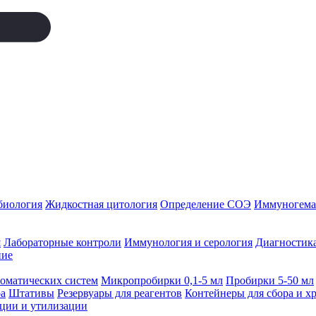
биология
Жидкостная цитология
Определение СОЭ
Иммуногемат
я
Лабораторные контроли
Иммунология и серология
Диагностика
ние
томатических систем
Микропробирки 0,1-5 мл
Пробирки 5-50 мл
а
Штативы
Резервуары для реагентов
Контейнеры для сбора и х
ации и утилизации