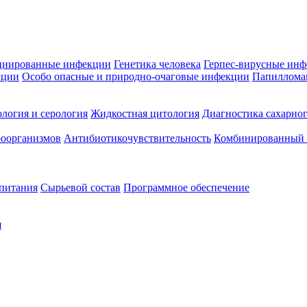
циированные инфекции
Генетика человека
Герпес-вирусные ин
кции
Особо опасные и природно-очаговые инфекции
Папиллома
логия и серология
Жидкостная цитология
Диагностика сахарног
оорганизмов
Антибиотикочувствительность
Комбинированный а
 питания
Сырьевой состав
Программное обеспечение
я