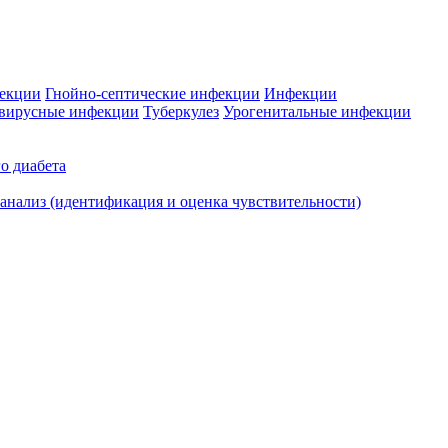
фекции
Гнойно-септические инфекции
Инфекции
вирусные инфекции
Туберкулез
Урогенитальные инфекции
о диабета
нализ (идентификация и оценка чувствительности)