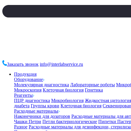
Заказать звонок
info@interlabservice.ru
Продукция
Оборудование
Молекулярная диагностика
Лабораторные роботы
Микро
Микроскопия
Клеточная биология
Генетика
Реагенты
ПЦР диагностика
Микробиология
Жидкостная цитологи
диабета
Группы крови
Клеточная биология
Секвенирова
Расходные материалы
Наконечники для дозаторов
Расходные материалы для ав
Чашки Петри
Петли бактериологические
Пипетки Пастер
Разное
Расходные материалы для дезинфекции, стерилиз