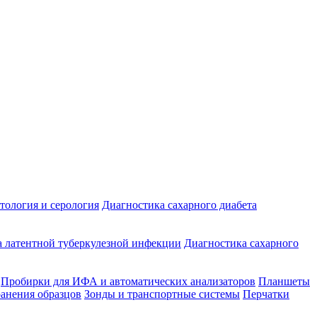
ология и серология
Диагностика сахарного диабета
 латентной туберкулезной инфекции
Диагностика сахарного
Пробирки для ИФА и автоматических анализаторов
Планшеты
ранения образцов
Зонды и транспортные системы
Перчатки