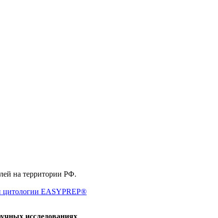
елей на территории РФ.
ной цитологии EASYPREP®
аучных исследованиях