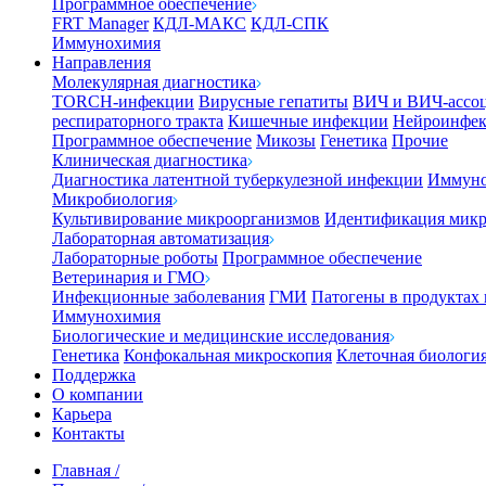
Программное обеспечение
FRT Manager
КДЛ-МАКС
КДЛ-СПК
Иммунохимия
Направления
Молекулярная диагностика
TORCH-инфекции
Вирусные гепатиты
ВИЧ и ВИЧ-ассо
респираторного тракта
Кишечные инфекции
Нейроинфе
Программное обеспечение
Микозы
Генетика
Прочие
Клиническая диагностика
Диагностика латентной туберкулезной инфекции
Иммуно
Микробиология
Культивирование микроорганизмов
Идентификация микр
Лабораторная автоматизация
Лабораторные роботы
Программное обеспечение
Ветеринария и ГМО
Инфекционные заболевания
ГМИ
Патогены в продуктах
Иммунохимия
Биологические и медицинские исследования
Генетика
Конфокальная микроскопия
Клеточная биологи
Поддержка
О компании
Карьера
Контакты
Главная
/