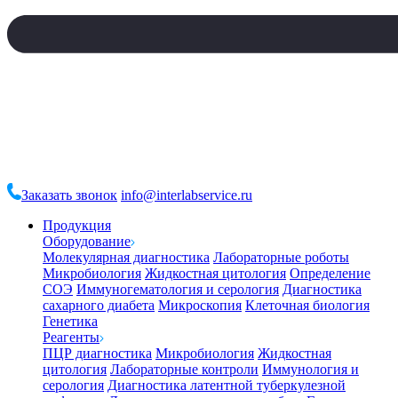
Заказать звонок
info@interlabservice.ru
Продукция
Оборудование
Молекулярная диагностика
Лабораторные роботы
Микробиология
Жидкостная цитология
Определение
СОЭ
Иммуногематология и серология
Диагностика
сахарного диабета
Микроскопия
Клеточная биология
Генетика
Реагенты
ПЦР диагностика
Микробиология
Жидкостная
цитология
Лабораторные контроли
Иммунология и
серология
Диагностика латентной туберкулезной