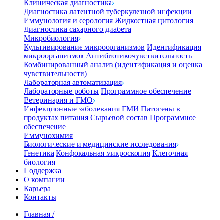
Клиническая диагностика
Диагностика латентной туберкулезной инфекции
Иммунология и серология
Жидкостная цитология
Диагностика сахарного диабета
Микробиология
Культивирование микроорганизмов
Идентификация
микроорганизмов
Антибиотикочувствительность
Комбинированный анализ (идентификация и оценка
чувствительности)
Лабораторная автоматизация
Лабораторные роботы
Программное обеспечение
Ветеринария и ГМО
Инфекционные заболевания
ГМИ
Патогены в
продуктах питания
Сырьевой состав
Программное
обеспечение
Иммунохимия
Биологические и медицинские исследования
Генетика
Конфокальная микроскопия
Клеточная
биология
Поддержка
О компании
Карьера
Контакты
Главная
/