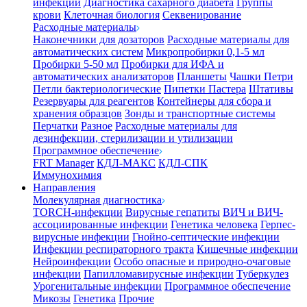
инфекции
Диагностика сахарного диабета
Группы
крови
Клеточная биология
Секвенирование
Расходные материалы
Наконечники для дозаторов
Расходные материалы для
автоматических систем
Микропробирки 0,1-5 мл
Пробирки 5-50 мл
Пробирки для ИФА и
автоматических анализаторов
Планшеты
Чашки Петри
Петли бактериологические
Пипетки Пастера
Штативы
Резервуары для реагентов
Контейнеры для сбора и
хранения образцов
Зонды и транспортные системы
Перчатки
Разное
Расходные материалы для
дезинфекции, стерилизации и утилизации
Программное обеспечение
FRT Manager
КДЛ-МАКС
КДЛ-СПК
Иммунохимия
Направления
Молекулярная диагностика
TORCH-инфекции
Вирусные гепатиты
ВИЧ и ВИЧ-
ассоциированные инфекции
Генетика человека
Герпес-
вирусные инфекции
Гнойно-септические инфекции
Инфекции респираторного тракта
Кишечные инфекции
Нейроинфекции
Особо опасные и природно-очаговые
инфекции
Папилломавирусные инфекции
Туберкулез
Урогенитальные инфекции
Программное обеспечение
Микозы
Генетика
Прочие