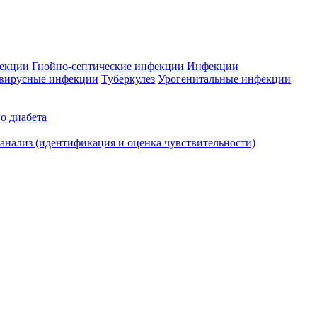
фекции
Гнойно-септические инфекции
Инфекции
вирусные инфекции
Туберкулез
Урогенитальные инфекции
о диабета
нализ (идентификация и оценка чувствительности)