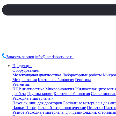
Заказать звонок
info@interlabservice.ru
Продукция
Оборудование
Молекулярная диагностика
Лабораторные роботы
Микро
Микроскопия
Клеточная биология
Генетика
Реагенты
ПЦР диагностика
Микробиология
Жидкостная цитологи
диабета
Группы крови
Клеточная биология
Секвенирова
Расходные материалы
Наконечники для дозаторов
Расходные материалы для ав
Чашки Петри
Петли бактериологические
Пипетки Пастер
Разное
Расходные материалы для дезинфекции, стерилиз