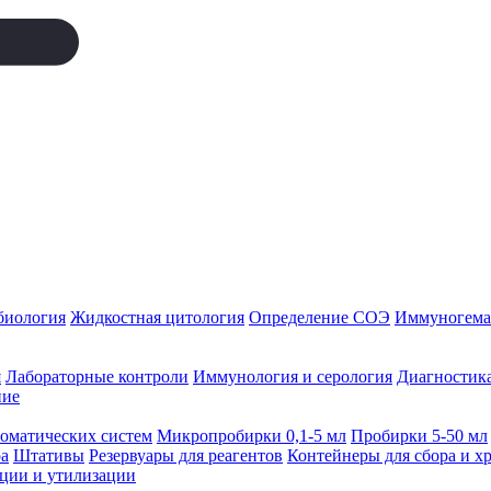
биология
Жидкостная цитология
Определение СОЭ
Иммуногемат
я
Лабораторные контроли
Иммунология и серология
Диагностика
ние
томатических систем
Микропробирки 0,1-5 мл
Пробирки 5-50 мл
а
Штативы
Резервуары для реагентов
Контейнеры для сбора и х
ации и утилизации