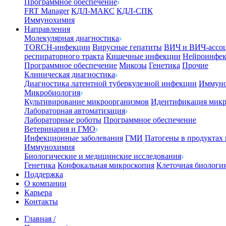
Программное обеспечение
FRT Manager
КДЛ-МАКС
КДЛ-СПК
Иммунохимия
Направления
Молекулярная диагностика
TORCH-инфекции
Вирусные гепатиты
ВИЧ и ВИЧ-ассо
респираторного тракта
Кишечные инфекции
Нейроинфе
Программное обеспечение
Микозы
Генетика
Прочие
Клиническая диагностика
Диагностика латентной туберкулезной инфекции
Иммуно
Микробиология
Культивирование микроорганизмов
Идентификация микр
Лабораторная автоматизация
Лабораторные роботы
Программное обеспечение
Ветеринария и ГМО
Инфекционные заболевания
ГМИ
Патогены в продуктах
Иммунохимия
Биологические и медицинские исследования
Генетика
Конфокальная микроскопия
Клеточная биологи
Поддержка
О компании
Карьера
Контакты
Главная
/