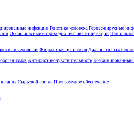
циированные инфекции
Генетика человека
Герпес-вирусные ин
кции
Особо опасные и природно-очаговые инфекции
Папиллома
логия и серология
Жидкостная цитология
Диагностика сахарног
оорганизмов
Антибиотикочувствительность
Комбинированный а
 питания
Сырьевой состав
Программное обеспечение
я