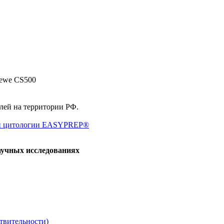
kewe CS500
елей на территории РФ.
ной цитологии EASYPREP®
аучных исследованиях
твительности)