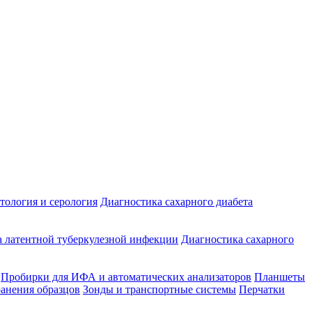
ология и серология
Диагностика сахарного диабета
 латентной туберкулезной инфекции
Диагностика сахарного
Пробирки для ИФА и автоматических анализаторов
Планшеты
ранения образцов
Зонды и транспортные системы
Перчатки