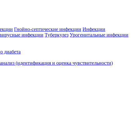
фекции
Гнойно-септические инфекции
Инфекции
вирусные инфекции
Туберкулез
Урогенитальные инфекции
о диабета
нализ (идентификация и оценка чувствительности)