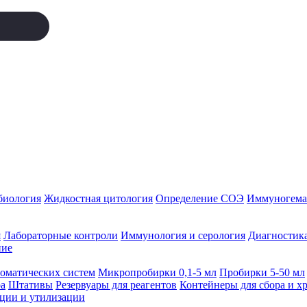
биология
Жидкостная цитология
Определение СОЭ
Иммуногемат
я
Лабораторные контроли
Иммунология и серология
Диагностика
ние
томатических систем
Микропробирки 0,1-5 мл
Пробирки 5-50 мл
а
Штативы
Резервуары для реагентов
Контейнеры для сбора и х
ации и утилизации