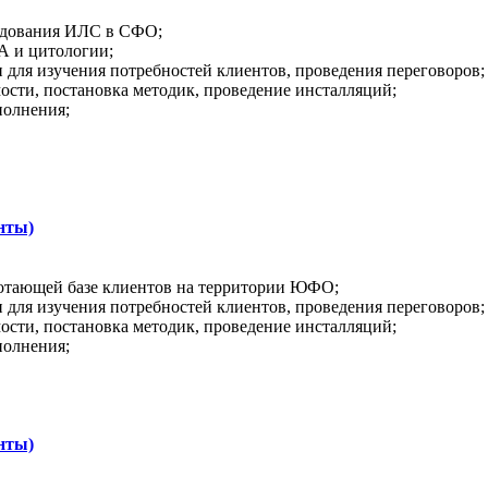
удования ИЛС в СФО;
 и цитологии;
для изучения потребностей клиентов, проведения переговоров;
сти, постановка методик, проведение инсталляций;
полнения;
нты)
тающей базе клиентов на территории ЮФО;
для изучения потребностей клиентов, проведения переговоров;
сти, постановка методик, проведение инсталляций;
полнения;
нты)