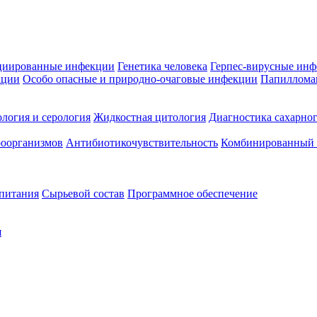
циированные инфекции
Генетика человека
Герпес-вирусные ин
кции
Особо опасные и природно-очаговые инфекции
Папиллома
логия и серология
Жидкостная цитология
Диагностика сахарног
оорганизмов
Антибиотикочувствительность
Комбинированный а
 питания
Сырьевой состав
Программное обеспечение
я