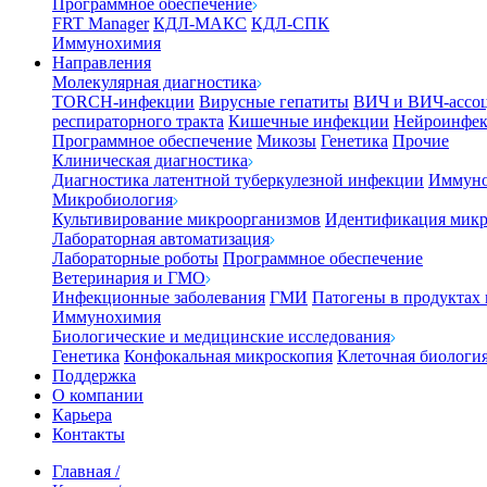
Программное обеспечение
FRT Manager
КДЛ-МАКС
КДЛ-СПК
Иммунохимия
Направления
Молекулярная диагностика
TORCH-инфекции
Вирусные гепатиты
ВИЧ и ВИЧ-ассо
респираторного тракта
Кишечные инфекции
Нейроинфе
Программное обеспечение
Микозы
Генетика
Прочие
Клиническая диагностика
Диагностика латентной туберкулезной инфекции
Иммуно
Микробиология
Культивирование микроорганизмов
Идентификация микр
Лабораторная автоматизация
Лабораторные роботы
Программное обеспечение
Ветеринария и ГМО
Инфекционные заболевания
ГМИ
Патогены в продуктах
Иммунохимия
Биологические и медицинские исследования
Генетика
Конфокальная микроскопия
Клеточная биологи
Поддержка
О компании
Карьера
Контакты
Главная
/