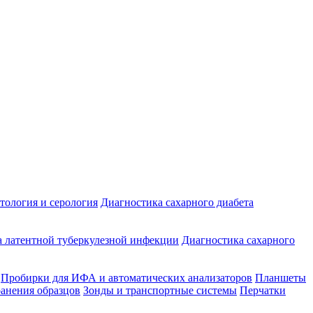
ология и серология
Диагностика сахарного диабета
 латентной туберкулезной инфекции
Диагностика сахарного
Пробирки для ИФА и автоматических анализаторов
Планшеты
ранения образцов
Зонды и транспортные системы
Перчатки