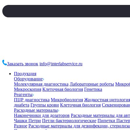
Заказать звонок
info@interlabservice.ru
Продукция
Оборудование
Молекулярная диагностика
Лабораторные роботы
Микро
Микроскопия
Клеточная биология
Генетика
Реагенты
ПЦР диагностика
Микробиология
Жидкостная цитологи
диабета
Группы крови
Клеточная биология
Секвенирова
Расходные материалы
Наконечники для дозаторов
Расходные материалы для ав
Чашки Петри
Петли бактериологические
Пипетки Пастер
Разное
Расходные материалы для дезинфекции, стерилиз