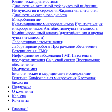
Клиническая диагностика
Диагностика латентной туберкулезной инфекции
Иммунология и серология
Жидкостная цитология
Диагностика сахарного диабета
Микробиология
Культивирование микроорганизмов
Идентификация
микроорганизмов
Антибиотикочувствительность
Комбинированный анализ (идентификация и оценка
чувствительности)
Лабораторная автоматизация
Лабораторные роботы
Программное обеспечение
Ветеринария и ГМО
Инфекционные заболевания
ГМИ
Патогены в
продуктах питания
Сырьевой состав
Программное
обеспечение
Иммунохимия
Биологические и медицинские исследования
Генетика
Конфокальная микроскопия
Клеточная
биология
Поддержка
О компании
Карьера
Контакты
Главная
/