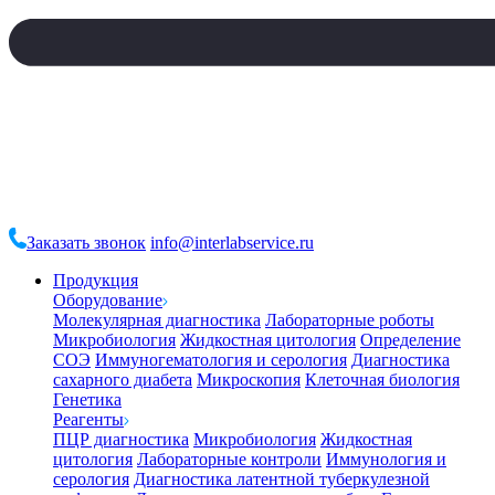
Заказать звонок
info@interlabservice.ru
Продукция
Оборудование
Молекулярная диагностика
Лабораторные роботы
Микробиология
Жидкостная цитология
Определение
СОЭ
Иммуногематология и серология
Диагностика
сахарного диабета
Микроскопия
Клеточная биология
Генетика
Реагенты
ПЦР диагностика
Микробиология
Жидкостная
цитология
Лабораторные контроли
Иммунология и
серология
Диагностика латентной туберкулезной