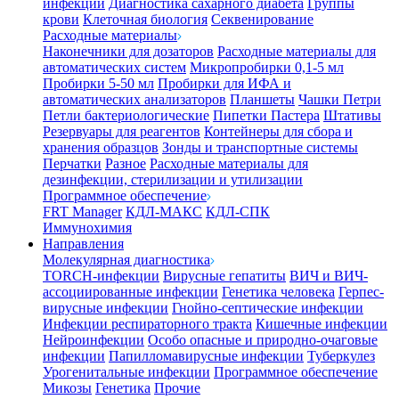
инфекции
Диагностика сахарного диабета
Группы
крови
Клеточная биология
Секвенирование
Расходные материалы
Наконечники для дозаторов
Расходные материалы для
автоматических систем
Микропробирки 0,1-5 мл
Пробирки 5-50 мл
Пробирки для ИФА и
автоматических анализаторов
Планшеты
Чашки Петри
Петли бактериологические
Пипетки Пастера
Штативы
Резервуары для реагентов
Контейнеры для сбора и
хранения образцов
Зонды и транспортные системы
Перчатки
Разное
Расходные материалы для
дезинфекции, стерилизации и утилизации
Программное обеспечение
FRT Manager
КДЛ-МАКС
КДЛ-СПК
Иммунохимия
Направления
Молекулярная диагностика
TORCH-инфекции
Вирусные гепатиты
ВИЧ и ВИЧ-
ассоциированные инфекции
Генетика человека
Герпес-
вирусные инфекции
Гнойно-септические инфекции
Инфекции респираторного тракта
Кишечные инфекции
Нейроинфекции
Особо опасные и природно-очаговые
инфекции
Папилломавирусные инфекции
Туберкулез
Урогенитальные инфекции
Программное обеспечение
Микозы
Генетика
Прочие