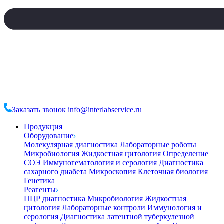
Заказать звонок
info@interlabservice.ru
Продукция
Оборудование
Молекулярная диагностика
Лабораторные роботы
Микробиология
Жидкостная цитология
Определение
СОЭ
Иммуногематология и серология
Диагностика
сахарного диабета
Микроскопия
Клеточная биология
Генетика
Реагенты
ПЦР диагностика
Микробиология
Жидкостная
цитология
Лабораторные контроли
Иммунология и
серология
Диагностика латентной туберкулезной