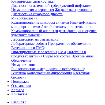
Клиническая диагностика
Диагностика латентной туберкулезной инфекции
Иммунология и серология
Жидкостная цитология
Диагностика сахарного диабета
Микробиология
Культивирование микроорганизмов
Идентификация
микроорганизмов
Антибиотикочувствительность
Комбинированный анализ (идентификация и оценка
чувствительности)
Лабораторная автоматизация
Лабораторные роботы
Программное обеспечение
Ветеринария и ГМО
Инфекционные заболевания
ГМИ
Патогены в
продуктах питания
Сырьевой состав
Программное
обеспечение
Иммунохимия
Биологические и медицинские исследования
Генетика
Конфокальная микроскопия
Клеточная
биология
Поддержка
О компании
Карьера
Контакты
Главная
/