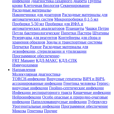
инфекции
Диагностика сахарного диабета
Группы
крови
Клеточная биология
Секвенирование
Расходные материалы
Наконечники для дозаторов
Расходные материалы для
автоматических систем
Микропробирки 0,1-5 мл
Пробирки 5-50 мл
Пробирки для ИФА и
автоматических анализаторов
Планшеты
Чашки Петри
Петли бактериологические
Пипетки Пастера
Штативы
Резервуары для реагентов
Контейнеры для сбора и
хранения образцов
Зонды и транспортные системы
Перчатки
Разное
Расходные материалы для
дезинфекции, стерилизации и утилизации
Программное обеспечение
FRT Manager
КДЛ-МАКС
КДЛ-СПК
Иммунохимия
Направления
Молекулярная диагностика
TORCH-инфекции
Вирусные гепатиты
ВИЧ и ВИЧ-
ассоциированные инфекции
Генетика человека
Герпес-
вирусные инфекции
Гнойно-септические инфекции
Инфекции респираторного тракта
Кишечные инфекции
Нейроинфекции
Особо опасные и природно-очаговые
инфекции
Папилломавирусные инфекции
Туберкулез
Урогенитальные инфекции
Программное обеспечение
Микозы
Генетика
Прочие